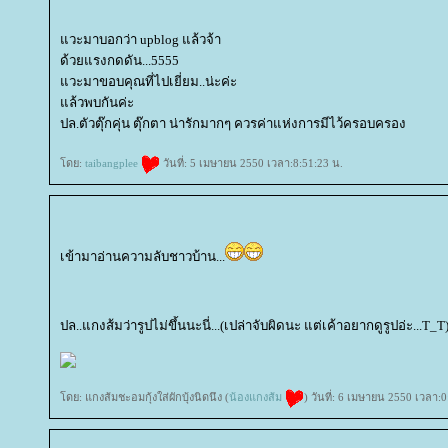
วะมาบอกว่า upblog แล้วจ้า
ด้วยแรงกดดัน...5555
วะมาขอบคุณที่ไปเยี่ยม..น่ะค่ะ
ล้วพบกันค่ะ
ปล.ตัวตุ๊กคุ่น ตุ๊กตา น่ารักมากๆ ควรค่าแห่งการมีไว้ครอบครอง
ดย:
taibangplee
วันที่: 5 เมษายน 2550 เวลา:8:51:23 น.
เข้ามาอ่านความลับชาวบ้าน...
ปล..แกงส้มว่ารูปไม่ขึ้นนะนี่...(เปล่าจับผิดนะ แต่เค้าอยากดูรูปอ่ะ...T_T
ดย: แกงส้มชะอมกุ้งใส่ผักบุ้งนิดนึง (
น้องแกงส้ม
) วันที่: 6 เมษายน 2550 เวลา:0