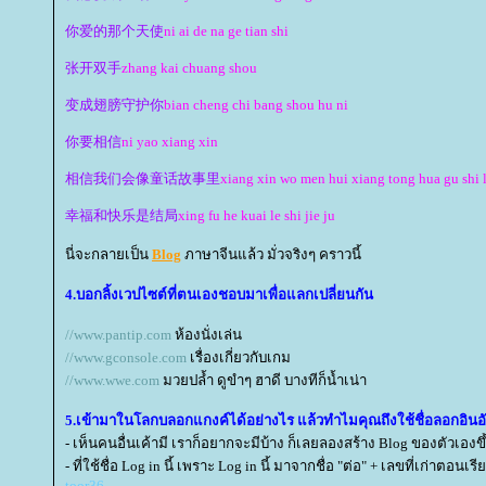
你爱的那个天使
ni ai de na ge tian shi
张开双手
zhang kai chuang shou
变成翅膀守护你
bian cheng chi bang shou hu ni
你要相信
ni yao xiang xin
相信我们会像童话故事里
xiang xin wo men hui xiang tong hua gu shi l
幸福和快乐是结局
xing fu he kuai le shi jie ju
นี่จะกลายเป็น
Blog
ภาษาจีนแล้ว มั่วจริงๆ คราวนี้
4.บอกลิ้งเวปไซต์ที่ตนเองชอบมาเพื่อแลกเปลี่ยนกัน
//www.pantip.com
ห้องนั่งเล่น
//www.gconsole.com
เรื่องเกี่ยวกับเกม
//www.wwe.com
มวยปล้ำ ดูขำๆ ฮาดี บางทีก็น้ำเน่า
5.เข้ามาในโลกบลอกแกงค์ได้อย่างไร แล้วทำไมคุณถึงใช้ชื่อลอกอินอัน
- เห็นคนอื่นเค้ามี เราก็อยากจะมีบ้าง ก็เลยลองสร้าง Blog ของตัวเองขึ้
- ที่ใช้ชื่อ Log in นี้ เพราะ Log in นี้ มาจากชื่อ "ต่อ" + เลขที่เก่าตอ
toor36