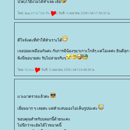
ปวด)ไว้ยังไม่ได้ทำเลย เย้
ดย: than (
ราม-ไทย-จีน
) วันที่: 3 เมษายน 2550 เวลา:7:30:33 น.
ดีใจจังค่ะที่ทำให้หัวเราะได้
เจอบ่อยเหมือนกันค่ะ กับการมีน้องๆมาเกาะใกล้ๆ แต่โอเคค่ะ ยินดีลุก 
พิงนี่ขอบายค่ะ รับไม่ล่ายจริงๆ
ดย:
Hobbit
วันที่: 3 เมษายน 2550 เวลา:14:48:30 น.
วะมาตรวจแล้วค่ะ
เยี่ยมมาก ๆ เลยค่ะ แต่ตัวแสบมองไม่เห็นรูปน่ะค่ะ
ขอบคุณสำหรับบลอกนี้ด้วยนะคะ
ไม่นึกว่าจะอัพได้ไวขนาดนี้