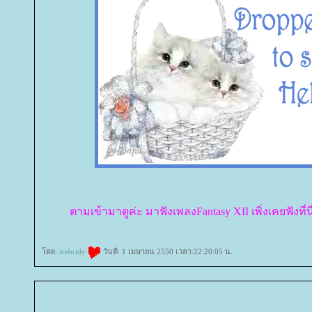
ตามเข้ามาดูค่ะ มาฟังเพลงFantasy XII เพิ่งเคยฟังที่น
ดย:
icebridy
วันที่: 1 เมษายน 2550 เวลา:22:20:05 น.