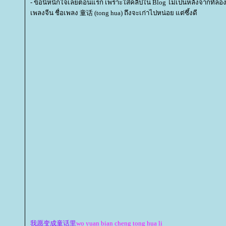
- ข้อนี้หนักใจเลยตอนแรก เพราะใส่คลิปใน Blog ไม่เป็นหลังจากที่ลองมั
เพลงจีน ชื่อเพลง 童话 (tong hua) ถึงจะเก่าไปหน่อย แต่ซึ้งดี
我愿变成童话里
wo yuan bian cheng tong hua li