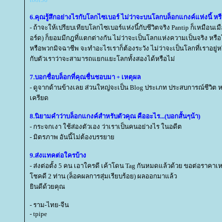
6.คุณรู้สึกอย่างไรกับโลกไซเบอร์ ไม่ว่าจะบนโลกบล็อกแกงค์แห่งนี้ หรื
- ถ้าจะให้เปรียบเทียบโลกไซเบอร์แห่งนี้กับชีวิตจริง Pantip ก็เหมือนเม
อร์ด) ก็ยอมมีกฎที่แตกต่างกัน ไม่ว่าจะเป็นโลกแห่งความเป็นจริง หรื
หรือพวกมิจฉาชีพ จะทำอะไรเราก็ต้องระวัง ไม่ว่าจะเป็นโลกที่เราอยู่หร
กับตัวเราว่าจะสามารถแยกแยะโลกทั้งสองได้หรือไม่
7.บอกชื่อบล็อกที่คุณชื่นชอบมา + เหตุผล
- ดูจากด้านข้างเลย ส่วนใหญ่จะเป็น Blog ประเภท ประสบการณ์ชีวิต หรื
เครียด
8.นิยามคำว่าบล็อกแกงค์สำหรับตัวคุณ คืออะไร...(บอกสั้นๆน้า)
- กระจกเงา ใช้ส่องตัวเอง ว่าเราเป็นคนอย่างไร ในอดีต
- มิตรภาพ อันนี้ไม่ต้องบรรยา
9.ส่งแทคต่อใครบ้าง
- ส่งต่อตั้ง 5 คน เอาใครดี เค้าโดน Tag กันหมดแล้วด้วย ขอต่อราคาเหล
ชคดี 2 ท่าน (ล็อคผลการสุ่มเรียบร้อย) ผลออกมาแล้ว
ินดีด้วยคุณ
- ราม-ไทย-จีน
- tpipe