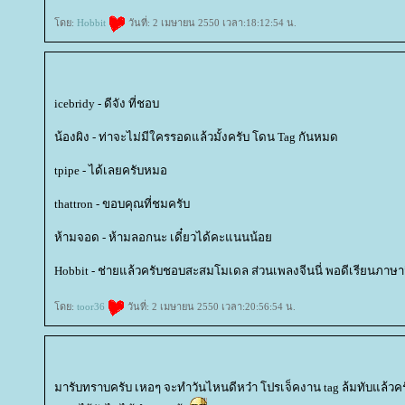
ดย:
Hobbit
วันที่: 2 เมษายน 2550 เวลา:18:12:54 น.
icebridy - ดีจัง ที่ชอบ
น้องผิง - ท่าจะไม่มีใครรอดแล้วมั้งครับ โดน Tag กันหมด
tpipe - ได้เลยครับหมอ
thattron - ขอบคุณที่ชมครับ
ห้ามจอด - ห้ามลอกนะ เดี๋ยวได้คะแนนน้อ
Hobbit - ช่ายแล้วครับชอบสะสมโมเดล ส่วนเพลงจีนนี่ พอดีเรียนภาษา
ดย:
toor36
วันที่: 2 เมษายน 2550 เวลา:20:56:54 น.
มารับทราบครับ เหอๆ จะทำวันไหนดีหว๋า โปรเจ็คงาน tag ล้มทับแล้วคร