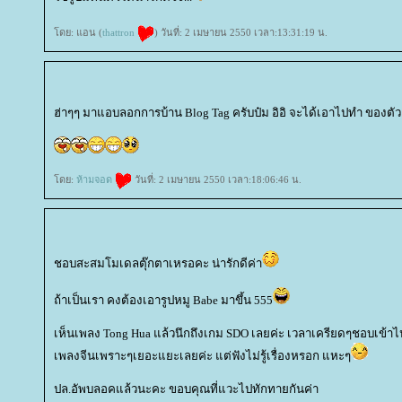
ดย: แอน (
thattron
) วันที่: 2 เมษายน 2550 เวลา:13:31:19 น.
ฮ่าๆๆ มาแอบลอกการบ้าน Blog Tag ครับป๋ม อิอิ จะได้เอาไปทำ ของตัวเ
ดย:
ห้ามจอด
วันที่: 2 เมษายน 2550 เวลา:18:06:46 น.
ชอบสะสมโมเดลตุ๊กตาเหรอคะ น่ารักดีค่า
ถ้าเป็นเรา คงต้องเอารูปหมู Babe มาขึ้น 555
เห็นเพลง Tong Hua แล้วนึกถึงเกม SDO เลยค่ะ เวลาเครียดๆชอบเข้าไ
เพลงจีนเพราะๆเยอะแยะเลยค่ะ แต่ฟังไม่รู้เรื่องหรอก แหะๆ
ปล.อัพบลอคแล้วนะคะ ขอบคุณที่แวะไปทักทายกันค่า