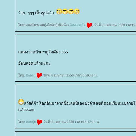
ว้าย...ๆๆๆ เห็นรูปแล้ว...
ดย: แกงส้มชะอมกุ้งใส่ผักบุ้งนิดนึง (
น้องแกงส้ม
) วันที่: 6 เมษายน 2550 เวลา:0
สดงว่าหน้าเราดูใจดีค่ะ 555
อัพบลอคแล้วนะคะ
ดย:
Hobbit
วันที่: 6 เมษายน 2550 เวลา:6:50:49 น.
สวัสดีจ้า ล็อกอินมาจากชื่อเล่นนี่เอง ยังจำเลขที่ตอนเรียนม.ปลายไ
ล้วเนอะ..
ดย:
ดอยปุ
วันที่: 6 เมษายน 2550 เวลา:18:12:14 น.