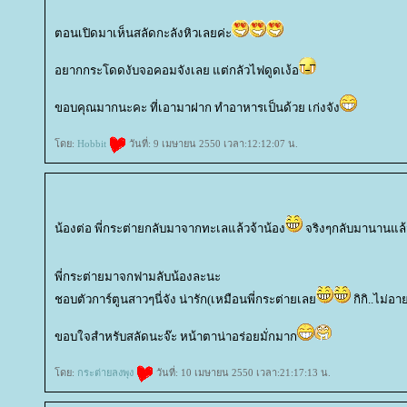
ตอนเปิดมาเห็นสลัดกะลังหิวเลยค่ะ
อยากกระโดดงับจอคอมจังเลย แต่กลัวไฟดูดเง้อ
ขอบคุณมากนะคะ ที่เอามาฝาก ทำอาหารเป็นด้วย เก่งจัง
ดย:
Hobbit
วันที่: 9 เมษายน 2550 เวลา:12:12:07 น.
น้องต่อ พี่กระต่ายกลับมาจากทะเลแล้วจ้าน้อง
จริงๆกลับมานานแล้ว 
พี่กระต่ายมาจกฟามลับน้องละนะ
ชอบตัวการ์ตูนสาวๆนี่จัง น่ารัก(เหมือนพี่กระต่ายเล
กิกิ..ไม่
ขอบใจสำหรับสลัดนะจ๊ะ หน้าตาน่าอร่อยมั่กมาก
ดย:
กระต่ายลงพุง
วันที่: 10 เมษายน 2550 เวลา:21:17:13 น.