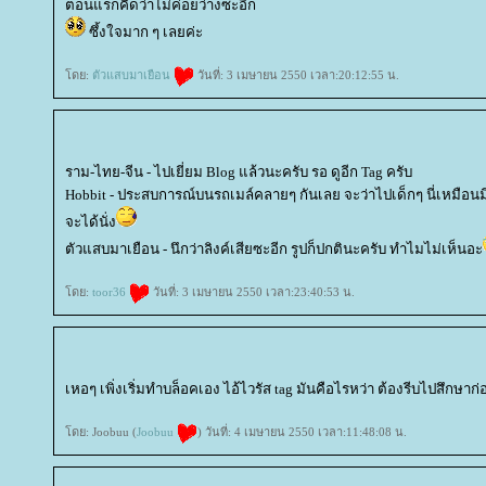
ตอนแรกคิดว่าไม่ค่อยว่างซะอีก
ซึ้งใจมาก ๆ เลยค่ะ
ดย:
ตัวแสบมาเยือน
วันที่: 3 เมษายน 2550 เวลา:20:12:55 น.
ราม-ไทย-จีน - ไปเยี่ยม Blog แล้วนะครับ รอ ดูอีก Tag ครับ
Hobbit - ประสบการณ์บนรถเมล์คลายๆ กันเลย จะว่าไปเด็กๆ นี่เหมือนมี
จะได้นั่ง
ตัวแสบมาเยือน - นึกว่าลิงค์เสียซะอีก รูปก็ปกตินะครับ ทำไมไม่เห็นอะ
ดย:
toor36
วันที่: 3 เมษายน 2550 เวลา:23:40:53 น.
เหอๆ เพิ่งเริ่มทำบล็อคเอง ไอ้ไวรัส tag มันคือไรหว่า ต้องรีบไปสึกษาก
ดย: Joobuu (
Joobuu
) วันที่: 4 เมษายน 2550 เวลา:11:48:08 น.