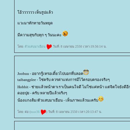
อ้วววววว เห็นรูปแล้ว
วะมาทักทายวันหยุด
มีความสุขกับทุก ๆ วันนะคะ
ดย:
ตัวแสบมาเยือน
วันที่: 8 เมษายน 2550 เวลา:19:56:14 น.
Joobuu - อยากรู้เหรอเดี๋ยวไปบอกที่บลอค
taibangplee - ใช่ครับ ควรค่าแห่งการมีไว้ครอบครองจริงๆ
Hobbit - ช่ายแล้วหน้าตาเราเป็นคนใจดี ไม่ใช่แค่หน้า แต่จิตใจยังดีอ
ดอยปุย - ครับ หลายปีแล้วจริงๆ
น้องแกงส้ม/ตัวแสบมาเยือน - เห็นภาพแล้วนะครับ
ดย: ต่อ (
toor36
) วันที่: 8 เมษายน 2550 เวลา:20:13:47 น.