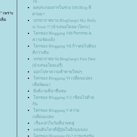
ไป
ผลประกอบการในช่วง 500 Blog ที่
ำ" เพราะ
ผ่านมา
ยล้ม
บรรยากาศงาน BlogGang's Sky Rally
in Town !!! [นำเสนอโดยมาโดกะ]
ลกของ Bloggang VIII กิจกรรม &
ความขัดแย้ง
ลกของ Bloggang VII ก้าวต่อไปต้อง
ดีกว่าเดิม
บรรยากาศงาน BlogGang's First Date
[นำเสนอโดยเอรี่]
ออกไปหาความท้าทายใหม่ๆ
ลกของ Bloggang VI เปลี่ยนแปลง
เพื่อพัฒนา
สิ่งดีงามที่น่าชื่นชม
ลกของ Bloggang V-2 เขียนไปด้ว
กัน
ลกของ Bloggang V ความ
เปลี่ยนแปลง
เรื่องเล่าในวันที่น่าหดหู่
ผ่นดินไหวที่ญี่ปุ่นในอีกมุมมอง
ลกของ Bloggang IV-2 การแข่งขัน