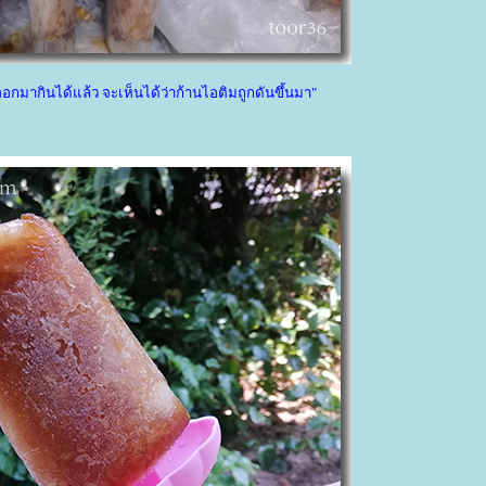
กมากินได้แล้ว จะเห็นได้ว่าก้านไอติมถูกดันขึ้นมา"