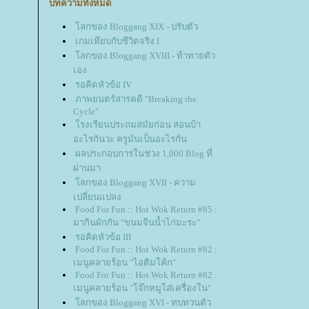
บทความทั้งหมด
ลกของ Bloggang XIX - ปรับตัว
เกมเทียบกับชีวิตจริง I
ลกของ Bloggang XVIII - ท้าทายตัว
เอง
รอคิดหัวข้อ IV
ภาพยนตร์สารคดี "Breaking the
Cycle"
รงเรียนประถมสมัยก่อน สอนบ้า
อะไรกันวะ ครูมันเป็นอะไรกัน
ผลประกอบการในช่วง 1,000 Blog ที่
ผ่านมา
ลกของ Bloggang XVII - ความ
เปลี่ยนแปลง
Food For Fun :: Hot Wok Return #85 :
มากินผักกัน "ขนมจีนน้ำไก่มะระ"
รอคิดหัวข้อ III
Food For Fun :: Hot Wok Return #82 :
เมนูคลายร้อน "ไอติมโค้ก"
Food For Fun :: Hot Wok Return #82 :
เมนูคลายร้อน "โจ๊กหมูใส่เครื่องใน"
ลกของ Bloggang XVI - ทบทวนตัว