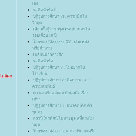
เอง
รอคิดหัวข้อ II
ปฏิรูปการศึกษา VI : ความมืดใน
วิกฤต
เลือกตั้งผู้ว่าฯ กรุงเทพมหานครใน
รอบเกือบ 10 ปี
ลกของ Bloggang XV - ตำแหน่ง
หรือตำนาน
เปลี่ยนม้ากลางศึก
รอคิดหัวข้อ
ปฏิรูปการศึกษา V : ไม่อยากไป
รงเรียน
ไม่ผิดก
ปฏิรูปการศึกษา IV : กิจกรรม และ
ความสัมพันธ์
ความเครียดสะสม ย้อนอดีตเรื่อง
เก่าๆ
ปฏิรูปการศึกษา III : อนาคตเด็ก คำ
พูดครู
สถานีโทรทัศน์ ไม่น่าอยู่ ฝนที่แรงไม่
หยุด
ลกของ Bloggang XIV - ปริมาณหรือ