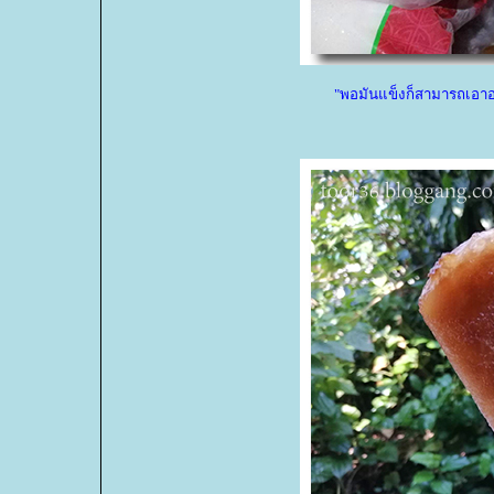
"พอมันแข็งก็สามารถเอาออ