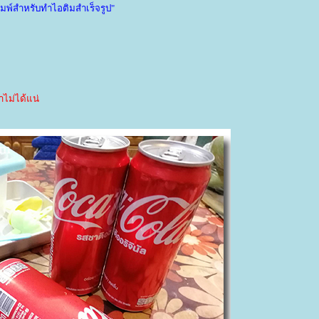
ิมพ์สำหรับทำไอติมสำเร็จรูป"
ำไม่ได้แน่