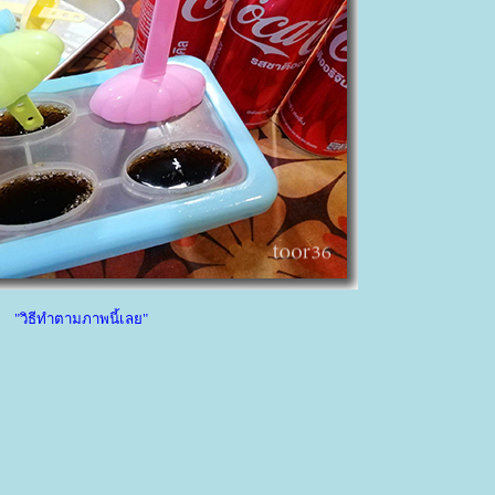
"วิธีทำตามภาพนี้เลย"