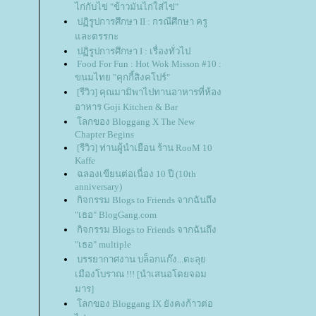
ไก่กับไข่ "ข้าวมันไก่ใส่ไข่"
ปฏิรูปการศึกษา II : กรณีศึกษา ครู
ละตรรกะ
ปฏิรูปการศึกษา I : เรื่องทั่วไป
Food For Fun : Hot Wok Misson #10 :
ขนมไทย "คุกกี้สิงคโปร์"
[รีวิว] คุณมามิพาไปทานอาหารที่ห้อง
อาหาร Goji Kitchen & Bar
ลกของ Bloggang X The New
Chapter Begins
[รีวิว] ท่านผู้นำเยือน ร้าน RooM 10
Kaffe
ฉลองเขียนต่อเนื่อง 10 ปี (10th
anniversary)
กิจกรรม Blogs to Friends จากฉันถึง
"เธอ" BlogGang.com
กิจกรรม Blogs to Friends จากฉันถึง
"เธอ" multiple
บรรยากาศงาน บล็อกแก๊ง...ตะลุ
เมืองโบราณ !!! [นำเสนอโดยจอม
มาร]
ลกของ Bloggang IX ยังคงก้าวต่อ