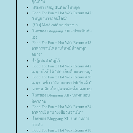
คุณภาพ
ปรับตัว เฮียมู ฝนที่ตกไม่หยุด
Food For Fun :: Hot Wok Return #47 :
"เมนูอาหารออนไลน์"
[รีวิว] Maid café maidreamin
ลกของ Bloggang XIII - ประเมินตัว
เอง
Food For Fun :: Hot Wok Return #43 :
อาหารจานไหน "เส้นหมี่น้ำตกทุก
อย่าง"
รั้งผู้เล่นสำคัญไว้
Food For Fun :: Hot Wok Return #42 :
เมนูอะไรก็ได้ "สปาเก็ตตี้กะเพราหมู"
Food For Fun :: Hot Wok Return #38 :
เมนูราดข้าว "ผัดกะเพราไข่เยี่ยวม้า"
จากนมอัดเม็ด สู่แนวคิดทั้งสองแบบ
ลกของ Bloggang XII - บททดสอบ
มิตรภาพ
Food For Fun :: Hot Wok Return #24 :
อาหารเย็น "แกงเขียวหวานไก่"
ลกของ Bloggang XI - บทบาทการ
วางตัว
Food For Fun :: Hot Wok Return #18 :