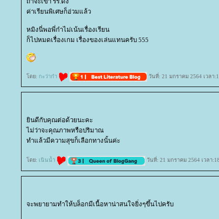
ถ้าจะเข้า รร.ดัง
ค่าเรียนพิเศษก็อ่วมแล้ว
หมิงนี่พอพี่ก๋าไม่เน้นเรื่องเรียน
ก็ไปหมดเรื่องเกม เรื่องของเล่นแทนครับ 555
ดย:
กะว่าก๋า
วันที่: 21 มกราคม 2564 เวลา:1
ินดีกับคุณต่อด้วยนะคะ
ไม่ว่าจะคุณภาพหรือปริมาณ
ทำแล้วมีความสุขก็เลือกทางนั้นค่ะ
ดย:
เนินน้ำ
วันที่: 21 มกราคม 2564 เวลา:1
จะพยายามทำให้บล็อกมีเนื้อหาน่าสนใจยิ่งๆขึ้นไปครับ