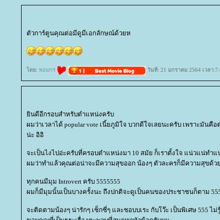
ตัวการ์ตูนคุณต่อมีดูมีเอกลักษณ์ด้วยห
ดย:
หอมกร
วันที่: 21 มกราคม 2564 เวลา:7:
ินดีอีกรอบสำหรับตำแหน่งครับ
ผมว่าเวลาได้ popular vote เนี้ยภูมิใจ บวกดีใจเลยนะครับ เพราะมันคือตำ
น่ะ อิอิ
จะเป็นไงไปอ่ะครับที่ครอบตำแหน่งมา 10 สมัย ก็เราตั้งใจ แน่วแน่ทำแน
ผมว่าทำแล้วคุณต่อน่าจะมีความสุขออก น้องๆ ตัวละครก็มีความสุขด้วย
ทุกคนมีมุม Introvert ครับ 5555555
ผมก็มีมุมนั้นเป็นบางครั้งนะ ถึงปกติจะดูเป็นคนของประชาชนก็ตาม 5
จะติดตามน้องๆ น่ารักๆ เซ็กซี่ๆ และชอบบเระ กับโว๊ะ เป็นพิเศษ 555 ไม่