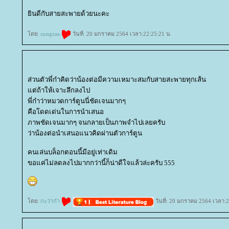
ินดีกับสายสะพายด้วยนะคะ
ดย:
zungzaa
วันที่: 20 มกราคม 2564 เวลา:22:25:21 น.
ส่วนตัวพี่ก๋าคิดว่าน้องต่อมีความเหมาะสมกับสายสะพายทุกเส้น
ต่ถ้าให้เจาะลึกลงไป
พี่ก๋าว่าหมวดการ์ตูนนี่ชัดเจนมากๆ
คือโดดเด่นในการนำเสนอ
ภาพชัดเจนมากๆ จนกลายเป็นภาพจำไปเลยครับ
ว่าน้องต่อนำเสนอแนวคิดผ่านตัวการ์ตูน
คนเล่นบล็อกตอนนี้มีอยู่เท่าเดิม
ขอแค่ไม่ลดลงไปมากกว่านี้ก็น่าดีใจแล้วล่ะครับ 555
ดย:
กะว่าก๋า
วันที่: 20 มกราคม 2564 เวลา:2