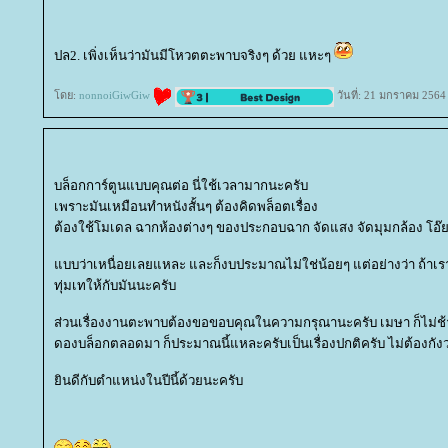
ปล2. เพิ่งเห็นว่ามันมีโหวตตะพาบจริงๆ ด้วย แหะๆ
ดย:
nonnoiGiwGiw
วันที่: 21 มกราคม 2564
บล็อกการ์ตูนแบบคุณต่อ นี่ใช้เวลามากนะครับ
เพราะมันเหมือนทำหนังสั้นๆ ต้องคิดพล็อตเรื่อง
ต้องใช้โมเดล ฉากห้องต่างๆ ของประกอบฉาก จัดแสง จัดมุมกล้อง โอ๊
บบว่าเหนื่อยเลยแหละ และก็งบประมาณไม่ใช่น้อยๆ แต่อย่างว่า ถ้าเรา
ทุ่มเทให้กับมันนะครับ
ส่วนเรื่องงานตะพาบต้องขอขอบคุณในความกรุณานะครับ เมษา ก็ไม่ช้าน
ดองบล็อกตลอดมา ก็ประมาณนี้แหละครับเป็นเรื่องปกติครับ ไม่ต้องกั
ินดีกับตำแหน่งในปีนี้ด้วยนะครับ