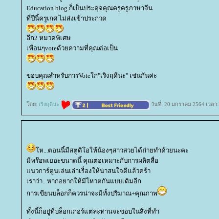
Education blog ก็เป็นประดุจคุณครูครูภาษาจีน
ที่ปีนี้ครูเกศ ไม่ส่งเข้าประกวด
อีก2 หมวดพิเศษ
เพื่อนๆvoteด้วยความที่คุณต่อเป็น
ขอบคุณสำหรับการVoteใก่"เริงฤดีนะ" เช่นกันค่ะ
ดย:
เริงฤดีนะ
วันที่: 20 มกราคม 2564 เวลา:
ห...ตอนนี้มีสตูดิโอให้น้องๆสาวสวยได้ถ่ายทำด้วยนะคะ
มีพร๊อพเยอะขนาดนี้ คุณต่อเหมาะกับการผลิตสื่อ
นวการ์ตูนเล่นเล่าเรื่องให้น่าสนใจดีแล้วคร้า
เราว่า...หากอยากให้มีโหวตกันแบบเดิมอีก
การเขียนบล็อกก็ควรน่าจะมีทั้งปริมาณ+คุณภาพ
ทั้งนี้ก็อยู่ที่บล็อกเกอร์แต่ละท่านจะชอบในสิ่งที่ทำ