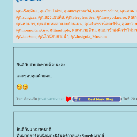
คุณเริงฤดีนะ
,
คุณTui Laksi
,
คุณmcayenne94
,
คุณcomicclubs
,
คุณคนผ่
คุณzungzaa
,
คุณสองแผ่นดิน
,
คุณSleepless Sea
,
คุณnewyorknurse
,
คุณกะ
คุณหอมกร
,
คุณสายหมอกและก้อนเมฆ
,
คุณจันทราน็อคเทิร์น
,
คุณtuk-
คุณnonnoiGiwGiw
,
คุณmultiple
,
คุณทนายอ้วน
,
คุณมาช้ายังดีกว่าไม่มา
คุณkae+aoe
,
คุณไวน์กับสายน้ำ
,
คุณInsignia_Museum
ินดีกับสายสะพายด้วยนะคะ..
ละขอบคุณด้วยคะ..
ดย: อ้อมแอ้ม (
คนผ่านทางมาเจอ
) วันที่: 
ินดีกับ 2 หมวดปกติ
ที่หมวดการ์ตูนนี่อมตะนิรันดร์กาลและSuperb มากส์