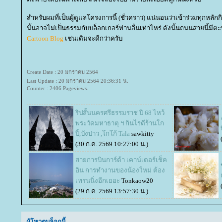
สำหรับผมที่เป็นผู้ดูแลโครงการนี้ (ชั่วคราว) แน่นอนว่าเข้าร่วมทุกหลั
นั้นอาจไม่เป็นธรรมกับบล็อกเกอร์ท่านอื่นเท่าไหร่ ดังนั้นถนนสายนี้ม
Cartoon Blog
เช่นเดิมจะดีกว่าครับ
Create Date : 20 มกราคม 2564
Last Update : 20 มกราคม 2564 20:36:31 น.
Counter : 2406 Pageviews.
ริปสั้นนครศรีธรรมราช ปี 68 ไหว้
พระวัดมหาธาตุ ฯ กินไรตีร้านโก
ปี้,บังบ่าว ,โกโก้ Tala
sawkitty
(30 ก.ค. 2569 10:27:00 น.)
สายการบินการ์ต้า เคาน์เตอร์เช็ค
อิน การทำงานของน้องใหม่ ต้อง
เทรนนิ่งอีกเยอะ
Tonkaow20
(29 ก.ค. 2569 13:57:30 น.)
ผู้โหวตบล็อกนี้...