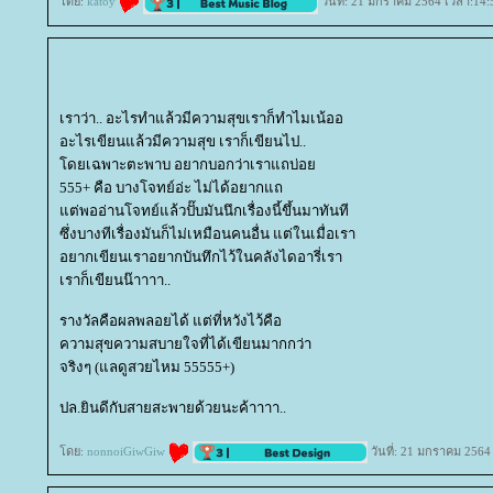
ดย:
katoy
วันที่: 21 มกราคม 2564 เวลา:14:
เราว่า.. อะไรทำแล้วมีความสุขเราก็ทำไมเน้ออ
อะไรเขียนแล้วมีความสุข เราก็เขียนไป..
ดยเฉพาะตะพาบ อยากบอกว่าเราแถบ่อ
555+ คือ บางโจทย์อ่ะ ไม่ได้อยากแถ
ต่พออ่านโจทย์แล้วปั๊บมันนึกเรื่องนี้ขึ้นมาทันที
ซึ่งบางทีเรื่องมันก็ไม่เหมือนคนอื่น แต่ในเมื่อเรา
อยากเขียนเราอยากบันทึกไว้ในคลังไดอารี่เรา
เราก็เขียนน๊าาาา..
รางวัลคือผลพลอยได้ แต่ที่หวังไว้คือ
ความสุขความสบายใจที่ได้เขียนมากกว่า
จริงๆ (แลดูสวยไหม 55555+)
ปล.ยินดีกับสายสะพายด้วยนะค้าาาา..
ดย:
nonnoiGiwGiw
วันที่: 21 มกราคม 2564