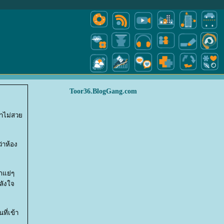
Toor36.BlogGang.com
าไม่สว
่าห้อง
ึกแย่ๆ
ลังใจ
ที่เข้า