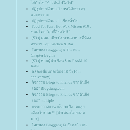
ไก่กับไข่ "ข้าวมันไก่ใส่ไข่"
ปฏิรูปการศึกษา II : กรณีศึกษา ครู
ละตรรกะ
ปฏิรูปการศึกษา I : เรื่องทั่วไป
Food For Fun : Hot Wok Misson #10 :
ขนมไทย "คุกกี้สิงคโปร์"
[รีวิว] คุณมามิพาไปทานอาหารที่ห้อง
อาหาร Goji Kitchen & Bar
ลกของ Bloggang X The New
Chapter Begins
[รีวิว] ท่านผู้นำเยือน ร้าน RooM 10
Kaffe
ฉลองเขียนต่อเนื่อง 10 ปี (10th
anniversary)
กิจกรรม Blogs to Friends จากฉันถึง
"เธอ" BlogGang.com
กิจกรรม Blogs to Friends จากฉันถึง
"เธอ" multiple
บรรยากาศงาน บล็อกแก๊ง...ตะลุ
เมืองโบราณ !!! [นำเสนอโดยจอม
มาร]
ลกของ Bloggang IX ยังคงก้าวต่อ