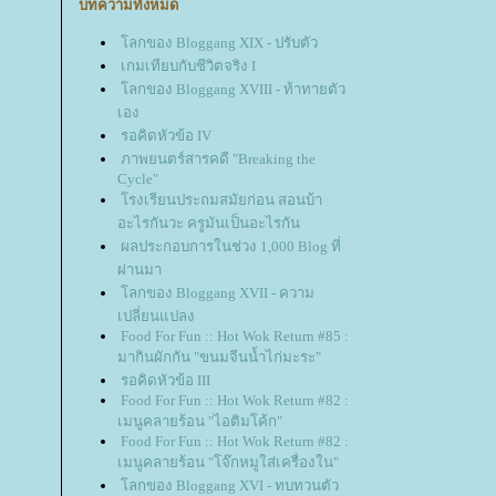
บทความทั้งหมด
ลกของ Bloggang XIX - ปรับตัว
เกมเทียบกับชีวิตจริง I
ลกของ Bloggang XVIII - ท้าทายตัว
เอง
รอคิดหัวข้อ IV
ภาพยนตร์สารคดี "Breaking the
Cycle"
รงเรียนประถมสมัยก่อน สอนบ้า
อะไรกันวะ ครูมันเป็นอะไรกัน
ผลประกอบการในช่วง 1,000 Blog ที่
ผ่านมา
ลกของ Bloggang XVII - ความ
เปลี่ยนแปลง
Food For Fun :: Hot Wok Return #85 :
มากินผักกัน "ขนมจีนน้ำไก่มะระ"
รอคิดหัวข้อ III
Food For Fun :: Hot Wok Return #82 :
เมนูคลายร้อน "ไอติมโค้ก"
Food For Fun :: Hot Wok Return #82 :
เมนูคลายร้อน "โจ๊กหมูใส่เครื่องใน"
ลกของ Bloggang XVI - ทบทวนตัว