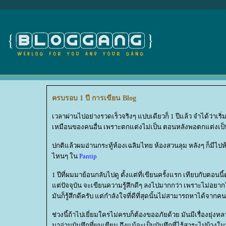
ครบรอบ 1 ปี การเขียน Blog
เวลาผ่านไปอย่างรวดเร็วจริงๆ แปบเดียวก็ 1 ปีแล้ว จำได้ว่าเริ
เหมือนของคนอื่น เพราะตกแต่งไม่เป็น ตอนหลังพอตกแต่งเป็นก็
ปกติแล้วผมอ่านกระทู้ห้องเฉลิมไทย ห้องสวนลุม หลังๆ ก็มีไปห้
ไหนๆ ใน
Pantip
1 ปีที่ผมมาย้อนกลับไปดู ตั้งแต่ที่เขียนครั้งแรก เทียบกับตอนน
ต่ปัจจุบัน จะเขียนความรู้สึกดีๆ ลงไปมากกว่า เพราะไม่อยากให
มันก็รู้สึกดีครับ แต่กำลังใจที่ดีที่สุดนั้นไม่สามารถหาได้จาก
ช่วงนี้ถ้าไปเยี่ยมใครไม่ครบก็ต้องขออภัยด้วย มันมีเรื่องยุ่ง
มาอ่านบันทึกที่ผมเขียน ถึงแม้จะเป็นบันทึกที่ไร้สาระไปบ้างในบ