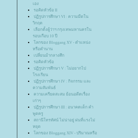
เอง
รอคิดหัวข้อ II
ปฏิรูปการศึกษา VI : ความมืดใน
วิกฤต
เลือกตั้งผู้ว่าฯ กรุงเทพมหานครใน
รอบเกือบ 10 ปี
ลกของ Bloggang XV - ตำแหน่ง
หรือตำนาน
เปลี่ยนม้ากลางศึก
รอคิดหัวข้อ
ปฏิรูปการศึกษา V : ไม่อยากไป
รงเรียน
ปฏิรูปการศึกษา IV : กิจกรรม และ
ความสัมพันธ์
ความเครียดสะสม ย้อนอดีตเรื่อง
เก่าๆ
ปฏิรูปการศึกษา III : อนาคตเด็ก คำ
พูดครู
สถานีโทรทัศน์ ไม่น่าอยู่ ฝนที่แรงไม่
หยุด
ลกของ Bloggang XIV - ปริมาณหรือ