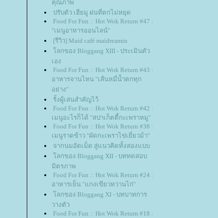
คุณภาพ
ปรับตัว เฮียมู ฝนที่ตกไม่หยุด
Food For Fun :: Hot Wok Return #47 :
"เมนูอาหารออนไลน์"
[รีวิว] Maid café maidreamin
ลกของ Bloggang XIII - ประเมินตัว
เอง
Food For Fun :: Hot Wok Return #43 :
อาหารจานไหน "เส้นหมี่น้ำตกทุก
อย่าง"
รั้งผู้เล่นสำคัญไว้
Food For Fun :: Hot Wok Return #42 :
เมนูอะไรก็ได้ "สปาเก็ตตี้กะเพราหมู"
Food For Fun :: Hot Wok Return #38 :
เมนูราดข้าว "ผัดกะเพราไข่เยี่ยวม้า"
จากนมอัดเม็ด สู่แนวคิดทั้งสองแบบ
ลกของ Bloggang XII - บททดสอบ
มิตรภาพ
Food For Fun :: Hot Wok Return #24 :
อาหารเย็น "แกงเขียวหวานไก่"
ลกของ Bloggang XI - บทบาทการ
วางตัว
Food For Fun :: Hot Wok Return #18 :