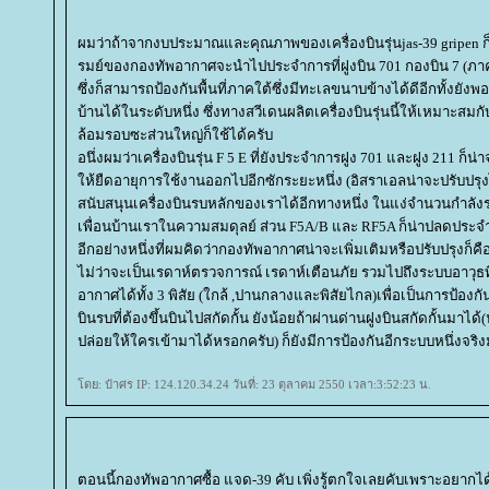
ผมว่าถ้าจากงบประมาณและคุณภาพของเครื่องบินรุ่นjas-39 gripen
รมย์ของกองทัพอากาศจะนำไปประจำการที่ฝูงบิน 701 กองบิน 7 (ภาค
ซึ่งก็สามารถป้องกันพื้นที่ภาคใต้ซึ่งมีทะเลขนาบข้างได้ดีอีกทั้งยังพ
บ้านได้ในระดับหนึ่ง ซึ่งทางสวีเดนผลิตเครื่องบินรุ่นนี้ให้เหมาะสมก
ล้อมรอบซะส่วนใหญ่ก็ใช้ได้ครับ
อนึ่งผมว่าเครื่องบินรุ่น F 5 E ที่ยังประจำการฝูง 701 และฝูง 211 ก็
ห้ยืดอายุการใช้งานออกไปอีกซักระยะหนึ่ง (อิสราเอลน่าจะปรับปรุงไ
สนับสนุนเครื่องบินรบหลักของเราได้อีกทางหนึ่ง ในแง่จำนวนกำลังรบ
เพื่อนบ้านเราในความสมดุลย์ ส่วน F5A/B และ RF5A ก็น่าปลดประจ
อีกอย่างหนึ่งที่ผมคิดว่ากองทัพอากาศน่าจะเพิ่มเติมหรือปรับปรุงก
ไม่ว่าจะเป็นเรดาห์ตรวจการณ์ เรดาห์เตือนภัย รวมไปถึงระบบอาวุธ
อากาศได้ทั้ง 3 พิสัย (ใกล้ ,ปานกลางและพิสัยไกล)เพื่อเป็นการป้องก
บินรบที่ต้องขึ้นบินไปสกัดกั้น ยังน้อยถ้าผ่านด่านฝูงบินสกัดกั้นมาได้(
ปล่อยให้ใครเข้ามาได้หรอกครับ) ก็ยังมีการป้องกันอีกระบบหนึ่งจริงม
ดย: ป๋าศร IP: 124.120.34.24 วันที่: 23 ตุลาคม 2550 เวลา:3:52:23 น.
ตอนนี้กองทัพอากาศซื้อ แจด-39 คับ เพิ่งรู้ตกใจเลยคับเพราะอยากได