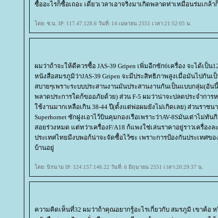
ซื้ออะไรก็ซื้อเถอะ เดี๋ยวเวลาเอาจริงมาเกิดพลาดท่าเหมือนร่มเกล้
ดย: ช.น. IP: 117.47.128.6 วันที่: 14 เมษายน 2551 เวลา:21:52:05 น.
ผมว่าถ้าจะให้ดีควรซื้อ JAS-39 Gripen เพิ่มอีกซัก6เครื่อง จะได้เป
หนังสือสมรภูมิว่าJAS-39 Gripen จะมีประสิทธิภาพสูงเมื่อมันไปกันเป
สบายๆเพราะระบบประสานงานมันประสานงานกันเป็นแบบกลุ่ม(อันนี้ผ
พลาดประการใดก้ขออภัยด้วย) ส่วน F-5 ผมว่าน่าจะปลดประจำการหม
ช้งานมากเหลือเกิน 38-44 ปี(ตั้งแต่พ่อผมยังไม่เกิดเลย) ส่วนราชนา
Superhornet ซักฝูงเอาไว้บินคุมกองเรือเพราะว่าAV-8Sมันเต่าไม่ทั
สอยร่วงหมด แต่ทว่าเครื่องF/A18 ก้แพงใช่เล่นราคาอยู่ราวเครื่องล
ประเทศไทยมีงบพอก้น่าจะจัดซื้อไว้ซะ เพราะการป้องกันประเทศของ
บ้านอยู่
ดย: นิรนาม IP: 124.157.146.22 วันที่: 6 มิถุนายน 2551 เวลา:20:29:37 น.
ความคิดเห็นที่32 ผมว่าถ้าคุณอยากรู้อะไรเกี่ยวกับ สมรภูมิ เขาค้อ หรื