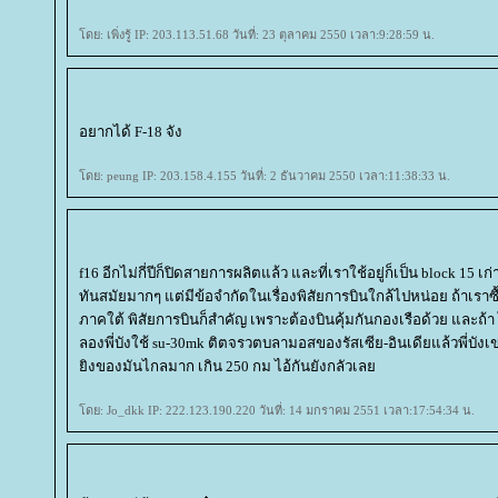
ดย: เพิ่งรู้ IP: 203.113.51.68 วันที่: 23 ตุลาคม 2550 เวลา:9:28:59 น.
อยากได้ F-18 จัง
ดย: peung IP: 203.158.4.155 วันที่: 2 ธันวาคม 2550 เวลา:11:38:33 น.
f16 อีกไม่กี่ปีก็ปิดสายการผลิตแล้ว และที่เราใช้อยู่ก็เป็น block 15 เ
ทันสมัยมากๆ แต่มีข้อจำกัดในเรื่องพิสัยการบินใกล้ไปหน่อย ถ้าเราซ
ภาคใต้ พิสัยการบินก็สำคัญ เพราะต้องบินคุ้มกันกองเรือด้วย และถ้า ไม
ลองพี่บังใช้ su-30mk ติตจรวตบลามอสของรัสเซีย-อินเดียแล้วพี่บั
ิงของมันไกลมาก เกิน 250 กม ไอ้กันยังกลัวเล
ดย: Jo_dkk IP: 222.123.190.220 วันที่: 14 มกราคม 2551 เวลา:17:54:34 น.