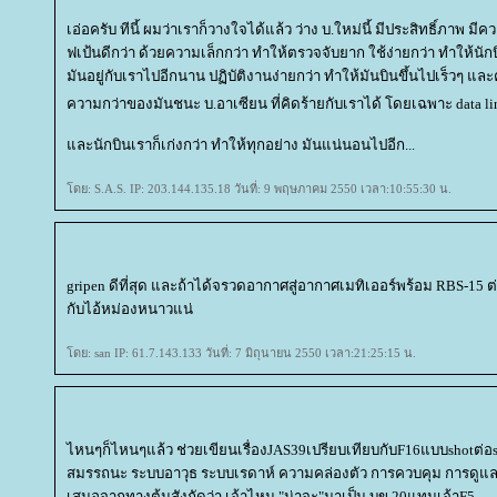
เอ่อครับ ทีนี้ ผมว่าเราก็วางใจได้แล้ว ว่าง บ.ใหม่นี้ มีประสิทธิ์ภาพ ม
ฟเป้นดีกว่า ด้วยความเล็กกว่า ทำให้ตรวจจับยาก ใช้ง่ายกว่า ทำให้นัก
มันอยู่กับเราไปอีกนาน ปฏิบัติงานง่ายกว่า ทำให้มันบินขึ้นไปเร็วๆ แ
ความกว่าของมันชนะ บ.อาเซียน ที่คิดร้ายกับเราได้ โดยเฉพาะ data lin
ละนักบินเราก็เก่งกว่า ทำให้ทุกอย่าง มันแน่นอนไปอีก...
ดย: S.A.S. IP: 203.144.135.18 วันที่: 9 พฤษภาคม 2550 เวลา:10:55:30 น.
gripen ดีที่สุด และถ้าได้จรวดอากาศสู่อากาศเมทิเออร์พร้อม RBS-15 ต่
กับไอ้หม่องหนาวแน่
ดย: san IP: 61.7.143.133 วันที่: 7 มิถุนายน 2550 เวลา:21:25:15 น.
ไหนๆก็ไหนๆแล้ว ช่วยเขียนเรื่องJAS39เปรียบเทียบกับF16แบบshotต่อs
สมรรถนะ ระบบอาวุธ ระบบเรดาห์ ความคล่องตัว การควบคุม การดูแลรั
เสนอจากทางต้นสังกัดว่า เจ้าไหน "น่าจะ"มาเป็น บข.20แทนเจ้าF5......