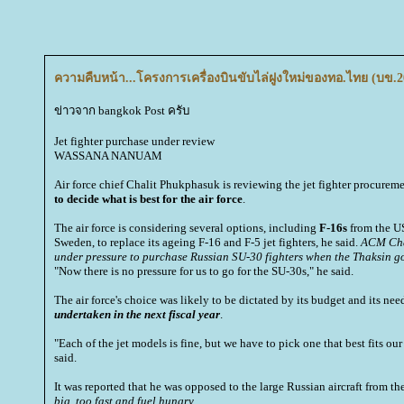
ความคืบหน้า...โครงการเครื่องบินขับไล่ฝูงใหม่ของทอ.ไทย (บข.2
ข่าวจาก bangkok Post ครับ
Jet fighter purchase under review
WASSANA NANUAM
Air force chief Chalit Phukphasuk is reviewing the jet fighter procurem
to decide what is best for the air force
.
The air force is considering several options, including
F-16s
from the U
Sweden, to replace its ageing F-16 and F-5 jet fighters, he said.
ACM Chal
under pressure to purchase Russian SU-30 fighters when the Thaksin g
"Now there is no pressure for us to go for the SU-30s," he said.
The air force's choice was likely to be dictated by its budget and its nee
undertaken in the next fiscal year
.
"Each of the jet models is fine, but we have to pick one that best fits o
said.
It was reported that he was opposed to the large Russian aircraft from th
big, too fast and fuel hungry.