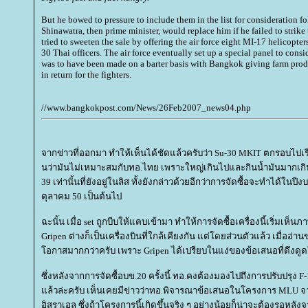
But he bowed to pressure to include them in the list for consideration f
Shinawatra, then prime minister, would replace him if he failed to strik
tried to sweeten the sale by offering the air force eight MI-17 helicopters
30 Thai officers. The air force eventually set up a special panel to cons
was to have been made on a barter basis with Bangkok giving farm prod
in return for the fighters.
//www.bangkokpost.com/News/26Feb2007_news04.php
จากข่าวที่ออกมา ทำให้เห็นได้ชัดแล้วครับว่า Su-30 MKIT ตกรอบไปเรี
นว่ามันไม่เหมาะสมกับทอ.ไทย เพราะใหญ่เกินไปและกินน้ำมันมากเกิน
39 เท่านั้นที่ยังอยู่ในลิส ทั้งยังกล่าวด้วยอีกว่าการจัดซื้อจะทำได้ในป
ตุลาคม 50 เป็นต้นไป
ฉะนั้น เมื่อ set ถูกบีบให้แคบเข้ามา ทำให้การจัดซื้อเครื่องนี้เริ่มเห็นภา
Gripen ต่างก็เป็นเครื่องบินที่ใกล้เคียงกัน แต่โดยส่วนตัวแล้ว เมื่ออ่านข่
อกาสมากกว่าครับ เพราะ Gripen ได้เปรียบในแง่ของข้อเสนอที่ดึงดู
ซึ่งหลังจากการจัดซื้อบข.20 ครั้งนี้ ทอ.คงต้องมองไปถึงการปรับปรุง F
ล้วล่ะครับ เห็นเคยมีข่าวว่าทอ.พิจารณาข้อเสนอในโครงการ MLU จ
อิสราเอล ซึ่งถ้าโครงการนี้เกิดขึ้นจริง ๆ อย่างน้อยก็น่าจะต้องรอห