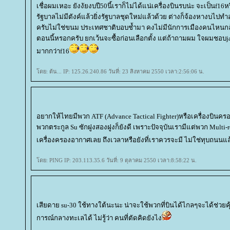
เชื่อผมเหอะ ยังงัยงบปี50นี้เราก็ไม่ได้แน่เครื่องบินรบน่ะ จะเป็นf1
รัฐบาลไม่มีตังค์แล้วยิ่งรัฐบาลชุดใหม่แล้วด้วย ต่างก็จ้องหางบไปทำ
ครับไม่ใช่ขนม ประเทศชาติบอบช้ำมา คงไม่มีนักการเมืองคนไหนกล้า
ตอนนี้หรอกครับ ยกเว้นจะซื้อก่อนเลือกตั้ง แต่ถ้าถามผม ใจผมชอบj
มากกว่าf16
ดย: ต้น... IP: 125.26.240.86 วันที่: 23 สิงหาคม 2550 เวลา:2:56:06 น.
อยากให้ไทยมีพวก ATF (Advance Tactical Fighter)หรือเครื่องบินคร
พวกตระกูล Su ซักฝูงสองฝูงก็ยังดี เพราะปัจจุบันเรามีแต่พวก Multi-ro
เครื่องครองอากาศเลย ถึงเวลาหรือยังที่เราควรจะมี ไม่ใช่ทุบถนนแล
ดย: PING IP: 203.113.35.6 วันที่: 9 ตุลาคม 2550 เวลา:8:58:22 น.
เสียดาย su-30 ใช้ทางใต้นะนะ น่าจะใช้พวกที่บินได้ไกลๆจะได้ช่วยคุ
การณ์กลางทะเลได้ ไม่รู้ว่า คนที่ตัดคิดยังไง