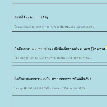
อยากได้ su อะ.......แย่จิงๆ
ดย: raymaned IP: 58.9.147.46 วันที่: 28 มีนาคม 2550 เวลา:20:16:09 น.
ถ้าเกิดสงครามมาทหารไทยจะยิงปืนเป็นเหรอคับ อาวุธจะสู้ไหวเหรอ
ดย: กบฏ IP: 203.146.243.1 วันที่: 30 มีนาคม 2550 เวลา:15:23:16 น.
ิงเป็นครับแต่อัตราส่วนปืน1กระบอกต่อทหารกี่คนอีกเรื่อง
ดย: spl IP: 202.44.8.100 วันที่: 4 เมษายน 2550 เวลา:14:37:29 น.