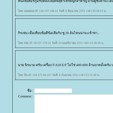
หนังสือสมรภูมิรบหลั่งเลือดพสุธาเหรียญกล้าหาญ อ่านดูซะตาจะได้
ดย: ยอดดอย IP: 124.157.146.22 วันที่: 6 มิถุนายน 2551 เวลา:20:36:13 น.
กิรเฟน เมื่อเทียบข้อดีข้อเสียกับ ซู 30 อันไหนน่าจะเข้าท่า...
ดย: MK IP: 58.137.170.22 วันที่: 10 พฤศจิกายน 2551 เวลา:15:26:20 น.
นาย นิรนาม ครับ เครื่อง F/A18 E/F ไม่ใช่ 400-600 ล้านบาทมั้งครั
ดย: อืม IP: 118.172.64.107 วันที่: 6 กันยายน 2552 เวลา:23:15:49 น.
ชื่อ :
Comment :