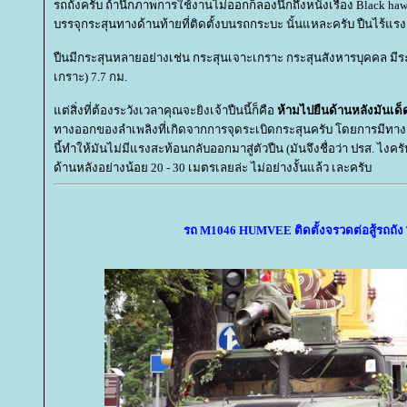
รถถังครับ ถ้านึกภาพการใช้งานไม่ออกก็ลองนึกถึงหนังเรื่อง Black hawk 
บรรจุกระสุนทางด้านท้ายที่ติดตั้งบนรถกระบะ นั้นแหละครับ ปืนไร้แร
ปืนมีกระสุนหลายอย่างเช่น กระสุนเจาะเกราะ กระสุนสังหารบุคคล มีร
เกราะ) 7.7 กม.
ต่สิ่งที่ต้องระวังเวลาคุณจะยิงเจ้าปืนนี้ก็คือ
ห้ามไปยืนด้านหลังมันเด
ทางออกของลำเพลิงที่เกิดจากการจุดระเบิดกระสุนครับ โดยการมีท
นี้ทำให้มันไม่มีแรงสะท้อนกลับออกมาสู่ตัวปืน (มันจึงชื่อว่า ปรส. ไงค
ด้านหลังอย่างน้อย 20 - 30 เมตรเลยล่ะ ไม่อย่างงั้นแล้ว เละครับ
รถ M1046 HUMVEE ติดตั้งจรวดต่อสู้รถถั