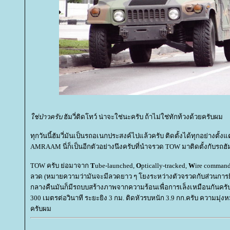
ช่ป่าวครับ
ฮัมวี่ติดโทว์ น่าจะใช่นะครับ ถ้าไม่ใช่ทักท้วงด้วยครับผม
ทุกวันนี้ฮัมวี่มันเป็นรถอเนกประสงค์ไปแล้วครับ ติดตั้งได้ทุกอย่างตั้
AMRAAM นี่ก็เป็นอีกตัวอย่างนึงครับที่นำจรวด TOW มาติดตั้งกับรถฮัมว
TOW ครับ ย่อมาจาก
T
ube-launched,
O
ptically-tracked,
W
ire command
ลวด (หมายความว่ามันจะมีลวดยาว ๆ โยงระหว่างตัวจรวดกับส่วนการย
กลางคืนมันก็มีรถบบสร้างภาพจากความร้อนเพื่อการเล็งเหมือนกันครับ
300 เมตรต่อวินาที ระยะยิง 3 กม. ติดหัวรบหนัก 3.9 กก.ครับ ความมุ่งห
ครับผม