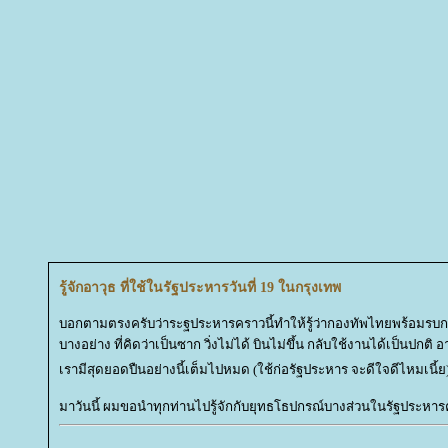
รู้จักอาวุธ ที่ใช้ในรัฐประหารวันที่ 19 ในกรุงเทพ
บอกตามตรงครับว่าระฐประหารคราวนี้ทำให้รู้ว่ากองทัพไทยพร้อมรบกว่า
บางอย่าง ที่คิดว่าเป็นซาก วิ่งไม่ได้ บินไม่ขึ้น กลับใช้งานได้เป็นปกติ อา
เรามีสุดยอดปืนอย่างนี้เต็มไปหมด (ใช้ก่อรัฐประหาร จะดีใจดีไหมเนี้ย
มาวันนี้ ผมขอนำทุกท่านไปรู้จักกับยุทธโธปกรณ์บางส่วนในรัฐประหารครั