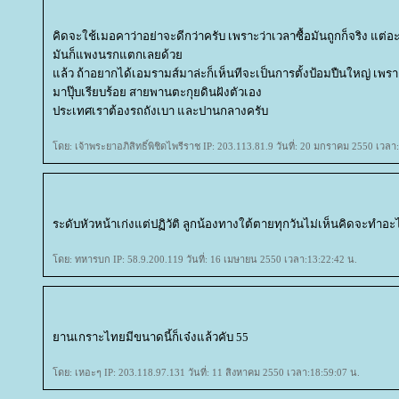
คิดจะใช้เมอคาว่าอย่าจะดีกว่าครับ เพราะว่าเวลาซื้อมันถูกก็จริง แต่อะ
มันก็แพงนรกแตกเลยด้ว
ล้ว ถ้าอยากได้เอมรามส์มาล่ะก็เห็นทีจะเป็นการตั้งป้อมปืนใหญ่ เพรา
มาปุ๊บเรียบร้อย สายพานตะกุยดินฝังตัวเอง
ประเทศเราต้องรถถังเบา และปานกลางครับ
ดย: เจ้าพระยาอภิสิทธิ์พิชิดไพรีราช IP: 203.113.81.9 วันที่: 20 มกราคม 2550 เวลา
ระดับหัวหน้าเก่งแต่ปฏิวัติ ลูกน้องทางใต้ตายทุกวันไม่เห็นคิดจะทำอะ
ดย: ทหารบก IP: 58.9.200.119 วันที่: 16 เมษายน 2550 เวลา:13:22:42 น.
านเกราะไทยมีขนาดนี้ก็เจ๋งแล้วคับ 55
ดย: เหอะๆ IP: 203.118.97.131 วันที่: 11 สิงหาคม 2550 เวลา:18:59:07 น.