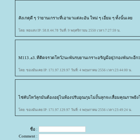
สังเกตุดี ๆ ว่ายานเกราะที่เอามาแต่ละอัน ใหม่ ๆ เอี่ยม ๆ ทั้งนั้นเล
ดย: ทอแสง IP: 58.8.44.78 วันที่: 9 พฤศจิกายน 2550 เวลา:7:27:59 น.
M113..a3..ทีติดจรวดโทว์2นะพันรบยานเกราะอรัญมีอยุ่3กองพันกะอ
ดย: ของมันเคย IP: 171.97.129.97 วันที่: 4 พฤษภาคม 2556 เวลา:23:44:00 น.
ไช่คับโทว์ลุกมันต้องอยุ่ไนห้องปรับอุณภุมไม่งั้นลุกจะเสื่อมคุณภาพย
ดย: ของมันเคย IP: 171.97.129.97 วันที่: 4 พฤษภาคม 2556 เวลา:23:49:24 น.
ชื่อ :
Comment :