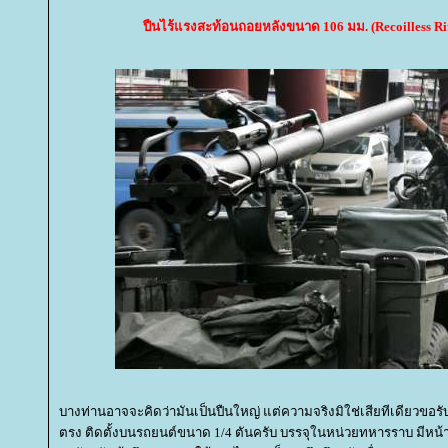
ปืนไร้แรงสะท้อนถอยหลังขนาด 106 มม. (Recoilless R
บางท่านอาจจะคิดว่ามันเป็นปืนใหญ่ แต่ความจริงมิใช่เสียทีเดียวขอรับ
ตรง ติดตั้งบนรถยนต์ขนาด 1/4 ตันครับ บรรจุในหน่วยทหารราบ มีหน้าท