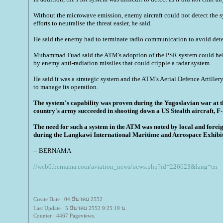
Without the microwave emission, enemy aircraft could not detect the 
efforts to neutralise the threat easier, he said.
He said the enemy had to terminate radio communication to avoid det
Muhammad Fuad said the ATM's adoption of the PSR system could help 
by enemy anti-radiation missiles that could cripple a radar system.
He said it was a strategic system and the ATM's Aerial Defence Artiller
to manage its operation.
The system's capability was proven during the Yugoslavian war at t
country's army succeeded in shooting down a US Stealth aircraft, F-
The need for such a system in the ATM was noted by local and foreig
during the Langkawi International Maritime and Aerospace Exhibit
-- BERNAMA
//web6.bernama.com/aviation_news/news.php?id=226623&lang=en
Create Date : 04 มีนาคม 2552
Last Update : 5 มีนาคม 2552 9:25:19 น.
Counter : 4467 Pageviews.