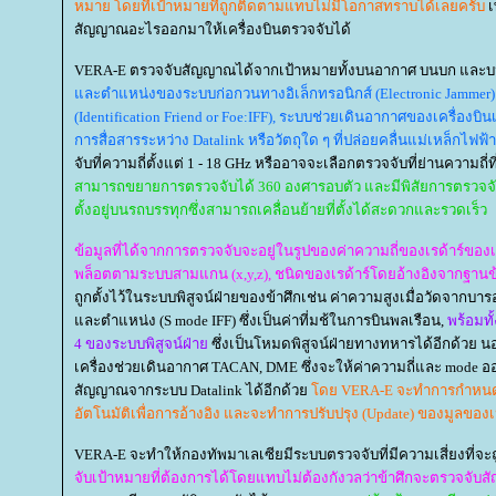
หมาย โดยที่เป้าหมายที่ถูกติดตามแทบไม่มีโอกาสทราบได้เลยครับ
เ
สัญญาณอะไรออกมาให้เครื่องบินตรวจจับได้
VERA-E ตรวจจับสัญญาณได้จากเป้าหมายทั้งบนอากาศ บนบก และบ
ละตำแหน่งของระบบก่อกวนทางอิเล็กทรอนิกส์ (Electronic Jammer) 
(Identification Friend or Foe:IFF), ระบบช่วยเดินอากาศของเครื่องบ
การสื่อสารระหว่าง Datalink หรือวัตถุใด ๆ ที่ปล่อยคลื่นแม่เหล็กไฟ
จับที่ความถี่ตั้งแต่ 1 - 18 GHz หรืออาจจะเลือกตรวจจับที่ย่านความถี่ที
สามารถขยายการตรวจจับได้ 360 องศารอบตัว และมีพิสัยการตรวจจับ
ตั้งอยู่บนรถบรรทุกซึ่งสามารถเคลื่อนย้ายที่ตั้งได้สะดวกและรวดเร็ว
ข้อมูลที่ได้จากการตรวจจับจะอยู่ในรูปของค่าความถี่ของเรด้าร์ของเ
พล็อตตามระบบสามแกน (x,y,z), ชนิดของเรด้าร์โดยอ้างอิงจากฐาน
ถูกตั้งไว้ในระบบพิสูจน์ฝ่ายของข้าศึกเช่น ค่าความสูงเมื่อวัดจากบาร
ละตำแหน่ง (S mode IFF) ซึ่งเป็นค่าที่มช้ในการบินพลเรือน,
พร้อมทั
4 ของระบบพิสูจน์ฝ่า
ซึ่งเป็นโหมดพิสูจน์ฝ่ายทางทหารได้อีกด้วย 
เครื่องช่วยเดินอากาศ TACAN, DME ซึ่งจะให้ค่าความถี่และ mode
สัญญาณจากระบบ Datalink ได้อีกด้ว
ดย VERA-E จะทำการกำหนด
อัตโนมัติเพื่อการอ้างอิง และจะทำการปรับปรุง (Update) ของมูลของเป
VERA-E จะทำให้กองทัพมาเลเซียมีระบบตรวจจับที่มีความเสี่ยงที่จ
จับเป้าหมายที่ต้องการได้โดยแทบไม่ต้องกังวลว่าข้าศึกจะตรวจจั