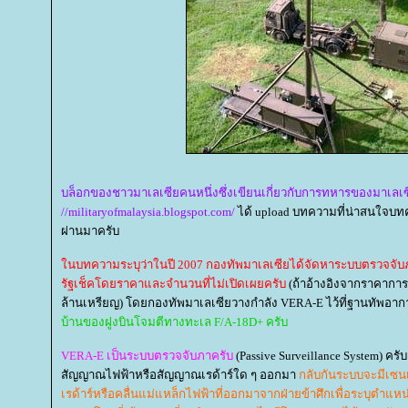
บล็อกของชาวมาเลเซียคนหนึ่งซึ่งเขียนเกี่ยวกับการทหารของมาเลเซี
//militaryofmalaysia.blogspot.com/
ได้ upload บทความที่น่าสนใจบทควา
ผ่านมาครับ
นบทความระบุว่าในปี 2007 กองทัพมาเลเซียได้จัดหาระบบตรวจจั
รัฐเช็คโดยราคาและจำนวนที่ไม่เปิดเผยครับ
(ถ้าอ้างอิงจากราคากา
ล้านเหรียญ) โดยกองทัพมาเลเซียวางกำลัง VERA-E ไว้ที่ฐานทัพอากาศ
บ้านของฝูงบินโจมตีทางทะเล F/A-18D+ ครับ
VERA-E เป็นระบบตรวจจับภาครับ
(Passive Surveillance System) ค
สัญญาณไฟฟ้าหรือสัญญาณเรด้าร์ใด ๆ ออกมา
กลับกันระบบจะมีเซน
เรด้าร์หรือคลื่นแม่แหล็กไฟฟ้าที่ออกมาจากฝ่ายข้าศึกเพื่อระบุตำแหน