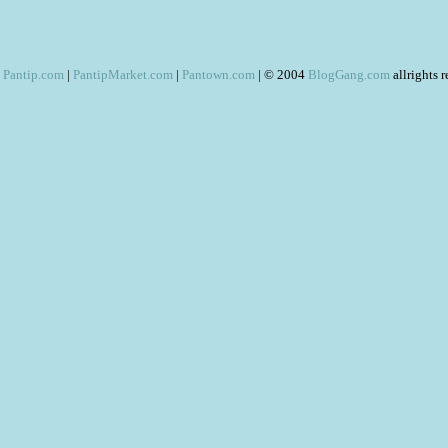
Pantip.com
|
PantipMarket.com
|
Pantown.com
| © 2004
BlogGang.com
allrights 