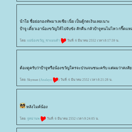
น้าโย ชื่อย่อกองทัพมาเลเซีย เนี่ย เป็นตู้กดเงินเลยเนาะ
ป้าจู เดี๋ยวเอาน้องขวัญให้ไปจับขัง สักคืน กลัวป้าจูทนไม่ไหว กรี๊ดแ
ดย:
ม่น้องขวัญ_ซาแมนต้า
วันที่: 6 มีนาคม 2552 เวลา:8:17:59 น.
ต้องดูครับว่าป้าจูหรือน้องขวัญใครจะป่วนจนชนะครับ แต่ผมว่าสงสั
ดย: Skyman (
Analayo
) วันที่: 6 มีนาคม 2552 เวลา:8:21:28 น.
หลังไมค์น้อง
ดย:
จูหน่านพ
วันที่: 6 มีนาคม 2552 เวลา:9:24:05 น.