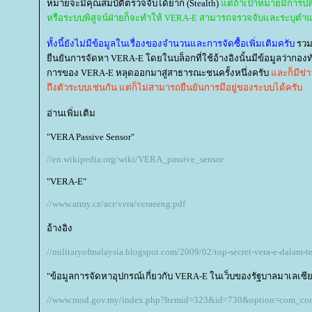
หมายจะมีคุณสมบัติตรวจจับได้ยาก (Stealth)
ต่ถ้าเป้าหมายมีการปล่
หรือระบบพิสูจน์ฝ่ายก็จะทำให้ VERA-E สามารถจรวจจับและระบุตำแห
ทั้งนี้ยังไม่มีข้อมูลในเรื่องของจำนวนและการจัดซื้อเพิ่มเติมครับ
รวมถ
ืนยันการจัดหา VERA-E โดยในบล็อกที่ใช้อ้างอิงนั้นมีข้อมูลว่ากอ
การของ VERA-E หลุดออกมาสู่สาธารณะชนครั้งหนึ่งครับ
ละก็มีข่าว
ถึงตัวระบบเช่นกัน แต่ก็ไม่สามารถยืนยันการมีอยู่ของระบบได้ครับ
อ่านเพิ่มเติม
"VERA Passive Sensor"
//en.wikipedia.org/wiki/VERA_passive_sensor
"VERA-E"
//www.army.cz/acr/vera/veraeeng.pdf
อ้างอิง
//militaryofmalaysia.blogspot.com/2009/02/top-secret-vera-e-dalam-te
"ข้อมูลการจัดหาอุปกรณ์เกี่ยวกับ VERA-E ในเว็บของรัฐบาลมาเลเซีย
//www.mod.gov.my/index.php?Itemid=323&id=730&option=com_co