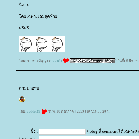
นีออน
ดยเฉพาะเล่มสุดท้า
คริคริ
ดย: ก. วรกะปัญญา (
กะว่าก๋า
) วันที่: 6 มีนา
ตามมาอ่าน
ดย:
yoddel19
วันที่: 18 กรกฎาคม 2553 เวลา:16:58:28 น.
ชื่อ :
* blog นี้ comment ได้เฉพาะส
Comment :