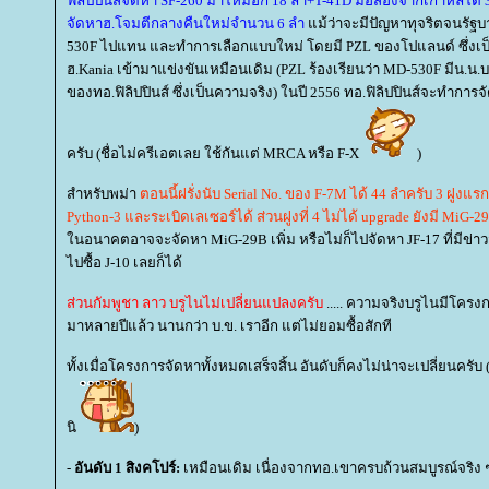
ฟิลิปปินส์จัดหา SF-260 มาใหม่อีก 18 ลำ+T-41D มือสองจากเกาหลีใต้ 3
จัดหาฮ.โจมตีกลางคืนใหม่จำนวน 6 ลำ
ม้ว่าจะมีปัญหาทุจริตจนรัฐบ
530F ไปแทน และทำการเลือกแบบใหม่ โดยมี PZL ของโปแลนด์ ซึ่งเป็
ฮ.Kania เข้ามาแข่งขันเหมือนเดิม (PZL ร้องเรียนว่า MD-530F มีน.น.
ของทอ.ฟิลิปปินส์ ซึ่งเป็นความจริง) ในปี 2556 ทอ.ฟิลิปปินส์จะทำ
ครับ (ชื่อไม่ครีเอตเลย ใช้กันแต่ MRCA หรือ F-X
)
สำหรับพม่า
ตอนนี้ฝรั่งนับ Serial No. ของ F-7M ได้ 44 ลำครับ 3 ฝูงแ
Python-3 และระเบิดเลเซอร์ได้ ส่วนฝูงที่ 4 ไม่ได้ upgrade ยังมี MiG-
นอนาคตอาจจะจัดหา MiG-29B เพิ่ม หรือไม่ก็ไปจัดหา JF-17 ที่มีข่า
ไปซื้อ J-10 เลยก็ได้
ส่วนกัมพูชา ลาว บรูไนไม่เปลี่ยนแปลงครับ
..... ความจริงบรูไนมีโคร
มาหลายปีแล้ว นานกว่า บ.ข. เราอีก แต่ไม่ยอมซื้อสักที
ทั้งเมื่อโครงการจัดหาทั้งหมดเสร็จสิ้น อันดับก็คงไม่น่าจะเปลี่ยนครับ
นิ
)
-
อันดับ 1 สิงคโปร์:
เหมือนเดิม เนื่องจากทอ.เขาครบถ้วนสมบูรณ์จริง 