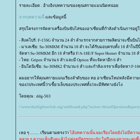
รายละเอียด : อ้างอิงบทความของคุณสกายแมนนิดหน่อ
จากบทความนี้
ละข้อมูลนี้
สรุปโครงการจัดหาเครื่องบินขับไล่ของอาเซียนที่กำลังดำเนินการอยู่
- สิงคโปร์: F-15SG จำนวน 24 ลำ ลำแรกจากสายการผลิตน่าจะขึ้นบินได
- มาเลเซีย: Su-30MKM จำนวน 18 ลำ จะได้รับมอบครบทั้ง 18 ลำในปีนี
จัดหา Su-30MKM อีก 18 ลำหรือ F/A-18E/F Super Hornet จำนวน 18 ล
- ไทย: Gripen จำนวน 6 ลำ และมี Option ที่จะจัดหาอีก 6 ลำ
- อินโดนิเซีย: Su-30MK2 จำนวน 6 ลำ และกำลังเจรจาเพื่อจัดหา F-16C
ผมอยากให้คุณสกายแมนเรียงลําดับของ ทอ อาเซียนใหม่หลังมีความเ
ของ3ประเทศนี้ว่าเขี้ยวเล็บของประเทศทั้ง3จะมีทิศทางยังไง
ดยคุณ : ddg-563
//www.thaifighterclub.org/webboard.php?action=detailQuestion&ques
เหอ ๆ .......... เรียนตามตรงว่า
ไอ้บทความนั้น ผมเรียงโดยยังไม่มีคว
หลาย ๆ ความเห็นจึงดูแล้วไม่ค่อยมีตรรกกะนัก ใจนึงผมอยากจะลบทิ