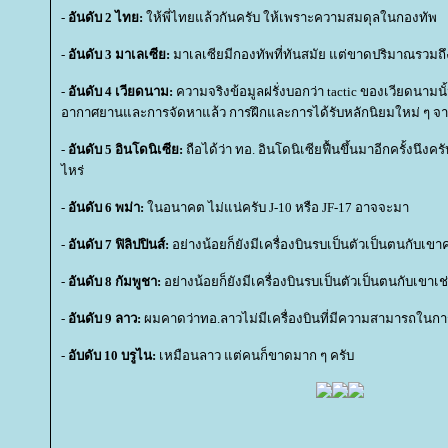
-
อันดับ 2 ไทย:
ห้พี่ไทยแล้วกันครับ ให้เพราะความสมดุลในกองทัพ
-
อันดับ 3 มาเลเซีย:
มาเลเซียมีกองทัพที่ทันสมัย แต่ขาดปริมาณรวมถึ
-
อันดับ 4 เวียดนาม:
ความจริงข้อมูลฝรั่งบอกว่า tactic ของเวียดนามน
อากาศยานและการจัดหาแล้ว การฝึกและการได้รับหลักนิยมใหม่ ๆ จาก
-
อันดับ 5 อินโดนิเซีย:
ถือได้ว่า ทอ. อินโดนิเซียฟื้นขึ้นมาอีกครั้งนึงค
ไหร่
-
อันดับ 6 พม่า:
นอนาคต ไม่แน่ครับ J-10 หรือ JF-17 อาจจะมา
-
อันดับ 7 ฟิลิปปินส์:
อย่างน้อยก็ยังมีเครื่องบินรบเป็นตัวเป็นตนกับเขา
-
อันดับ 8 กัมพูชา:
อย่างน้อยก็ยังมีเครื่องบินรบเป็นตัวเป็นตนกับเขาเช
-
อันดับ 9 ลาว:
ผมคาดว่าทอ.ลาวไม่มีเครื่องบินที่มีความสามารถในกา
-
อับดับ 10 บรูไน:
เหมือนลาว แต่คนก็ขาดมาก ๆ ครับ