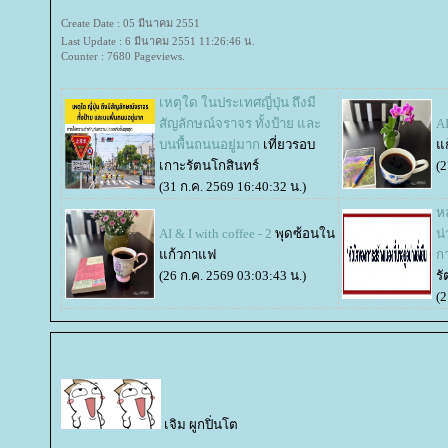
Create Date : 05 มีนาคม 2551
Last Update : 6 มีนาคม 2551 11:26:46 น.
Counter : 7680 Pageviews.
เหตุใด ในประเทศญี่ปุ่น ถึงมี
สัญลักษณ์จราจร ทั้งป้าย และ
AI
บนพื้นถนนอยู่มาก
เที่ยวรอบ
ก
เกาะรัตนโกสินทร์
(2
(31 ก.ค. 2569 16:40:32 น.)
หล
AI & I with coffee - 2
พุดซ้อนใน
น่
ก้วกาแฟ
ก
(26 ก.ค. 2569 03:03:43 น.)
ร
(2
เจิม ผูกปิ่นโต