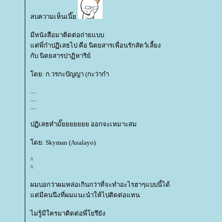
ลบความเห็นเนี๊
มีหนังสือมาติดต่อถ่ายแบบ
ต่พี่ก๋าปฏิเสธไป คือ นิตยสารเพื่อนรักสัตว์เลี้ยง
กับ นิตยสารปาฏิหาริย์
ดย: ก.วรกะปัญญา (กะว่าก๋า
....
....
....
ปฏิเสธทำมั๊ยยยยยยย ออกจะเหมาะสม
ดย: Skyman (Analayo)
^
^
ผมบอกว่าผมหล่อเกินกว่าที่จะทำอะไรฮาๆแบบนี้ได้
ต่มีคนนึงที่ผมแนะนำให้ไปติดต่อแทน
ไม่รู้มีใครมาติดต่อพี่โยรึยัง