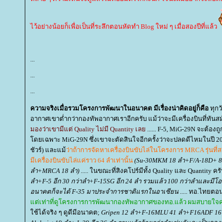
ไว้อย่างน้อยก็เพื่อเป็นที่ระลึกตอนหัดทำ Blog ใหม่ ๆ เมื่อสองปีที่แล้ว
...
...
...
ความจริงเมื่อรวมโครงการพัฒนาในอนาคต มีเรื่องน่าคิดอยู่ก็คือ
ทุก
อากาศเขาต่ำกว่ากองทัพอากาศเราอีกครับ แม้ว่าจะมีเครื่องบินที่ทันสม
มองว่าเขามีแต่ Quality ไม่มี Quantity เล
...... F-5, MiG-29N จะต้
ดยเฉพาะ MiG-29N ซึ่งเขาจะตัดสินใจอีกครั้งว่าจะปลดดีไหมในปี 2
ชัวร์) และแม้
ว่าถ้าการจัดหาเครื่องบินขับไล่ในโครงการ MRCA รุ่นที
มีเครื่องบินขับไล่แค่ราว 64 ลำเท่านั้น
(Su-30MKM 18 ลำ+F/A-18D+ 8
ลำ+MRCA 18 ลำ)
..... ในขณะที่สิงคโปร์มีทั้ง Quality และ Quantity ครั
ลำ+F-5 อีก 30 กว่าลำ+F-15SG อีก 24 ลำ รวมแล้ว 100 กว่าลำและมีโอกา
อนาคตก็จะได้ F-35 มาประจำการชาติแรกในอาเซียน
..... ทอ.ไทยตอนน
ต่เท่าที่ดูโครงการการพัฒนากองทัพอากาศของทอ.แล้ว ผมสบายใจค
ช้ได้จริง ๆ ดูดีมีอนาคต;
Gripen 12 ลำ+F-16MLU 41 ลำ+F16ADF 16 