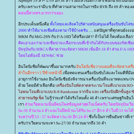
Alphajet 19 ลำ+ L-39 อีก 36 ลำ รวมแล้วร้อยกว่าลำเช่นกัน
จะเป็นกอ
ครับ เพราะเรามีบ.ข.ที่ทำความสามารถในการยิง BVR ถึง 69 ลำ ทอ.ผมไ
ตอนนี้ห่วงทร.มากกว่าเยอะ
อีกประเด็นหนึ่งคือ
ทั้งไทยและสิงคโปร์ต่างสนับสนุนเครื่องบินขับไล่
2000 ทำให้มาเลเซียต้องหามาใช้บ้างครับ
..... แต่ปัญหาที่ทุกคนยังงง
MKM กับ MiG-29N กับ F/A-18D ได้หรือเปล่า? ถ้าไม่ได้ ก็คงต้องเลื
คิดเอาเองว่ามาเลเซียน่าจะเลือกระบบที่เข้ากันได้กับระบบของรัสเซีย
ปัจจุบันกับ MRCA ที่คาดว่าจะจัดหา MKM เพิ่มอีก 18 ลำ ส่วน F/A-18D
ดยไม่ต้องมี AEW&C ช่ว
อินโดนิเซียก็พัฒนาขึ้นมามากครับ
อินโดนิเซียวางแผนที่จะจัดหาเครื
ลำในอีกราว 5 ปีข้างหน้านี้
เพื่อทดแทนเครื่องบินขับไล่และโจมตีที่มีอย
อายุการใช้งานลง อินโดนิเซียยังพิจารณาเครื่องบินที่จะมาทดแทน OV
ด้วย โดยมีตัวเลือกคือ
เครื่องบินใบพัดลาดตระเวน/โจมตีเบาแบบ KO-1 
ไอพ่น/โจมตีเบาแบบ K-8 Karakoram จากจีน และ เครื่องบินฝึกขั้นสูง/
สาธารณรัฐเช็ค
ไม่รู้ว่าจะทำได้จริงไหมตั้ง 48 ลำ เพราะเศรษฐกิจอินโด
เรา
ส่วนเวียดนามนั้นมีคนโพสข้อมูลล่าสุดในเน็ตครับ โดยปัจจุบันเว
Su-30 จำนวน 4 ลำ และในปีหน้าจะได้รับ Su-27 อีก 8 ลำ ในปี 53 จะได้ร
ระหว่างปี 53 - 57 จะจัดหา Su-30 อีก 24 ลำ
ซึ่งก็เป็นการยืนยันข่าวที่เร
ครับว่าเวียดนามจะหา Su-27/30 จำนวนมากถึง 50 ลำ