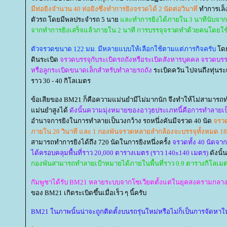
มีท่อยิงจำนวน 40 ท่อยิงซึ่งทำการยิงจรวดได้ 2 นัดต่อวินาที
ทำการเล็ง
ตัวรถ โดยมีพลประจำรถ 5 นา
ละทำการยิงได้ภายใน 3 นาทีนับจากรถ
จากทำการยิงเสร็จแล้วภายใน 2 นาที การบรรจุจรวดทำด้วยคนโดยใช้
ตัวจรวดขนาด 122 มม. มีหลายแบบให้เลือกใช้ตามแต่ภารกิจครับ
ดยม
ดินระเบิด
จรวดบรรจุกับระเบิดรถถังหรือระเบิดสังหารบุคคล จรวดบรรจ
หรือลูกระเบิดขนาดเล็กสำหรับทำลายรถถัง
ระเบิดควัน ไปจนถึงทุ่นระ
ราว 30 - 40 กิโลเมตร
ข้อเสียของ BM21 ก็คือความแม่นยำมีไม่มากนัก จึงทำให้ไม่สามารถท
ม่นยำสูงได้
ดังนั้นความมุ่งหมายของอาวุธประเภทนี้คือการทำลายเป็น
อำนาจการยิงในการทำลายเป็นวงกว้าง รถหนึ่งคันมีจรวด 40 นัด
จรวด
ภายใน 20 วินาที และ 1 กองพันจรวดหลายลำกล้องจะบรรจุทั้งหมด 1
สามารถทำการยิงได้ถึง 720 นัดในการยิงหนึ่งครั้ง
จรวดทั้ง 40 นัดจา
ได้ครอบคลุมพื้นที่ราว 20,000 ตารางเมตร (ราว 140x140 เมตร)
ดังนั้
กองพันสามารถทำลายเป้าหมายได้ภายในพื้นที่ราว 0.9 ตารางกิโลเม
กัมพูชาได้รับ BM21 หลายระบบจากโซเวียตตั้งแต่ในยุคสงครามกลา
ของ BM21 เกิดระเบิดขึ้นเมื่อเร็ว ๆ นี้ครับ
BM21 ในภาพนั้นน่าจะถูกติดตั้งบนรถรุ่นใหม่หรือไม่ก็เป็นการจัดหาใ