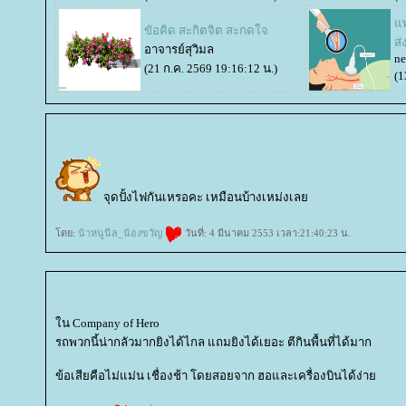
พท
ขัอคิด สะกิตจิต สะกดใจ
ส่
อาจารย์สุวิมล
ne
(21 ก.ค. 2569 19:16:12 น.)
(1
จุดปั้งไฟกันเหรอคะ เหมือนบ้างเหม่งเล
ดย:
น้าหนูนีล_น้องขวัญ
วันที่: 4 มีนาคม 2553 เวลา:21:40:23 น.
น Company of Hero
รถพวกนี้น่ากลัวมากยิงได้ไกล แถมยิงได้เยอะ ตีกินพื้นที่ได้มาก
ข้อเสียคือไม่แม่น เชื่องช้า โดยสอยจาก ฮอและเครื่องบินได้ง่า