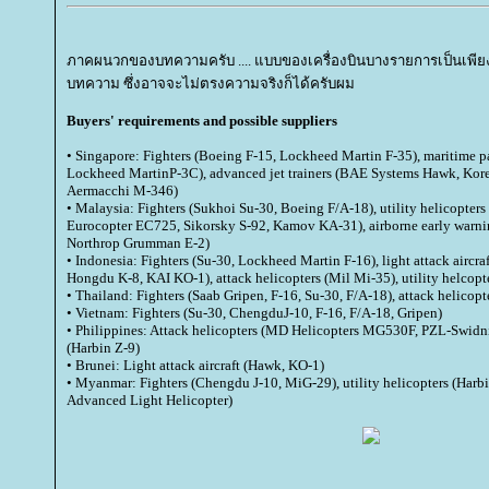
ภาคผนวกของบทความครับ .... แบบของเครื่องบินบางรายการเป็นเพ
บทความ ซึ่งอาจจะไม่ตรงความจริงก็ได้ครับผม
Buyers' requirements and possible suppliers
• Singapore: Fighters (Boeing F-15, Lockheed Martin F-35), maritime pat
Lockheed MartinP-3C), advanced jet trainers (BAE Systems Hawk, Korea
Aermacchi M-346)
• Malaysia: Fighters (Sukhoi Su-30, Boeing F/A-18), utility helicopte
Eurocopter EC725, Sikorsky S-92, Kamov KA-31), airborne early warni
Northrop Grumman E-2)
• Indonesia: Fighters (Su-30, Lockheed Martin F-16), light attack airc
Hongdu K-8, KAI KO-1), attack helicopters (Mil Mi-35), utility helcopt
• Thailand: Fighters (Saab Gripen, F-16, Su-30, F/A-18), attack helicop
• Vietnam: Fighters (Su-30, ChengduJ-10, F-16, F/A-18, Gripen)
• Philippines: Attack helicopters (MD Helicopters MG530F, PZL-Swidnik
(Harbin Z-9)
• Brunei: Light attack aircraft (Hawk, KO-1)
• Myanmar: Fighters (Chengdu J-10, MiG-29), utility helicopters (Harb
Advanced Light Helicopter)