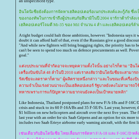
an unspecificed type.
อินโดนิเซียยังต้องการจัดหาเฮลิคอปเตอร์อเนกประสงค์และกู้ภัย ซ
ของกองทัพในการเข้าถึงผู้ประสบภัยสึนามิในปี 2004 จาร์กาต้ากำลัง
เฮลิคอปเตอร์โจมตี Mi-35 ของ Mil จำนวน 4 ลำ และเฮลิคอปเตอร์ลำเลีย
A tight budget could halt those ambitions, however. "Indonesia says it w
doubt it can afford half of that, even if the Russians give a good discou
"And while new fighters will bring bragging rights, the priority has to 
can't be seen to spend too much on defence procurements as well. Povert
goal."
ต่งบประมาณที่จำกัดอาจจะหยุดความตั้งใจนั้น อย่างไรก็ตาม “อินโด
เครื่องบินขับไล่ 48 ลำในปี 2010 แต่เราสงสัยว่าอินโดนิเซียจะสามารถจั
รัสเซียจะลดราคาก็ตาม” ผู้ผลิตรายหนึ่งกล่าว “และในขณะที่เครื่องบ
ความจำเป็นเร่งด่วนน่าจะเป็นเฮลิคอปเตอร์ รัฐบาลยังคงไม่สามารถใ
ทหารเพราะการแก้ปัญหาความยากจนยังคงเป็นเป้าหมายหลัก”
Like Indonesia, Thailand postponed plans for new F/A-18s and F-16C/D
crisis and stuck to its 60 F-16A/Bs and 35 F-5E/Fs. Last year, however, t
$1 billion on new helicopters and aircraft over the next five years. The
last year with an order for six Saab Gripens and an option for six more t
includes two Saab Erieye airborne early warning aircraft, with the first l
เช่นเดียวกับอินโดนิเซีย ไทยเลื่อนการจัดหา F/A-18 และ F-16C/D หล