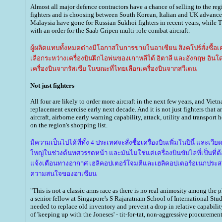
Almost all major defence contractors have a chance of selling to the re
fighters and is choosing between South Korean, Italian and UK advanced
Malaysia have gone for Russian Sukhoi fighters in recent years, while
with an order for the Saab Gripen multi-role combat aircraft.
ผู้ผลิตแทบทั้งหมดต่างมีโอกาสในการขายในอาเซียน สิงคโปร์สั่งซื้อเ
เลือกระหว่างเครื่องบินฝึกไอพ่นของเกาหลีใต้ อิตาลี และอังกฤษ อินโ
เครื่องบินจากรัสเซีย ในขณะที่ไทยเลือกเครื่องบินจากสวีเดน
Not just fighters
All four are likely to order more aircraft in the next few years, and Vie
replacement exercise early next decade. And it is not just fighters that a
aircraft, airborne early warning capability, attack, utility and transport h
on the region's shopping list.
มีความเป็นไปได้ที่ทั้ง 4 ประเทศจะสั่งซื้อเครื่องบินเพิ่มในปีนี้ และเวีย
หญ่ในช่วงต้นทศวรรตหน้า และมันไม่ใช่แค่เครื่องบินขับไล่ที่เป็นที่
จ้งเตือนทางอากาศ เฮลิคอปเตอร์โจมตีและเฮลิคอปเตอร์อเนกประสงค์ 
ความสนใจของอาเซียน
"This is not a classic arms race as there is no real animosity among the p
a senior fellow at Singapore's S Rajaratnam School of International Stud
needed to replace old inventory and prevent a drop in relative capability
of 'keeping up with the Joneses' - tit-for-tat, non-aggressive procurement 