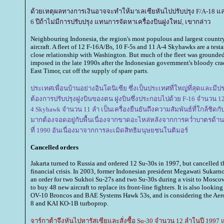
ด้วยเหตุผลทางการเงินอาจจะทำให้มาเลเซียหันไปปรับปรุง F/A-18 แล
6 ปีถ้าไม่มีการปรับปรุง แทนการจัดหาเครื่องบินฝูงใหม่, เขากล่าว
Neighbouring Indonesia, the region's most populous and largest country,
aircraft. A fleet of 12 F-16A/Bs, 10 F-5s and 11 A-4 Skyhawks are a testa
close relationship with Washington. But much of the fleet was grounded
imposed in the late 1990s after the Indonesian government's bloody cra
East Timor, cut off the supply of spare parts.
ประเทศเพื่อนบ้านอย่างอินโดนิเซีย ซึ่งเป็นประเทศที่ใหญ่ที่สุดและมี
ต้องการปรับปรุงฝูงบินของตน ฝูงบินซึ่งประกอบไปด้วย F-16 จำนวน 12
4 Skyhawk จำนวน 11 ลำ เป็นเครื่องยืนยันถึงความสัมพันธ์ที่ใกล้ชิดกับ
มากต้องจอดอยู่กับพื้นเนื่องจากขาดอะไหล่หลังจากการคว่ำบาตรด้
ที่ 1990 อันเนื่องมาจากการละเมิดสิทธิมนุษยชนในติมอร์
Cancelled orders
Jakarta turned to Russia and ordered 12 Su-30s in 1997, but cancelled th
financial crisis. In 2003, former Indonesian president Megawati Sukar
an order for two Sukhoi Su-27s and two Su-30s during a visit to Moscow
to buy 48 new aircraft to replace its front-line fighters. It is also looki
OV-10 Broncos and BAE Systems Hawk 53s, and is considering the Ae
8 and KAI KO-1B turboprop.
จาร์กาต้าจึงหันไปหารัสเซียและสั่งซื้อ Su-30 จำนวน 12 ลำในปี 1997 