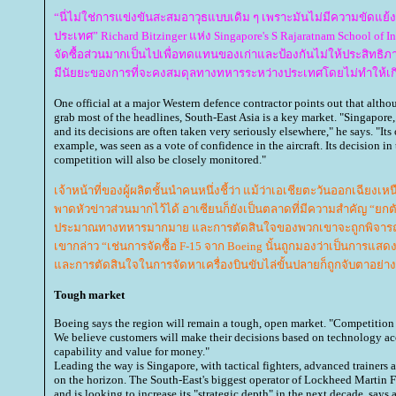
“นี่ไม่ใช่การแข่งขันสะสมอาวุธแบบเดิม ๆ เพราะมันไม่มีความขัดแย้งท
ประเทศ” Richard Bitzinger แห่ง Singapore's S Rajaratnam School of In
จัดซื้อส่วนมากเป็นไปเพื่อทดแทนของเก่าและป้องกันไม่ให้ประสิทธิ
มีนัยยะของการที่จะคงสมดุลทางทหารระหว่างประเทศโดยไม่ทำให้เ
One official at a major Western defence contractor points out that alth
grab most of the headlines, South-East Asia is a key market. "Singapore,
and its decisions are often taken very seriously elsewhere," he says. "Its
example, was seen as a vote of confidence in the aircraft. Its decision in
competition will also be closely monitored."
เจ้าหน้าที่ของผู้ผลิตชั้นนำคนหนึ่งชี้ว่า แม้ว่าเอเชียตะวันออกเฉียงเห
พาดหัวข่าวส่วนมากไว้ได้ อาเซียนก็ยังเป็นตลาดที่มีความสำคัญ “ยกตัว
ประมาณทางทหารมากมาย และการตัดสินใจของพวกเขาจะถูกพิจารณาอ
เขากล่าว “เช่นการจัดซื้อ F-15 จาก Boeing นั้นถูกมองว่าเป็นการแสด
ละการตัดสินใจในการจัดหาเครื่องบินขับไล่ขั้นปลายก็ถูกจับตาอย่าง
Tough market
Boeing says the region will remain a tough, open market. "Competition i
We believe customers will make their decisions based on technology acc
capability and value for money."
Leading the way is Singapore, with tactical fighters, advanced trainers a
on the horizon. The South-East's biggest operator of Lockheed Martin 
and is looking to increase its "strategic depth" in the next decade, says