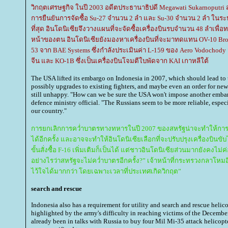
วิกฤตเศรษฐกิจ ในปี 2003 อดีตประธานาธิปดี Megawati Sukarnoput
การยืนยันการจัดซื้อ Su-27 จำนวน 2 ลำ และ Su-30 จำนวน 2 ลำ ใน
ที่สุด อินโดนิเซียจึงวางแผนที่จะจัดซื้อเครื่องบินรบจำนวน 48 ลำเพื่
หน้าของตน อินโดนิเซียยังมองหาเครื่องบินที่จะมาทดแทน OV-10 Br
53 จาก BAE Systems ซึ่งกำลังประเมินค่า L-159 ของ Aero Vodochody
จีน และ KO-1B ซึ่งเป็นเครื่องบินโจมตีใบพัดจาก KAI เกาหลีใต้
The USA lifted its embargo on Indonesia in 2007, which should lead to th
possibly upgrades to existing fighters, and maybe even an order for new
still unhappy. "How can we be sure the USA won't impose another emba
defence ministry official. "The Russians seem to be more reliable, especi
our country."
การยกเลิกการคว่ำบาตรทางทหารในปี 2007 ของสหรัฐน่าจะทำให้ก
ได้อีกครั้ง และอาจจะทำให้อินโดนิเซียเลือกที่จะปรับปรุงเครื่องบิน
ขั้นสั่งซื้อ F-16 เพิ่มเติมก็เป็นได้ แต่ชาวอินโดนิเซียส่วนมากยังคงไม
อย่างไรว่าสหรัฐจะไม่คว่ำบาตรอีกครั้ง?” เจ้าหน้าที่กระทรวงกลาโหมอิ
ไว้ใจได้มากกว่า โดยเฉพาะเวลาที่ประเทศเกิดวิกฤต”
search and rescue
Indonesia also has a requirement for utility and search and rescue helicop
highlighted by the army's difficulty in reaching victims of the Decembe
already been in talks with Russia to buy four Mil Mi-35 attack helicopte