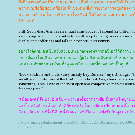
ปังกิ่งอาจจะต้องปรับปรุงคุณภาพของสินค้าของตน แต่พม่าไม่มีปัญห
ความน่าเชื่อถือของเครื่องบินจีนของตน ซึ่งมีรายงานการสูญเสีย F-7 
ความยากลำบากในการจัดหาอะไหล่ซึ่งทำให้จีนสามารถแทรกเข้ามาใ
ช้การได้
Still, South-East Asia has an annual arms budget of around $2 billion, so
stop trying. And defence contractors will keep flocking to events such 
display their offerings and talk to prospective customers.
อย่างไรก็ตาม อาเซียนยังคงงบประมาณทางทหารต่อปีเอาไว้ที่ราว 2 พั
อย่างจีนคงไม่ยุติความพยายาม และผู้ผลิตยังคงเดินหน้าเข้าร่วมงานอย่
สดงสิ่นค้าของตน พร้อมทั้งพูดคุยกับประเทศที่อาจจะมาเป็นลูกค้า
"Look at China and India - they mainly buy Russian," says Bitzinger. 
are all good customers of the USA. In South-East Asia, almost everyone 
something. This is one of the most open and competitive markets around,
for some time."
“เมื่อมองดูที่จีนและอินเดีย – พวกเขาซื้อจากรัสเซียเป็นส่วนใหญ่” Bitzin
ละไตหวันยังคงเป็นลูกค้าที่ดีต่อสหรัฐ ในอาเซียน เกือบทุกคนมีโอกาส
สัญญาสักอย่างหนึ่ง นี่คือหนึ่งในตลาดที่เปิดและแข่งขันกันสูง และมัน
//www.flightglobal.com/articles/2008/02/11/221436/singapore-2008-so
opens-up.html