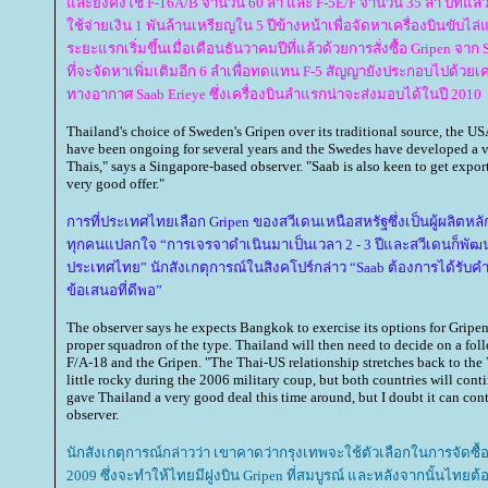
ละยังคงใช้ F-16A/B จำนวน 60 ลำ และ F-5E/F จำนวน 35 ลำ ปีที่แล
ช้จ่ายเงิน 1 พันล้านเหรียญใน 5 ปีข้างหน้าเพื่อจัดหาเครื่องบินขับไล
ระยะแรกเริ่มขึ้นเมื่อเดือนธันวาคมปีที่แล้วด้วยการสั่งซื้อ Gripen จา
ที่จะจัดหาเพิ่มเติมอีก 6 ลำเพื่อทดแทน F-5 สัญญายังประกอบไปด้วยเ
ทางอากาศ Saab Erieye ซึ่งเครื่องบินลำแรกน่าจะส่งมอบได้ในปี 2010
Thailand's choice of Sweden's Gripen over its traditional source, the US
have been ongoing for several years and the Swedes have developed a v
Thais," says a Singapore-based observer. "Saab is also keen to get expor
very good offer."
การที่ประเทศไทยเลือก Gripen ของสวีเดนเหนือสหรัฐซึ่งเป็นผู้ผลิ
ทุกคนแปลกใจ “การเจรจาดำเนินมาเป็นเวลา 2 - 3 ปีและสวีเดนก็พัฒนา
ประเทศไทย” นักสังเกตุการณ์ในสิงคโปร์กล่าว “Saab ต้องการได้รับค
ข้อเสนอที่ดีพอ”
The observer says he expects Bangkok to exercise its options for Gripe
proper squadron of the type. Thailand will then need to decide on a fol
F/A-18 and the Gripen. "The Thai-US relationship stretches back to the
little rocky during the 2006 military coup, but both countries will cont
gave Thailand a very good deal this time around, but I doubt it can cont
observer.
นักสังเกตุการณ์กล่าวว่า เขาคาดว่ากรุงเทพจะใช้ตัวเลือกในการจัดซื้อ
2009 ซึ่งจะทำให้ไทยมีฝูงบิน Gripen ที่สมบูรณ์ และหลังจากนั้นไทยต้