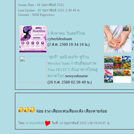
Create Date : 16 กุมภาพันธ์ 2551
Last Update : 16 กุมภาพันธ์ 2551 2:30:44 น.
Counter : 5056 Pageviews.
1 สิงหาคม วันสตรีไท
ส
cyberlifenlearn
(2 ส.ค. 2569 19:34:16 น.)
(
“ศุภจี” ลุยนิวยอร์ก ชูร้าน
Wondee Siam การันตีคุณภาพ
Thai SELECT ดันอาหารไทยสู่
ตลาดโลก
newyorknurse
(
(26 ก.ค. 2569 02:58:40 น.)
จ่อย ง่วง เสียงแหบเสียงแห้ง เสียงหายจ๋อ
ดย:
นางน่อยน้อ
วันที่: 16 กุมภาพันธ์ 2551 เวลา:9:04:07 น.