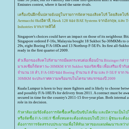
Emirates contest, where it faced the same rivals.
เครื่องบินฝึกขั้นปลายยังอยู่ในรายการจัดหาของสิงคโปร์ โดยสิงคโปร
Aermacchi 0kdอิตาลี, Hawk 128 จอง BAE Systems จากอังกฤษ, และ T-
Industries จากเกาหลีใต้
Singapore's choices could have an impact on those of its neighbour. Bit
Singapore ordered F-16s, Malaysia bought 18 Sukhoi Su-30MKMs to co
29s, eight Boeing F/A-18Ds and 13 Northrop F-5E/Fs. Its first all-Suk
ready in the first quarter of 2009.
ตัวเลือกของสิงคโปร์สามารถมีผลกระทบต่อเพื่อนบ้าน Bitzinger กล่าวว่า
มาเลเซียก็จัดหา Su-30MKM จาก Sukhoi ของรัสเซีย เพื่อเสริมเข้ากับ
จำนวน 18 ลำ, F/A-18D ของ Boeing จำนวน 8 ลำม และ F-5E/F จาก Nor
30MKM จะประกาศความพร้อมรบในไตรมาสแรกของปี 2009
Kuala Lumpur is keen to buy more fighters and is likely to choose betw
and possibly F/A-18E/Fs for delivery from 2011. A contract must be awa
secured in time for the country's 2011-15 five-year plan. Both internal a
role in its decision.
กัวลาลัมเปอร์ยังต้องการจัดซื้อเครื่องบินขับไล่เพิ่ม และมีความเป็นไปได้
หรือจัดซื้อ F/A-18E/F ซึ่งทั้งหมดจะต้องส่งมอบในปี 2011 ผู้ชนะจะต้
ต้องการการจัดสรรงบประมาณเพื่อให้ทันเวลาของแผนพัฒนาระหว่างปี 