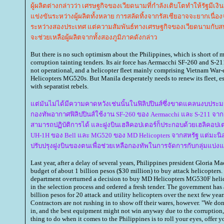
ผู้ผลิตต่างกล่าวว่า เศรษฐกิจของเวียดนามที่กำลังเติบโตทำให้รัฐมีเงิน
ข่งขันระหว่างผู้ผลิตทั้งหลาย การสลัดทิ้งจากรัสเซียอาจจะยากเนื่อง
ระหว่างสองประเทศ แต่ความสัมพันธ์ทางเศรษฐกิจของเวียดนามกับสหร
จะช่วยเหลือผู้ผลิตจากทั้งสองภูมิภาคดังกล่าว
But there is no such optimism about the Philippines, which is short of 
corruption tainting tenders. Its air force has Aermacchi SF-260 and S-21
not operational, and a helicopter fleet mainly comprising Vietnam Wa
Helicopters MG520s. But Manila desperately needs to renew its fleet, es
with separatist rebels.
ต่มันไม่ได้มีความคาดหวังเช่นนั้นในฟิลิปปินส์ซึ่งขาดแคลนงบประ
กองทัพอากาศฟิลิปปินส์ใช้งาน SF-260 ของ Aermacchi และ S-211 จาก
สามารถปฏิบัติการได้ และฝูงบินเฮลิคอปเตอร์ก็ประกอบด้วยเฮลิคอป
UH-1H ของ Bell และ MG520 ของ MD Helicopters จากสหรัฐ แต่มะนิลา
ปรับปรุงฝูงบินของตนเพื่อช่วยเหลือกองทัพในการจัดการกับกลุ่มแบ่
Last year, after a delay of several years, Philippines president Gloria M
budget of about 1 billion pesos ($30 million) to buy attack helicopters
department overturned a decision to buy MD Helicopters MG530F helico
in the selection process and ordered a fresh tender. The government has 
billion pesos for 20 attack and utility helicopters over the next few year
Contractors are not rushing in to show off their wares, however. "We do
in, and the best equipment might not win anyway due to the corruption,"
thing to do when it comes to the Philippines is to roll your eyes, offer 