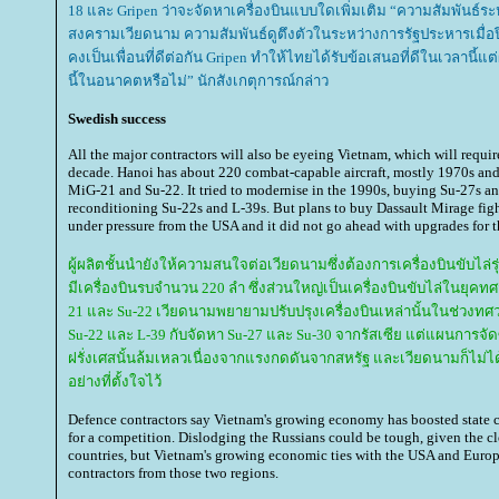
18 และ Gripen ว่าจะจัดหาเครื่องบินแบบใดเพิ่มเติม “ความสัมพันธ์ร
สงครามเวียดนาม ความสัมพันธ์ดูตึงตัวในระหว่างการรัฐประหารเมื่อปี
คงเป็นเพื่อนที่ดีต่อกัน Gripen ทำให้ไทยได้รับข้อเสนอที่ดีในเวลานี้แ
นี้ในอนาคตหรือไม่” นักสังเกตุการณ์กล่าว
Swedish success
All the major contractors will also be eyeing Vietnam, which will require
decade. Hanoi has about 220 combat-capable aircraft, mostly 1970s and 
MiG-21 and Su-22. It tried to modernise in the 1990s, buying Su-27s a
reconditioning Su-22s and L-39s. But plans to buy Dassault Mirage figh
under pressure from the USA and it did not go ahead with upgrades for 
ผู้ผลิตชั้นนำยังให้ความสนใจต่อเวียดนามซึ่งต้องการเครื่องบินขับไ
มีเครื่องบินรบจำนวน 220 ลำ ซึ่งส่วนใหญ่เป็นเครื่องบินขับไล่ในยุคทศ
21 และ Su-22 เวียดนามพยายามปรับปรุงเครื่องบินเหล่านั้นในช่วงท
Su-22 และ L-39 กับจัดหา Su-27 และ Su-30 จากรัสเซีย แต่แผนการจัดซ
ฝรั่งเศสนั้นล้มเหลวเนื่องจากแรงกดดันจากสหรัฐ และเวียดนามก็ไม่ได
อย่างที่ตั้งใจไว้
Defence contractors say Vietnam's growing economy has boosted state c
for a competition. Dislodging the Russians could be tough, given the cl
countries, but Vietnam's growing economic ties with the USA and Euro
contractors from those two regions.