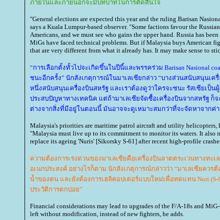
ภายในและภายนอกจะมีบทบาทในการตัดสินใจ
"General elections are expected this year and the ruling Barisan Nasion
says a Kuala Lumpur-based observer. "Some factions favour the Russian
Americans, and we must see who gains the upper hand. Russia has been a 
MiGs have faced technical problems. But if Malaysia buys American fight
that are very different from what it already has. It may make sense to sti
“การเลือกตั้งทั้วไปจะเกิดขึ้นในปีนี้และพรรคร่วม Barisan Nasional coal
ชนะอีกครั้ง” นักสังเกตุการณ์ในมาเลเซียกล่าว “บางส่วนสนับสนุนเครื่
หนึ่งสนับสนุนเครื่องบินสหรัฐ และเราต้องดูว่าใครจะชนะ รัสเซียเป็นผู้ผ
ประสบปัญหาทางเทคนิค แต่ถ้ามาเลเซียจัดซื้อเครื่องบินจากสหรัฐ ก็จะทำ
ต่างจากสิ่งที่มีอยู่ในตอนนี้ มันอาจจะดูเหมาะสมกว่าที่จะจัดหาจากค่
Malaysia's priorities are maritime patrol aircraft and utility helicopters,
"Malaysia must live up to its commitment to monitor its waters. It also n
replace its ageing 'Nuris' [Sikorsky S-61] after recent high-profile crashe
ความต้องการเร่งด่วนของมาเลเซียคือเครื่องบินลาดตระเวนทางทะเ
อเนกประสงค์ อย่างไรก็ตาม นักสังเกตุการณ์กล่าวว่า “มาเลเซียควรต
น้ำของตน และยังต้องการเฮลิคอปเตอร์แบบใหม่เพื่อทดแทน Nuri (S-61 
ประวัติการตกบ่อย”
Financial considerations may lead to upgrades of the F/A-18s and MiG-2
left without modification, instead of new fighters, he adds.