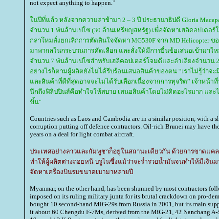
not expect anything to happen."
นปีที่แล้ว หลังจากความล่าช้ามา 2 – 3 ปี ประธานาธิปดี Gloria Mac
จำนวน 1 พันล้านเปโซ (30 ล้านเหรียญสหรัฐ) เพื่อจัดหาเฮลิคอปเตอร์
กลาโหมสั่งยกเลิกการตัดสินใจจัดหา MG530F จาก MD Helicopter ข
มาพากลในกระบวนการคัดเลือก และสั่งให้มีการยื่นข้อเสนอเข้ามาให
จำนวน 7 พันล้านเปโซสำหรับเฮลิคอปเตอร์โจมตีและลำเลียงจำนวน 20 
อย่างไรก็ตามผู้ผลิตยังไม่ได้รีบร้อนเสนอสินค้าของตน “เราไม่รู้ว
ละสินค้าที่ดีที่สุดอาจจะไม่ได้รับเลือกเนื่องจากการทุจริต” เจ้าหน้าที่นาย
นึกถึงฟิลิปปินส์คือทำใจให้สบาย เสนอสินค้าโดยไม่คิดอะไรมาก และไ
ขึ้น”
Countries such as Laos and Cambodia are in a similar position, with a sh
corruption putting off defence contractors. Oil-rich Brunei may have th
years on a deal for light combat aircraft.
ประเทศอย่างลาวและกัมพูชาก็อยู่ในสถานะเดียวกัน ด้วยการขาดแ
ทำให้ผู้ผลิตต่างถอยหนี บรูไนซึ่งแม้ว่าจะร่ำรวยน้ำมันจนทำให้มีเง
จัดหาเครื่องบินรบขนาดเบามาหลายปี
Myanmar, on the other hand, has been shunned by most contractors fo
imposed on its ruling military junta for its brutal crackdown on pro-de
bought 10 second-hand MiG-29s from Russia in 2001, but its main suppl
it about 60 Chengdu F-7Ms, derived from the MiG-21, 42 Nanchang A-