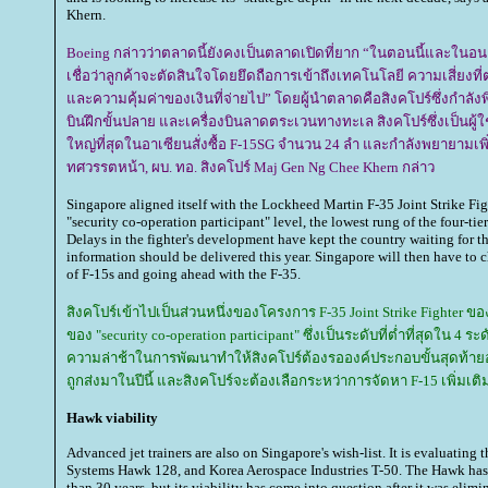
Khern.
Boeing กล่าวว่าตลาดนี้ยังคงเป็นตลาดเปิดที่ยาก “ในตอนนี้และในอน
เชื่อว่าลูกค้าจะตัดสินใจโดยยึดถือการเข้าถึงเทคโนโลยี ความเสี่ยงที่
ละความคุ้มค่าของเงินที่จ่ายไป” โดยผู้นำตลาดคือสิงคโปร์ซึ่งกำลังพิ
บินฝึกขั้นปลาย และเครื่องบินลาดตระเวนทางทะเล สิงคโปร์ซึ่งเป็นผู้ใช
หญ่ที่สุดในอาเซียนสั่งซื้อ F-15SG จำนวน 24 ลำ และกำลังพยายามเพ
ทศวรรตหน้า, ผบ. ทอ. สิงคโปร์ Maj Gen Ng Chee Khern กล่าว
Singapore aligned itself with the Lockheed Martin F-35 Joint Strike Fi
"security co-operation participant" level, the lowest rung of the four-tie
Delays in the fighter's development have kept the country waiting for th
information should be delivered this year. Singapore will then have to
of F-15s and going ahead with the F-35.
สิงคโปร์เข้าไปเป็นส่วนหนึ่งของโครงการ F-35 Joint Strike Fighter ข
ของ "security co-operation participant" ซึ่งเป็นระดับที่ต่ำที่สุดใน 4
ความล่าช้าในการพัฒนาทำให้สิงคโปร์ต้องรอองค์ประกอบขั้นสุดท้ายอย
ถูกส่งมาในปีนี้ และสิงคโปร์จะต้องเลือกระหว่าการจัดหา F-15 เพิ่มเต
Hawk viability
Advanced jet trainers are also on Singapore's wish-list. It is evaluati
Systems Hawk 128, and Korea Aerospace Industries T-50. The Hawk has 
than 30 years, but its viability has come into question after it was elim