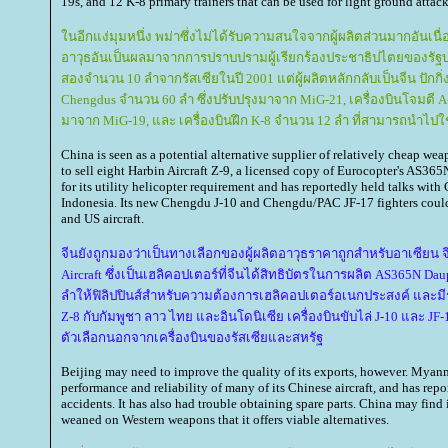
19s, and 12 K-8 primary trainers that can be used for light ground attack
นอีกแง่มุมหนึ่ง พม่าซึ่งไม่ได้รับความสนใจจากผู้ผลิตส่วนมากอันเ
อาวุธอันเป็นผลมาจากการปราบปรามผู้เรียกร้องประชาธิปไตยของรัฐบ
สองจำนวน 10 ลำจากรัสเซียในปี 2001 แต่ผู้ผลิตหลักกลับเป็นจีน ปักกิ
Chengdus จำนวน 60 ลำ ซึ่งปรับปรุงมาจาก MiG-21, เครื่องบินโจมตี A-
มาจาก MiG-19, และ เครื่องบินฝึก K-8 จำนวน 12 ลำ ที่สามารถนำไป
China is seen as a potential alternative supplier of relatively cheap weap
to sell eight Harbin Aircraft Z-9, a licensed copy of Eurocopter's AS36
for its utility helicopter requirement and has reportedly held talks wi
Indonesia. Its new Chengdu J-10 and Chengdu/PAC JF-17 fighters could 
and US aircraft.
จีนยังถูกมองว่าเป็นทางเลือกของผู้ผลิตอาวุธราคาถูกสำหรับอาเซียน
Aircraft ซึ่งเป็นเฮลิคอปเตอร์ที่จีนได้สิทธิบัตรในการผลิต AS365N D
ลำให้ฟิลิปปินส์สำหรับความต้องการเฮลิคอปเตอร์อเนกประสงค์ และ
Z-8 กับกัมพูชา ลาว ไทย และอินโดนิเซีย เครื่องบินขับไล่ J-10 และ J
ตัวเลือกนอกจากเครื่องบินของรัสเซียและสหรัฐ
Beijing may need to improve the quality of its exports, however. Myan
performance and reliability of many of its Chinese aircraft, and has repo
accidents. It has also had trouble obtaining spare parts. China may find
weaned on Western weapons that it offers viable alternatives.