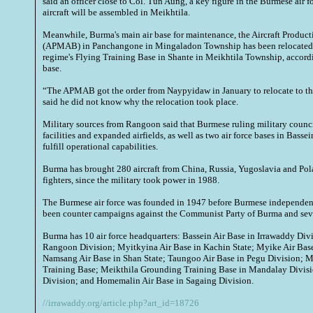
said an officer close to Col. Tun Aung, a key figure in the Burmese air f
aircraft will be assembled in Meikhtila.
Meanwhile, Burma's main air base for maintenance, the Aircraft Produc
(APMAB) in Panchangone in Mingaladon Township has been relocated 
regime's Flying Training Base in Shante in Meikhtila Township, accordi
base.
“The APMAB got the order from Naypyidaw in January to relocate to the
said he did not know why the relocation took place.
Military sources from Rangoon said that Burmese ruling military council
facilities and expanded airfields, as well as two air force bases in Bas
fulfill operational capabilities.
Burma has brought 280 aircraft from China, Russia, Yugoslavia and Pola
fighters, since the military took power in 1988.
The Burmese air force was founded in 1947 before Burmese independence
been counter campaigns against the Communist Party of Burma and seve
Burma has 10 air force headquarters: Bassein Air Base in Irrawaddy Div
Rangoon Division; Myitkyina Air Base in Kachin State; Myike Air Base
Namsang Air Base in Shan State; Taungoo Air Base in Pegu Division; M
Training Base; Meikthila Grounding Training Base in Mandalay Divi
Division; and Homemalin Air Base in Sagaing Division.
//irrawaddy.org/article.php?art_id=18726