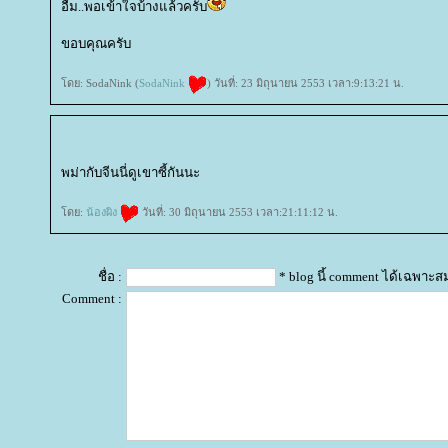
อืม..พอเข้าใจบ้างแล้วครับ
ขอบคุณครับ
ดย: SodaNink (
SodaNink
) วันที่: 23 มิถุนายน 2553 เวลา:9:13:21 น.
พม่ากับจีนนี่ดูเขาซี้กันนะ
ดย:
น้องผิง
วันที่: 30 มิถุนายน 2553 เวลา:21:11:12 น.
ชื่อ :
* blog นี้ comment ได้เฉพาะส
Comment :