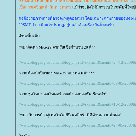
ซึ่งบังคลาเทศกับพม่าเป็นประเทศที่มีความขัดแย้งกันค่อนข้างบ่อย
เป็นการเผชิญหน้ากันทางทหาร
ม้ว่าจะยังไม่มีการรบในระดับที่ใหญ่
คงต้องรอภาพถ่ายที่อาจจะหลุดออกมา โดยเฉพาะภาพถ่ายของทั้ง Mi-3
29SMT ว่าจะมีอะไรปรากฏอยู่บนลำตัวเครื่องบินบ้างครับ
อ่านเพิ่มเติม
"พม่าจัดหา MiG-29 จากรัสเซียจำนวน 20 ลำ"
//www.bloggang.com/mainblog.php?id=skyman&month=24-12-2009
"ภาพห้องนักบินของ MiG-29 ของทอ.พม่า???"
//www.bloggang.com/mainblog.php?id=skyman&month=03-05-2009
"ภาพชุดใหม่ของเรือคอร์แวตต์ของกองทัพเรือพม่า"
//www.bloggang.com/mainblog.php?id=skyman&month=16-12-2008
"พม่า กับการก้าวสู่เทคโนโลยีนิวเคลียร์...มิติด้านความมั่นคง"
//www.bloggang.com/mainblog.php?id=skyman&month=24-05-2007
อ้างอิง