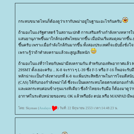
กระทบขนาดไหนก็ต้องดูว่าเรากับพม่าอยู่ในฐานะอะไรกันครับ
ถ้ามองในแง่รัฐศาสตร์ ในสถานะปกติ การเสริมสร้างกำลังทางทหารในคร
สนยานุภาพขึ้นมาใกล้กองทัพไทยมากขึ้น เมื่อมันเริ่มสมดุลมากขึ้น 
ขึ้นครับ เพราะเมื่อกำลังใกล้กันมากขึ้น ทั้งสองประเทศก็จะยับยั้งชั
เพราะรู้ว่าถ้าทำสงครามแล้วจะสูญเสียหนัก
ถ้ามองในแง่ที่ว่าไทยกับพม่ามีสงครามกัน สำหรับกองทัพอากาศแล้ว K-
29SMT ตั้งเยอะครับ ... K-8 จะราว ๆ L-39 ซึ่ง F-5 หรือ F-16 ก็พอจะรับม
หลักน่าจะเป็นกำลังทางบกที่ K-8 จะเพิ่มประสิทธิภาพในการโจมตีส
(CAS) ให้กับกองกำลังพม่าได้ ซึ่งจะเป็นผลกระทบโดยตรงต่อกองกำ
ละผลกระทบค่อนข้างรุนแรงทีเดียว ซึ่งถ้าไทยจะรับมือ ก็ต้องมาดูว่
อากาศในระดับหน่วยของทบ. OK แล้วหรือยัง ตปอ.หรือ MANPAD มีพ
ดย: Skyman (
Analayo
) วันที่: 22 มิถุนายน 2553 เวลา:14:48:23 น.