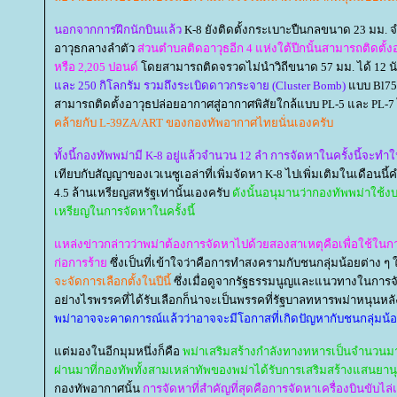
นอกจากการฝึกนักบินแล้ว
K-8 ยังติดตั้งกระเบาะปืนกลขนาด 23 มม. 
อาวุธกลางลำตัว
ส่วนตำบลติดอาวุธอีก 4 แห่งใต้ปีกนั้นสามารถติดตั้งอ
หรือ 2,205 ปอนด์
ดยสามารถติดจรวดไม่นำวิถีขนาด 57 มม. ได้ 12 น
ละ 250 กิโลกรัม รวมถึงระเบิดดาวกระจาย (Cluster Bomb)
บบ Bl755
สามารถติดตั้งอาวุธปล่อยอากาศสู่อากาศพิสัยใกล้แบบ PL-5 และ PL-7
คล้ายกับ L-39ZA/ART ของกองทัพอากาศไทยนั่นเองครับ
ทั้งนี้กองทัพพม่ามี K-8 อยู่แล้วจำนวน 12 ลำ การจัดหาในครั้งนี้จะทำ
เทียบกับสัญญาของเวเนซูเอล่าที่เพิ่มจัดหา K-8 ไปเพิ่มเติมในเดือนนี้
4.5 ล้านเหรียญสหรัฐเท่านั้นเองครับ
ดังนั้นอนุมานว่ากองทัพพม่าใช
เหรียญในการจัดหาในครั้งนี้
หล่งข่าวกล่าวว่าพม่าต้องการจัดหาไปด้วยสองสาเหตุคือเพื่อใช้ใน
ก่อการร้า
ซึ่งเป็นที่เข้าใจว่าคือการทำสงครามกับชนกลุ่มน้อยต่าง ๆ
จะจัดการเลือกตั้งในปีนี้
ซึ่งเมื่อดูจากรัฐธรรมนูญและแนวทางในการจัด
อย่างไรพรรคที่ได้รับเลือกก็น่าจะเป็นพรรคที่รัฐบาลทหารพม่าหนุนหล
พม่าอาจจะคาดการณ์แล้วว่าอาจจะมีโอกาสที่เกิดปัญหากับชนกลุ่มน้อ
ต่มองในอีกมุมหนึ่งก็คือ
พม่าเสริมสร้างกำลังทางทหารเป็นจำนวนมาก
ผ่านมาที่กองทัพทั้งสามเหล่าทัพของพม่าได้รับการเสริมสร้างแสนยา
กองทัพอากาศนั้น
การจัดหาที่สำคัญที่สุดคือการจัดหาเครื่องบินขับ