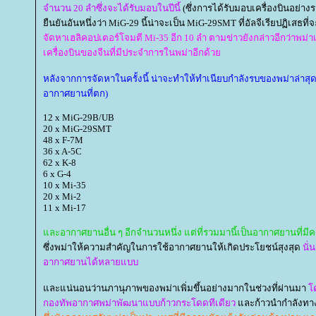
จำนวน 20 ลำซึ่งจะได้รับมอบในปีนี้
(ซึ่งการได้รับมอบเครื่องบินอย่างร
ืนยันอันหนึ่งว่า MiG-29 นี้น่าจะเป็น MiG-29SMT ที่อัลจีเรียปฏิเสธที
จัดหาเฮลิคอปเตอร์โจมตี Mi-35 อีก 10 ลำ ตามข่าวยังกล่าวอีกว่าพม
เครื่องบินของจีนที่มีประจำการในพม่าอีกด้ว
หลังจากการจัดหาในครั้งนี้ น่าจะทำให้ทำเนียบกำลังรบของพม่าล่าสุดเป
อากาศยานที่ตก)
12 x MiG-29B/UB
20 x MiG-29SMT
48 x F-7M
36 x A-5C
62 x K-8
6 x G-4
10 x Mi-35
20 x Mi-2
11 x Mi-17
ละอากาศยานอื่น ๆ อีกจำนวนหนึ่ง แต่ที่รวมมานี้เป็นอากาศยานที่ม
ซึ่งพม่าให้ความสำคัญในการใช้อากาศยานให้เกิดประโยชน์สุงสุด
นั่
อากาศยานได้หลายแบบ
ละแน่นอนว่านภานุภาพของพม่าเพิ่มขึ้นอย่างมากในช่วงที่ผ่านมา
ด
กองทัพอากาศพม่าพัฒนาแบบก้าวกระโดดทีเดียว
ละก้าวนำกำลังทา