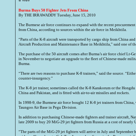
Burma Buys 50 Fighter Jets From China
By THE IRRAWADDY Tuesday, June 15, 2010
The Burmese air force continues to expand with the recent procurement of
from China, according to sources within the air force in Meikhtila.
“Parts of the K-8 aircraft were transported by cargo ship from China and
Aircraft Production and Maintenance Base in Meikhtila,” said one of th
The purchase of the 50 aircraft comes after Burma’s air force chief Lt-
in November to negotiate an upgrade to the fleet of Chinese-made milit
Burma.
“There are two reasons to purchase K-8 trainers,” said the source. “Either
counter-insurgency.”
The K-8 jet trainer, sometimes called the K-8 Karakorum or the Hongdu 
China and Pakistan, and is fitted with air-to-air missiles and rockets.
In 1998-9, the Burmese air force bought 12 K-8 jet trainers from China,
Taungoo Air Base in Pegu Division.
In addition to purchasing Chinese-made fighters and trainer aircraft, N
late 2009 to buy 20 MiG-29 jet fighters from Russia at a cost of nearly
“The parts of the MiG-29 jet fighters will arrive in July and September 