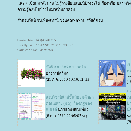
หะ ๆ เขียนมาตั้งนาน ไม่รู้ว่าเขียนแบบนี้บ้างจะได้เรื่องหรือเปล่า หวัง
ความรู้กลับไปบ้างไม่มากก็น้อยครับ
สำหรับวันนี้ จบเพียงเท่านี้ ขอบคุณทุกท่าน สวัสดีครับ
Create Date : 14 ตุลาคม 2550
Last Update : 14 ตุลาคม 2550 15:33:55 น.
Counter : 6139 Pageviews.
เร
ขัอคิด สะกิตจิต สะกดใจ
ห
อาจารย์สุวิมล
to
(21 ก.ค. 2569 19:16:12 น.)
(1
มอ
สรุปวิชาฟิสิกส์ชั้นมัธยมศึกษา
เท
ตอนปลาย (ม.5) เรื่องกฎของ
ปั
สเนลล์
นายแว่นขยันเที่ยว
น้
(8 ก.ค. 2569 00:05:07 น.)
รอ
(2