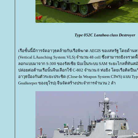
Type 052C Lanzhou class Destroyer
เรือชั้นนี้มีการจัดอาวุธคล้ายกับเรือพิฆาต AEGIS ของสหรัฐ โดยด้านหน
(Vertical LAunching System:VLS) จำนวน 48 cell ซึ่งสามารถยิงจรวดพื
ลอกแบบมาจาก S-300 ของรัสเซีย นับเป็นระบบ SAM ระยะไกลที่ทันสมัย
ปล่อยต่อต้านเรือนั้นจีนเลือกใช้ C-802 จำนวน 8 ท่อยิง โดยเรือติดป
อาวุธป้องกันตัวระยะประชิด (Close-In Weapon System:CIWS) แบบ Ty
Goalkeeper ของยุโรป) จีนจัดสร้างประจำการจำนวน 2 ลำ