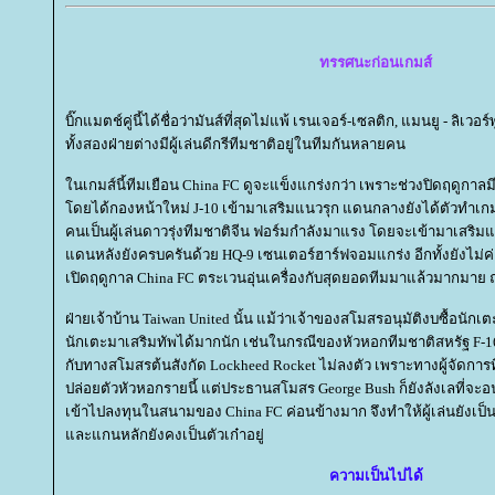
ทรรศนะก่อนเกมส์
บิ๊กแมตช์คู่นี้ได้ชื่อว่ามันส์ที่สุดไม่แพ้ เรนเจอร์-เซลติก, แมนยู - ลิเวอร
ทั้งสองฝ่ายต่างมีผู้เล่นดีกรีทีมชาติอยู่ในทีมกันหลายคน
นเกมส์นี้ทีมเยือน China FC ดูจะแข็งแกร่งกว่า เพราะช่วงปิดฤดูกาลม
ดยได้กองหน้าใหม่ J-10 เข้ามาเสริมแนวรุก แดนกลางยังได้ตัวทำเกมส์
คนเป็นผู้เล่นดาวรุ่งทีมชาติจีน ฟอร์มกำลังมาแรง โดยจะเข้ามาเสริมแน
ดนหลังยังครบครันด้วย HQ-9 เซนเตอร์ฮาร์ฟจอมแกร่ง อีกทั้งยังไม่ค่อ
เปิดฤดูกาล China FC ตระเวนอุ่นเครื่องกับสุดยอดทีมมาแล้วมากมาย ฤ
ฝ่ายเจ้าบ้าน Taiwan United นั้น แม้ว่าเจ้าของสโมสรอนุมัติงบซื้อนั
นักเตะมาเสริมทัพได้มากนัก เช่นในกรณีของหัวหอกทีมชาติสหรัฐ F-16
กับทางสโมสรต้นสังกัด Lockheed Rocket ไม่ลงตัว เพราะทางผู้จัดกา
ปล่อยตัวหัวหอกรายนี้ แต่ประธานสโมสร George Bush ก็ยังลังเลที่จะ
เข้าไปลงทุนในสนามของ China FC ค่อนข้างมาก จึงทำให้ผู้เล่นยังเป็น
ละแกนหลักยังคงเป็นตัวเก๋าอยู่
ความเป็นไปได้