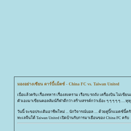
มองอย่างเซียน ดาร์บี้แม็ตช์ - China FC vs. Taiwan United
เบื่อแล้วครับ เรื่องทหาร เรื่องสงคราม เรือรบ รถถัง เครื่องบิน ไม่เขี
ตัวเองมาเขียนคอลลัมน์กีฬาดีกว่า สร้างสรรค์กว่าเย้อะ ๆ ๆ ๆ ๆ ๆ .....หุหุ
วันนี้ จะขอประเดิมอาชีพใหม่ ... นักวิจารณ์บอล .... ด้วยคู่บิ๊กแมตช์นี้คร
ทะเลจีนใต้ Taiwan United เปิดบ้านรับการมาเยือนของ China FC ครับ