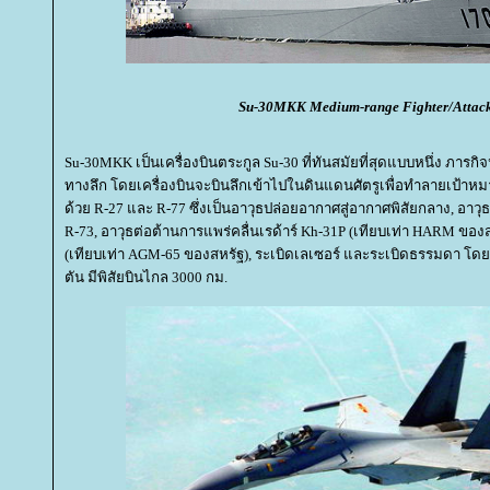
Su-30MKK Medium-range Fighter/Attac
Su-30MKK เป็นเครื่องบินตระกูล Su-30 ที่ทันสมัยที่สุดแบบหนึ่ง ภาร
ทางลึก โดยเครื่องบินจะบินลึกเข้าไปในดินแดนศัตรูเพื่อทำลายเป้า
ด้วย R-27 และ R-77 ซึ่งเป็นอาวุธปล่อยอากาศสู่อากาศพิสัยกลาง, อาวุ
R-73, อาวุธต่อต้านการแพร่คลื่นเรด้าร์ Kh-31P (เทียบเท่า HARM ของส
(เทียบเท่า AGM-65 ของสหรัฐ), ระเบิดเลเซอร์ และระเบิดธรรมดา โด
ตัน มีพิสัยบินไกล 3000 กม.