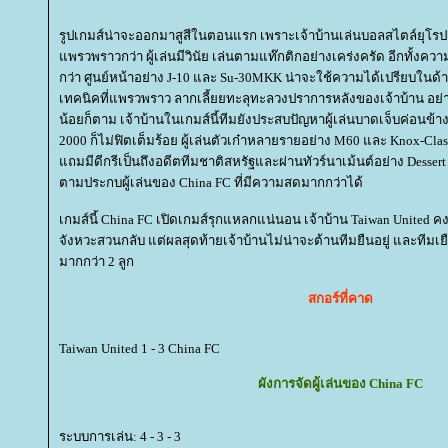
รูปเกมส์น่าจะออกมาสูสีในตอนแรก เพราะเจ้าบ้านเล่นบอลสไตล์ยุโรป 
พรวพราวกว่า ผู้เล่นมีวินัย เล่นตามแท๊กติกอย่างเคร่งครัด อีกทั้งคว
กว่า ศูนย์หน้าอย่าง J-10 และ Su-30MKK น่าจะใช้ความได้เปรียบใน
เทคนิคที่แพรวพราว ลากเลี้ยยทะลุทะลวงปราการหลังของเจ้าบ้าน อย่าง 
น้อยก็ตาม เจ้าบ้านในเกมส์นี้ทีมยังประสบปัญหาผู้เล่นบาดเจ็บค่อนข้า
2000 ก็ไม่ฟิตเต็มร้อย ผู้เล่นตัวเก๋าหลายรายอย่าง M60 และ Knox-Class 
ถมมีดีกรีเป็นถึงอดีตทีมชาติสหรัฐและผ่านทัวร์นาเม้นต์อย่าง Dessert
ตามประกบผู้เล่นของ China FC ที่มีความสดมากกว่าได้
เกมส์นี้ China FC เปิดเกมส์รุกแหลกแน่นอน เจ้าบ้าน Taiwan United 
จังหวะสวนกลับ แต่ผลสุดท้ายเจ้าบ้านไม่น่าจะต้านทีมยืนอยู่ และที
มากกว่า 2 ลูก
สกอร์ที่คาด
Taiwan United 1 - 3 China FC
ผังการจัดผู้เล่นของ China FC
ระบบการเล่น: 4 - 3 - 3