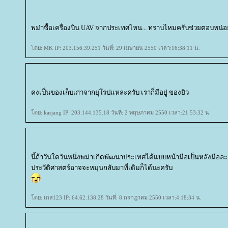
พม่าซื้อเครื่องบิน UAV จากประเทศไหน... ทราบไหมครับช่วยตอบหน่อย.
ดย: MK IP: 203.156.39.251 วันที่: 29 เมษายน 2550 เวลา:16:38:11 น.
คงเป็นของเก็บเก่าจากยุโรปแหละครับ เราก็มีอยู่ ของยิว
ดย: kasjang IP: 203.144.135.18 วันที่: 2 พฤษภาคม 2550 เวลา:21:53:32 น.
นี้ถ้าวันใดวันหนึ่งพม่าเกิดพัฒนาประเทศได้แบบหน้ามือเป็นหลังมือละก
ประวัติศาสตร์อาจจะหมุนกลับมาที่เดิมก็ได้นะครับ
ดย: เกส123 IP: 64.62.138.28 วันที่: 8 กรกฎาคม 2550 เวลา:4:18:34 น.