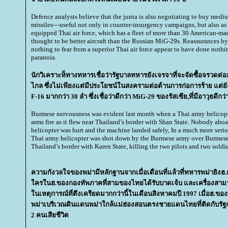
Defence analysts believe that the junta is also negotiating to buy mediu
missiles—useful not only in counter-insurgency campaigns, but also as a
equipped Thai air force, which has a fleet of more than 30 American-mad
thought to be better aircraft than the Russian MiG-29s. Reassurances b
nothing to fear from a superior Thai air force appear to have done nothin
paranoia.
นักวิเคราะห็ทางทหารเชื่อว่ารัฐบาลทหารยังเจรจาที่จะจัดซื้อจรวด
ไกล ซึ่งไม่เพียงแต่มีประโยชน์ในสงครามต่อต้านการก่อการร้าย แต่ยั
F-16 มากกว่า 30 ลำ ซึ่งเชื่อว่าดีกว่า MiG-29 ของรัสเซีย,ที่มีอาวุธดีกว่
Burmese nervousness was evident last month when a Thai army helicopt
arms fire as it flew near Thailand’s border with Shan State. Nobody abo
helicopter was hurt and the machine landed safely, In a much more serio
Thai army helicopter was shot down by the Burmese army over Burmese 
Thailand’s border with Karen State, killing the two pilots and two soldie
ความกังวลใจของพม่ามีหลักฐานจากเมื่อเดือนที่แล้วที่ทหารพม่ายิงฮ.
ครในฮ.ของกองทัพภาคที่สามของไทยได้รับบาดเจ้บ และเครื่องสาม
นเหตุการณ์ที่ตึงเครียดมากกว่านี้ในเดือนสิงหาคมปี 1997 เมื่อฮ.
พม่าเบริเวณดินแดนพม่าใกล้แม่ฮ่องสอนตรงชายแดนไทยที่ติดกับรัฐก
2 คนเสียชีวิต