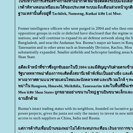
นระหว่างการเสริมสร้างกำลังทางอากาศ พม่ายังติดตั้งระบบแจ้งเตือ
เรด้าห์ทางตอนเหนือและใต้ของประเทศ ระบบแจ้งเตือนล่วงหน้าถูกติดตั้
ฐานเหล่านั้นตั้งอยู่ที่ Tachilek, Namseng, Kutkai และ Loi Mwe.
Former intelligence officers who were purged in 2004 and who then est
opposition groups in exile or defected have disclosed that the regime is 
stations, and will continue to expand its air defense network along the
Bangladesh, and near the Andaman Sea. Burma’s major air bases in Ra
Tanessarim and in other areas such as Irrawaddy Division, Kachin, Mon
substantially expanded. Smaller airfields and helicopter landing areas h
Shan State.
อดีตเจ้าหน้าที่ข่าวซึ่งถูกขับออกในปี 2004 และมีสัญญากับฝ่ายตรงข้
รัฐบาลทหารพม่าต้องการจะติดตั้งสถานีเรด้าห์เพิ่มเป็นอย่างยิ่ง แล
ทางอากาศตามแนวชายแดนไทยและบังคลาเทศ และบริเวณใกล้ ๆ ทะเ
พม่าใน Rangoon, Hmawbi, Meikthila, Tanessarim และในพื้นที่อื่นเช่
Mon และ Shan States ถูกขยายอย่างขนานใหญ่ ฐานบินขนาดเล็กและลา
ฉานอีกด้ว
Burma’s intact trading status with its neighbors, founded on lucrative g
power projects, gives the junta not only the money to invest in new mili
access to such suppliers as China, India and Russia.
ต่การค้ากับเพื่อนบ้านของพม่าไม่ได้กระทบกระเทือน เงินจากการขา