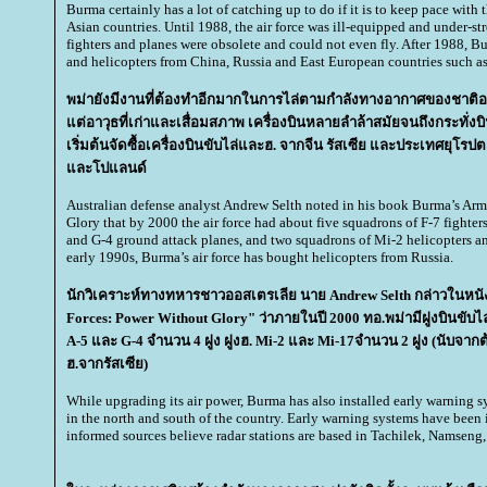
Burma certainly has a lot of catching up to do if it is to keep pace with 
Asian countries. Until 1988, the air force was ill-equipped and under-st
fighters and planes were obsolete and could not even fly. After 1988, B
and helicopters from China, Russia and East European countries such a
พม่ายังมีงานที่ต้องทำอีกมากในการไล่ตามกำลังทางอากาศของชาติอาเ
ต่อาวุธที่เก่าและเสื่อมสภาพ เครื่องบินหลายลำล้าสมัยจนถึงกระทั่งบิ
เริ่มต้นจัดซื้อเครื่องบินขับไล่และฮ. จากจีน รัสเซีย และประเทศยุโ
ละโปแลนด์
Australian defense analyst Andrew Selth noted in his book Burma’s Ar
Glory that by 2000 the air force had about five squadrons of F-7 fighters
and G-4 ground attack planes, and two squadrons of Mi-2 helicopters an
early 1990s, Burma’s air force has bought helicopters from Russia.
นักวิเคราะห์ทางทหารชาวออสเตรเลีย นาย Andrew Selth กล่าวในหนัง
Forces: Power Without Glory" ว่าภายในปี 2000 ทอ.พม่ามีฝูงบินขับไล
A-5 และ G-4 จำนวน 4 ฝูง ฝูงฮ. Mi-2 และ Mi-17จำนวน 2 ฝูง (นับจากต้น
ฮ.จากรัสเซีย)
While upgrading its air power, Burma has also installed early warning sy
in the north and south of the country. Early warning systems have been
informed sources believe radar stations are based in Tachilek, Namsen