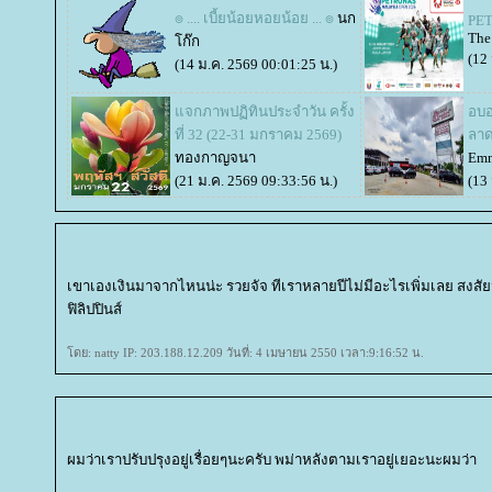
๏ .... เบี้ยน้อยหอยน้อย ... ๏
นก
PET
The
ก๊ก
(12
(14 ม.ค. 2569 00:01:25 น.)
จกภาพปฏิทินประจำวัน ครั้ง
อบอ
ที่ 32 (22-31 มกราคม 2569)
ลาด
ทองกาญจนา
Emm
(21 ม.ค. 2569 09:33:56 น.)
(13
เขาเองเงินมาจากไหนน่ะ รวยจัจ ทีเราหลายปีไม่มีอะไรเพิ่มเลย สงส
ฟิลิปปินส์
ดย: natty IP: 203.188.12.209 วันที่: 4 เมษายน 2550 เวลา:9:16:52 น.
ผมว่าเราปรับปรุงอยู่เรื่อยๆนะครับ พม่าหลังตามเราอยู่เยอะนะผมว่า