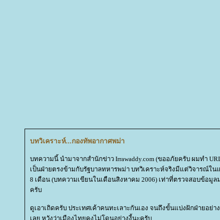
บทวิเคราะห์...กองทัพอากาศพม่า
บทความนี้ นำมาจากสำนักข่าว Irrawaddy.com (ขออภัยครับ ผมทำ UR
เป็นฝ่ายตรงข้ามกับรัฐบาลทหารพม่า บทวิเคราะห์จริงมีแต่วิจารณ์ในแง่
8 เดือน (บทความเขียนในเดือนสิงหาคม 2006) เท่าที่ตรวจสอบข้อมูล
ครับ
ดูเอาเถิดครับ ประเทศเค้าคนทะเลาะกันเอง จนถึงขั้นแบ่งฝักฝ่ายอ
เลย หวังว่าเมืองไทยคงไม่โดนอย่างงี้นะครับ