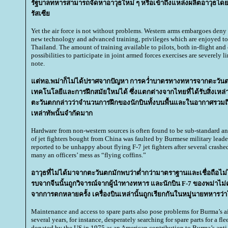
รัฐบาลทหารสามารถจัดหาอาวุธใหม่ ๆ หรือเข้าถึงแหล่งผลิตอาวุธโดย
รัสเซี
Yet the air force is not without problems. Western arms embargoes deny
new technology and advanced training, privileges which are enjoyed to
Thailand. The amount of training available to pilots, both in-flight and
possibilities to participate in joint armed forces exercises are severely 
note.
ต่ทอ.พม่าก็ไม่ได้ปราศจากปัญหา การคว่ำบาตรทางทหารจากตะวันตก
เทคโนโลยีและการฝึกสมัยใหม่ได้ ซึ่งแตกต่างจากไทยที่ได้รับสิ่งเหล่านั
ตะวันตกกล่าวว่าจำนวนการฝึกของนักบินทั้งบนพื้นและในอากาศรวมถ
เหล่าทัพนั้นจำกัดมาก
Hardware from non-western sources is often found to be sub-standard a
of jet fighters bought from China was faulted by Burmese military leade
reported to be unhappy about flying F-7 jet fighters after several crashe
many an officers’ mess as “flying coffins.”
อาวุธที่ไม่ได้มาจากตะวันตกมักพบว่าต่ำกว่ามาตราฐานและเชื่อถือไม่
รบจากจีนนั้นถูกวิจารณ์จากผู้นำทางทหาร และนักบิน F-7 ของพม่าไม่
จากการตกหลายครั้ง เครื่องบินเหล่านั้นถูกเรียกกันในหมู่นายทหารว่
Maintenance and access to spare parts also pose problems for Burma’s ai
several years, for instance, desperately searching for spare parts for a fl
donated by the US in 1975 as an American contribution to Burma’s anti