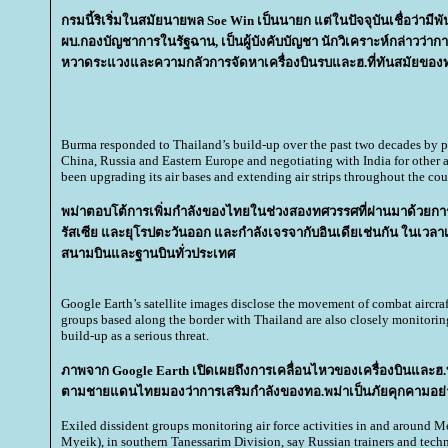
กรมนี้ริเริ่มในสมัยนายพล Soe Win เป็นนายก แต่ในปัจจุบันเชื่อว่ามีพ
ผบ.กองบัญชาการในรัฐฉาน, เป็นผู้บังคับบัญชา นักวิเคราะห์กล่าวว่ากา
หวาดระแวงและความกลัวการจัดหาเครื่องบินรบและฮ.ที่ทันสมัยขอ
Burma responded to Thailand’s build-up over the past two decades by pu
China, Russia and Eastern Europe and negotiating with India for other air
been upgrading its air bases and extending air strips throughout the cou
พม่าตอบโต้การเพิ่มกำลังของไทยในช่วงสองทศวรรศที่ผ่านมาด้วยการจ
รัสเซีย และยุโรปตะวันออก และกำลังเจรจากับอินเดียเช่นกัน ในเวลาเด
สนามบินและฐานบินทั่วประเทศ
Google Earth’s satellite images disclose the movement of combat aircraf
groups based along the border with Thailand are also closely monitori
build-up as a serious threat.
ภาพจาก Google Earth เปิดเผยถึงการเคลื่อนไหวของเครื่องบินและ
ตามชายแดนไทยมองว่าการเสริมกำลังของทอ.พม่าเป็นภัยคุกคามอย
Exiled dissident groups monitoring air force activities in and around M
Myeik), in southern Tanessarim Division, say Russian trainers and tech