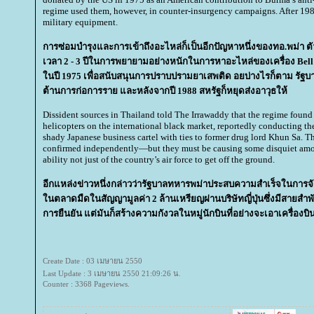
regime used them, however, in counter-insurgency campaigns. After 1988
military equipment.
การซ่อมบำรุงและการเข้าถึงอะไหล่ก็เป็นอีกปัญหาหนึ่งของทอ.พม่า ตั
เวลา 2 - 3 ปีในการพยายามอย่างหนักในการหาอะไหล่ของเครื่อง Bell 
นปี 1975 เพื่อสนับสนุนการปราบปรามยาเสพติด อยบ่างไรก็ตาม รัฐ
ต้านการก่อการราย และหลังจากปี 1988 สหรัฐก็หยุดส่งอาวุธให้
Dissident sources in Thailand told The Irrawaddy that the regime found s
helicopters on the international black market, reportedly conducting th
shady Japanese business cartel with ties to former drug lord Khun Sa. T
confirmed independently—but they must be causing some disquiet amon
ability not just of the country’s air force to get off the ground.
อีกแหล่งข่าวหนึ่งกล่าวว่ารัฐบาลทหารพม่าประสบความสำเร็จในการจัด
นตลาดมืดในสัญญามูลค่า 2 ล้านเหรียญผ่านบริษัทญี่ปุ่นซึ่งมีสายสำพันธ
การยืนยัน แต่มันก็สร้างความกังวลในหมู่นักบินที่อย่างจะเอาเครื่องบินข
Create Date : 03 เมษายน 2550
Last Update : 3 เมษายน 2550 21:09:26 น.
Counter : 3368 Pageviews.