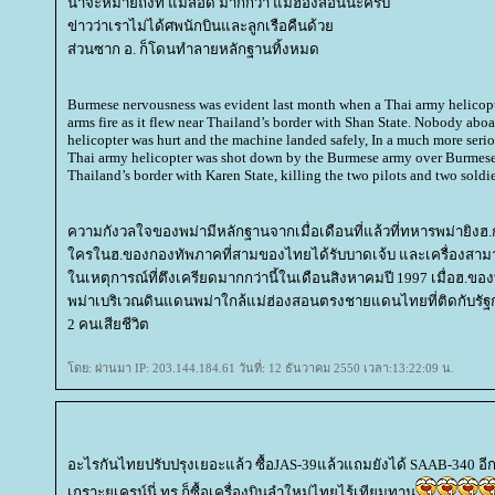
น่าจะหมายถึงที่ แม่สอด มากกว่า แม่ฮ่องสอนนะครับ
ข่าวว่าเราไม่ได้ศพนักบินและลูกเรือคืนด้ว
ส่วนซาก อ. ก็โดนทำลายหลักฐานทิ้งหมด
Burmese nervousness was evident last month when a Thai army helicopt
arms fire as it flew near Thailand’s border with Shan State. Nobody abo
helicopter was hurt and the machine landed safely, In a much more serio
Thai army helicopter was shot down by the Burmese army over Burmese 
Thailand’s border with Karen State, killing the two pilots and two soldie
ความกังวลใจของพม่ามีหลักฐานจากเมื่อเดือนที่แล้วที่ทหารพม่ายิงฮ.
ครในฮ.ของกองทัพภาคที่สามของไทยได้รับบาดเจ้บ และเครื่องสาม
นเหตุการณ์ที่ตึงเครียดมากกว่านี้ในเดือนสิงหาคมปี 1997 เมื่อฮ.
พม่าเบริเวณดินแดนพม่าใกล้แม่ฮ่องสอนตรงชายแดนไทยที่ติดกับรัฐก
2 คนเสียชีวิต
ดย: ผ่านมา IP: 203.144.184.61 วันที่: 12 ธันวาคม 2550 เวลา:13:22:09 น.
อะไรกันไทยปรับปรุงเยอะแล้ว ซื้อJAS-39แล้วแถมยังได้ SAAB-340 อีกซื้
เกราะยูเครน์นี่ ทร.ก็ซื้อเครื่องบินลำใหม่ไทยไร้เทียมทาน