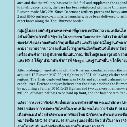
area and that the military has stockpiled fuel and supplies in the expa
to intelligence reports, the base has been reinforced with nine Chinese-
Russian-made MiG-29s. Since December, artillery pieces and heavy arm
2 and HN-5 surface-to-air missile launchers, have been delivered to arti
other bases along the Thai-Burmese border.
กลุ่มผู้ไม่ลงรอยกับรัฐบาลทหารพม่าที่ถูกเนรเทศจับตาความเคลื่อนไห
อย่างเป็นทางการคือ Myeik) ใน southern Tanessarim กล่าวว่าพบเห็นเค
ของรัสเซียและกองทัพยังกักตุนเชื้อเพลิงและสิ่งอุปกรณ์ในฐานทัพอากา
ตามรายงานจากข่าวกรองนั้นแจ้งว่าฐานทัพมีเครื่องบินขับไล่จากจีนจ
เครื่องประจำการอยู่ นับจากเดือนธันวาคม ปืนใหญ่และอาวุธหนัก รว
ละ HN-5 ได้ถูกนำมาประจำการที่ Mergui และฐานทัพอื่น ๆ ใกล้ชา
After prolonged negotiations with the Russians, conducted since the m
acquired 12 Russian MiG-29 jet fighters in 2001, following clashes with
regions. The Thais deployed American F-16s and apparently alarmed the
capabilities. Defense analysts believe that the clash prodded the Burmes
by acquiring a further 10 MiG-29 fighters and two dual-seat trainers—re
million, of which half was to be paid up front, and the balance remitted 
หลังจาการเจรจากับรัสเซียตั้งแต่กลางทศวรรศที่ 90 ทอ.พม่าจัดหา Mi
2001 หลังจากการปะทะกับไทยในภาคเหนือ ทอ.ไทยวางกำลัง F-16 และม
เตือนทอ.พม่าด้วยกำลังทางอากาศของไทย นักวิเคราะห์ทางทหารเชื่อว
พม่าจัดซื้อ MiG-29 จำนวน 10 ลำและรุ่นสองที่นั่งอีก 2 ลำในราคา 130 ล
จ่ายโดยทันทีและอีกครึ่งหนึ่งผ่อนจ่ายในช่วงเวลา 10 ปี