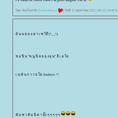
ดย: น้องโนอาห์ (
Noahdaddyboy
) วันที่: 21 พฤษภาคม 2552 เวลา:12:24:48 น.
อั น น ย อ ง ฮ า เ ซ โย๊ (^__^)
ช อ นึ น "ห นู นี ล ย อ งจุ น" อี เ อ
เ น พั น ก า ว อ โย Analayo ^^
คั ม ซ า ฮั ม นี ด า อั๊ง ๆ ๆ ๆ ๆ ๆ