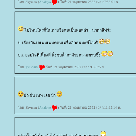
ดย: Skyman (
Analayo
) วันที่: 21 พฤษภาคม 2552 เวลา:7:55:01 น.
ไปไหนใครก็นินทาหรือฉันเป็นพอลล่า + นาตาลีฟร่ะ
ป. เรื่องกินรอเพนเพนคอนเฟริ์มอีกคนนะพี่โอเค๊
ปล. ขอบใจที่เลี้ยงพี่ นั่งซับน้ำตาด้วยความซาบซึ้ง
ดย:
จูหน่านพ
วันที่: 21 พฤษภาคม 2552 เวลา:9:39:35 น.
มั่ว ขั้น เทพ เลย ป้า
ดย: Skyman (
Analayo
) วันที่: 21 พฤษภาคม 2552 เวลา:11:35:14 น.
เข้าบล็อกน้าโยแล้วได้ความรู้และข้อมูลมากมา