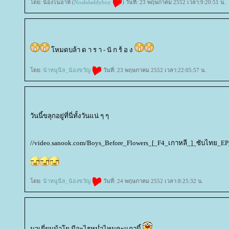
ดย: น้องโนอาห์ (
Noahdaddyboy
) วันที่: 23 พฤษภาคม 2552 เวลา:9:20:51 น.
หมดบล้า ด า ร า - นั ก ร้ อ ง
ดย:
น้าหนูนีล_น้องขวัญ
วันที่: 23 พฤษภาคม 2552 เวลา:22:05:57 น.
วันนี้ขลุกอยู่ที่นี่ทั้งวันแน่ ๆ ๆ
//video.sanook.com/Boys_Before_Flowers_[_F4_เกาหลี_]_ซับไทย_EP_
ดย:
น้าหนูนีล_น้องขวัญ
วันที่: 24 พฤษภาคม 2552 เวลา:8:25:32 น.
มาเยี่ยมน้าโย มีอะไรหม่ำไหมคะแถวนี้