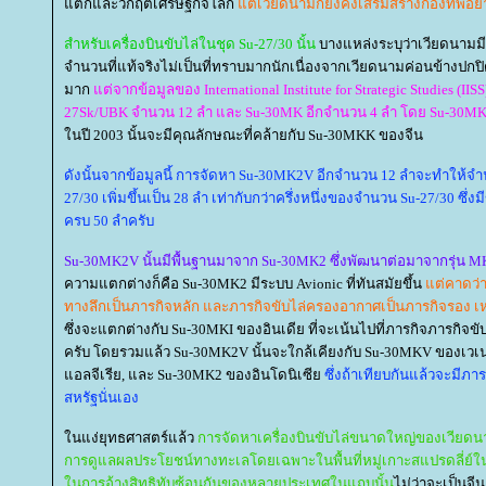
ตกและวิกฤตเศรษฐกิจโลก
ต่เวียดนามก็ยังคงเสริมสร้างกองทัพอย่า
สำหรับเครื่องบินขับไล่ในชุด Su-27/30 นั้น
บางแหล่งระบุว่าเวียดนามมี
จำนวนที่แท้จริงไม่เป็นที่ทราบมากนักเนื่องจากเวียดนามค่อนข้างป
มาก
ต่จากข้อมูลของ International Institute for Strategic Studies (IISS
27Sk/UBK จำนวน 12 ลำ และ Su-30MK อีกจำนวน 4 ลำ โดย Su-30M
นปี 2003 นั้นจะมีคุณลักษณะที่คล้ายกับ Su-30MKK ของจีน
ดังนั้นจากข้อมูลนี้ การจัดหา Su-30MK2V อีกจำนวน 12 ลำจะทำให้จำน
27/30 เพิ่มขึ้นเป็น 28 ลำ เท่ากับกว่าครึ่งหนึ่งของจำนวน Su-27/30 ซึ่
ครบ 50 ลำครับ
Su-30MK2V นั้นมีพื้นฐานมาจาก Su-30MK2 ซึ่งพัฒนาต่อมาจากรุ่น M
ความแตกต่างก็คือ Su-30MK2 มีระบบ Avionic ที่ทันสมัยขึ้น
ต่คาดว่า
ทางลึกเป็นภารกิจหลัก และภารกิจขับไล่ครองอากาศเป็นภารกิจรอง 
ซึ่งจะแตกต่างกับ Su-30MKI ของอินเดีย ที่จะเน้นไปที่ภารกิจภารกิจ
ครับ โดยรวมแล้ว Su-30MK2V นั้นจะใกล้เคียงกับ Su-30MKV ของเวเ
อลจีเรีย, และ Su-30MK2 ของอินโดนิเซี
ซึ่งถ้าเทียบกันแล้วจะมีภาร
สหรัฐนั่นเอง
นแง่ยุทธศาสตร์แล้ว
การจัดหาเครื่องบินขับไล่ขนาดใหญ่ของเวียดนาม
การดูแลผลประโยชน์ทางทะเลโดยเฉพาะในพื้นที่หมู่เกาะสแปรดลี่ย์ใน
นการอ้างสิทธิทับซ้อนกันของหลายประเทศในแถบนั้น
ไม่ว่าจะเป็นจีน