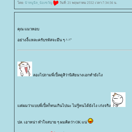
ดย:
น้าหนูนีล_น้องขวัญ
วันที่: 21 พฤษภาคม 2552 เวลา:7:34:56 น.
คุณ แมวหอบ
อย่างงี้แหละครับรหัสจะมึน ๆ ^ ^"
ลองไปถามพี่เปิ้ลดูสิว่านิสัยนางเอกทำยังไง
ต่ผมว่าแบบพี่เปิ้ลก็ทนเกินไปนะ ไม่รู้ทนได้ยังไง เก่งจริง
ปล. เอาหน่า ทำใจสบาย ๆ ผมคิดว่า OK แน่