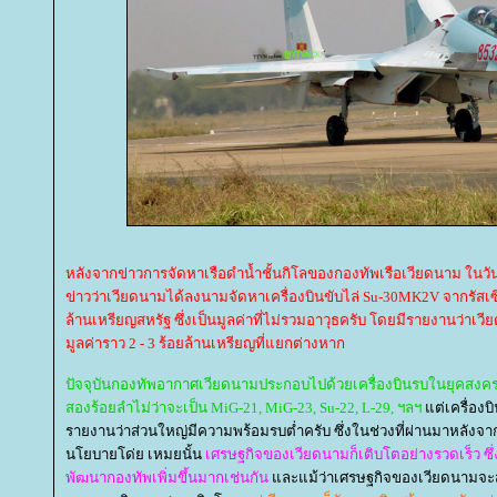
หลังจากข่าวการจัดหาเรือดำน้ำชั้นกิโลของกองทัพเรือเวียดนาม ในวันที
ข่าวว่าเวียดนามได้ลงนามจัดหาเครื่องบินขับไล่ Su-30MK2V จากรัสเซ
ล้านเหรียญสหรัฐ ซึ่งเป็นมูลค่าที่ไม่รวมอาวุธครับ โดยมีรายงานว่า
มูลค่าราว 2 - 3 ร้อยล้านเหรียญที่แยกต่างหาก
ปัจจุบันกองทัพอากาศเวียดนามประกอบไปด้วยเครื่องบินรบในยุคสง
สองร้อยลำไม่ว่าจะเป็น MiG-21, MiG-23, Su-22, L-29, ฯลฯ
ต่เครื่องบ
รายงานว่าส่วนใหญ่มีความพร้อมรบต่ำครับ ซึ่งในช่วงที่ผ่านมาหลัง
นโยบายโด่ย เหมยนั้น
เศรษฐกิจของเวียดนามก็เติบโตอย่างรวดเร็ว ซึ่
พัฒนากองทัพเพิ่มขึ้นมากเช่นกัน
ละแม้ว่าเศรษฐกิจของเวียดนามจะส