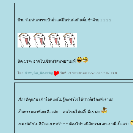
ป้ามาไม่ทันเพราะป้ามั่วแต่มึ่นวันนัดกินติ่มซำด้วย 5 5 5 5
นัด CTW อาจไปเซ็นทรัลพัทยานะพี่
ดย:
น้าหนูนีล_น้องขวัญ
วันที่: 21 พฤษภาคม 2552 เวลา:7:07:13 น.
เรื่องที่คุยกัน เข้าใจพี่แต่ไม่รู้จะทำไจได้ป่าวก็เรื่องพี่เราน่อ
เป็นธรรมดาที่จะเคืองอ่ะ ... คนไหนไม่คลิ๊กพี่เราอ่ะ
เหม่งนิสัยไม่ดีจังเลย หหว๊า ๆ ๆ ต้องไปขอนิสัยนางเอกแบบพี่เปิ้ลแร่ะ