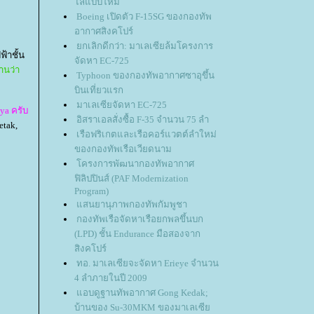
ไล่แบบใหม่
Boeing เปิดตัว F-15SG ของกองทัพ
อากาศสิงคโปร์
กเลิกดีกว่า: มาเลเซียล้มโครงการ
้าชั้น
จัดหา EC-725
านว่า
Typhoon ของกองทัพอากาศซาอุขึ้น
บินเที่ยวแรก
มาเลเซียจัดหา EC-725
ya ครับ
อิสราเอลสั่งซื้อ F-35 จำนวน 75 ลำ
etak,
เรือฟริเกตและเรือคอร์แวตต์ลำใหม่
ของกองทัพเรือเวียดนาม
ครงการพัฒนากองทัพอากาศ
ฟิลิปปินส์ (PAF Modernization
Program)
สนยานุภาพกองทัพกัมพูชา
กองทัพเรือจัดหาเรือยกพลขึ้นบก
(LPD) ชั้น Endurance มือสองจาก
สิงคโปร์
ทอ. มาเลเซียจะจัดหา Erieye จำนวน
4 ลำภายในปี 2009
อบดูฐานทัพอากาศ Gong Kedak;
บ้านของ Su-30MKM ของมาเลเซี