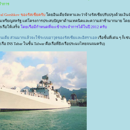
ะจำการ
iral Gorshkov ของรัสเซียครับ
ดยอินเดียจัดหาและว่าจ้างรัสเซียปรับปรุงด้วยเงิ
ล้านเหรียญสหรัฐ แต่โครงการประสบปัญหาด้านเทคนิคและความล่าช้ามากมาย โดย
งเรือให้เสร็จ
ดยเรือมีกำหนดที่จะเข้าประจำการได้ในปี 2012 ครับ
และอินเดีย ส่วนมากแล้วจะใช้ระบบอาวุธของรัสเซียและอิสราเอล
เรือชั้นที่เด่น ๆ ก็เช่
เรือ INS Tabar ในชั้น Talwar คือเรือที่ยิงเรือประมงไทยจนจมครับ)