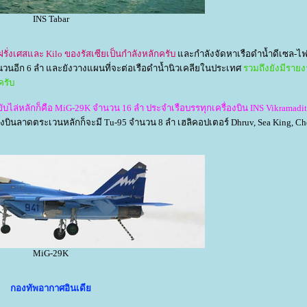
INS Tabar
ฝรั่งเศสและ Kilo ของรัสเซียเป็นกำลังหลักครับ
ละกำลังจัดหาเรือดำน้ำดีเซล-ไฟฟ
นวนอีก 6 ลำ และยังวางแผนที่จะต่อเรือดำน้ำนิวเคลียในประเทศ
รวมถึงยังมีรายง
ครับ
นขับไล่หลักก็คือ MiG-29K จำนวน 16 ลำ ประจำเรือบรรทุกเครื่องบิน INS Vikramadit
ื่องบินลาดตระเวนหลักก็จะมี Tu-95 จำนวน 8 ลำ เฮลิคอปเตอร์ Dhruv, Sea King, Ch
MiG-29K
กองทัพอากาศอินเดี