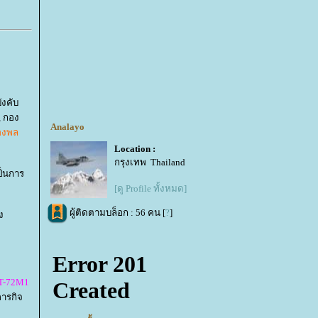
งคับ
, กอง
Analayo
องพล
Location :
กรุงเทพ Thailand
ป็นการ
[ดู Profile ทั้งหมด]
ผู้ติดตามบล็อก : 56 คน [
?
]
ง
 T-72M1
ภารกิจ