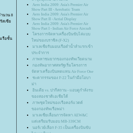
Aero India 2009: Asia's Premier Air
Show Part III - Aerobatic Team
Aero India 2009: Asia's Premier Air
นจำนวน 8
Show Part II - Aerial Display
รัสเซี
Aero India 2009: Asia's Premier Air
Show Part I - Indian Air Force Aircraft
ครงการจัดหาเครื่องบินขับไล่แบบ
นเรือชั้น
หม่ของบราซิล (F-X2)
มาเลเซียรับมอบเรือดำน้ำลำแรกเข้า
ประจำการ
ภาพหาชมยากของกองทัพเวียดนาม
กองทัพอากาศสหรัฐเริ่มโครงการ
จัดหาเครื่องบินทดแทน Air Force One
ชะตากรรมของ F-22 ในกำมือโอบา
ม่า
อินเดีย vs. ปากีสถาน - แอบดูกำลังรบ
ของสองชาติเอเชียใต้
ภาพชุดใหม่ของเรือคอร์แวตต์
ของกองทัพเรือพม่า
มาเลเซียเลื่อนการจัดหา AEW&C
ต่เตรียมรับมอบ MB-339CM
นอร์เวย์เลือก F-35 เป็นเครื่องบินขับ