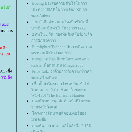
Boeing ประสบความสำเร็จในการ
นไม่กี่
ประท้วง USAF ในการเลือก KC-30
ของ Airbus
120 ลำคือจำนวนเครื่องบินขับไล่ที่
้งหมด
บราซิลจะจัดหาในโครงการ F-X2
บบอาวุธ
2 ศพใน 2 วัน: กองทัพสิงคโปร์ยกเลิก
การฝึกชั่วคราว
Eurofighter Typhoon กับภารกิจตรวจ
ินเดี
ตราน่านฟ้าใน Euro 2008
้น 129
สหรัฐอาหรับเอมิเรตส์อาจจะจัดหา
Rafale เพื่อทดแทน Mirage 2000
C) ซึ่ง
Price Talk: ว่าด้วยการวิเคราะห์ราคา
ย รวมถึง
ของเครื่องบินรบ
เชื่อมั๊ยถ้าใครบอกว่าชอบบินเข้าไป
นตาพายุ? ถ้าไม่เชื่อล่ะก็ เชิญพบ
WC-130J "The Hurricane Hunters
กองพันทหารมุสลิมทำหน้าที่ในพระ
ราชวังบังกิ้งแฮม
ครงการจัดหาเฮลิคอปเตอร์ของ
มาเลเซี
กองทัพอากาศเกาหลีใต้สั่งซื้อ F-15K
เพิ่มเติม