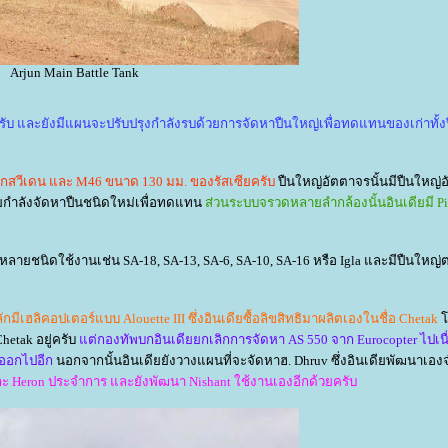
Arjun Main Battle Tank
 และยังมีแผนจะปรับปรุงกำลังรบด้วยการจัดหาปืนใหญ่เพื่อทดแทนของเก่าทั้ง
กสวีเดน และ M46 ขนาด 130 มม. ของรัสเซียครับ
ปืนใหญ่อัตตาจรนั้นมีปืนใหญ่
ียกำลังจัดหาปืนชนิดใหม่เพื่อทดแทน
ส่วนระบบจรวดหลายลำกล้องนั้นอินเดียมี Pin
ลายชนิดใช้งานเช่น SA-18, SA-13, SA-6, SA-10, SA-16 หรือ Igla และมีปืนใหญ่ต่
กมีเฮลิคอปเตอร์แบบ Alouette III ซึ่งอินเดียซื้อลิขสิทธิมาผลิตเองในชื่อ Chetak
etak อยู่ครับ
ต่กองทัพบกอินเดียยกเลิกการจัดหา AS 550 จาก Eurocopter ไปเน
าออกไปอีก
นอกจากนั้นอินเดียยังวางแผนที่จะจัดหาฮ. Dhruv ซึ่งอินเดียพัฒนาเอ
 และ Heron ประจำการ และยังพัฒนา Nishant ใช้งานเองอีกด้วยครับ