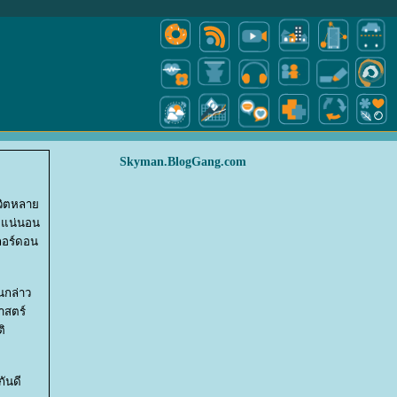
Skyman.BlogGang.com
ชีวิตหลา
น แน่นอน
กอร์ดอน
นกล่าว
าสตร์
ิ
กันดี