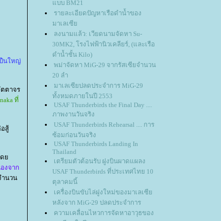
บบ BM21
รายละเอียดปัญหาเรือดำน้ำของ
มาเลเซี
ลงนามแล้ว: เวียดนามจัดหา Su-
30MK2, โรงไฟฟ้านิวเคลียร์, (และเรือ
ดำน้ำชั้น Kilo)
ปืนใหญ่
พม่าจัดหา MiG-29 จากรัสเซียจำนวน
20 ลำ
มาเลเซียปลดประจำการ MiG-29
อัตตาจร
ทั้งหมดภายในปี 2553
aka ที่
USAF Thunderbirds the Final Day ....
ภาพงานวันจริง
USAF Thunderbirds Rehearsal .... การ
อสู้
ซ้อมก่อนวันจริง
USAF Thunderbirds Landing In
Thailand
ด
เตรียมตัวต้อนรับ ฝูงบินผาดแผลง
ื่องจาก
USAF Thunderbirds ที่ประเทศไทย 10
งจำนวน
ตุลาคมนี้
เครื่องบินขับไล่ฝูงใหม่ของมาเลเซี
หลังจาก MiG-29 ปลดประจำการ
ความเคลื่อนไหวการจัดหาอาวุธของ