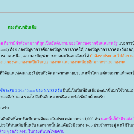
กองทัพบกอินเดี
ย ถือว่ามีกำลังพลมากที่สุดเป็นอันดับสามของโลกรองจากจีนและสหรัฐ
บ่งการบั
and) ทั้ง 6 กองบัญชาการคือกองบัญชาการภาคใต้, กองบัญชาการภาคตะวันออก
ารภาคเหนือ, และกองบัญชาการภาคตะวันตกเฉียงใต้
กำลังรบประกอบไปด้วย ก
ะ 3 กองพล, กองพลปืนใหญ่ 2 กองพล และกองพลน้อยอีกมากกว่า 30 กองพล
้งที่วิจัยและพัฒนาเองไปจนถึงจัดหาจากหลายประเทศทั่วโลก แต่ส่วนมากแล้วจะเ
ช้กระสุน 5.56x45mm ของ NATO ครับ
ปืนนี้เป็นปืนที่อินเดียพัฒนาขึ้นมาใช้งานเอ
r ของอิสราเอล รวมไปถึงปืนอีกหลายชนิดจากรัสเซียอีกด้วยครับ
ยครับ
้อลิขสิทธิ์จากรัสเซียมาผลิตเองในประเทศมากกว่า 1,000 คัน
นอกนั้นก็ยังมีรถถัง
ับปรุงให้ทันสมัยขึ้นครับ นอกจากนั้นอินเดียยังมีรถถัง T-55 ประจำการอยู่ แต่ใช้ใน
าย ๆ รถถัง M41 ในกองทัพบกไทยครับ