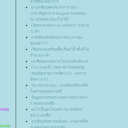
อาเซียนในปี 2551
มาเลเซียปลดประจำการ MiG-
29N+ปัญหาการ Integrate ระบบของ
Su-30MKM ยังแก้ไม่ได้!
เวียดนามจัดหา Su-30MK2V จำนวน
12 ลำ
ภาพห้องนักบินของ MiG-29 ของ
ทอ.พม่า???
เวียดนามเตรียมซื้อเรือดำน้ำชั้นกิโล
จำนวน 6 ลำ
เอเชียทุ่มงบทหาร ไม่เกรงศก.พินาศ
F-22 งานเข้า: รมต.กลาโหมสหรัฐ
เสนอปิดสายการผลิต F-22 - เร่งการ
จัดหา F-35
The AEGIS Party - รวมมิตรเรือเอจิส
นคาบสมุทรเกาหลี
ข้อมูลแรกของระบบตรวจจับ VERA-
E ของมาเลเซี
ประกอบ
อะไรเป็นอะไรบนตัว Su-30MKM
ทอ.มาเลเซี
อาเซียนกับความมั่นคง: งานแรกคือ
ะทดแทน
หาจุดมุ่งหมายร่วมกัน