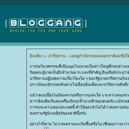
อินเดีย vs. ปากีสถาน - แอบดูกำลังรบของสองชาติเอเชียใต
การก่อวินาศกรรมที่เมืองมุมไบกลายเป็นข่าวใหญ่ที่กลบข่าวแ
ร้อยคน ผู้บาดเจ็บอีกจำนวนมาก และที่สำคัญ อินเดียยังระบุว่าผ
ปากีสถานปฏิเสธความเกี่ยวโยงใด ๆ ของรัฐบาลปากีสถานกับ
บราวน์ของอังกฤษเดินทางไปเยือนอินเดียและปากีสถานทันทีเ
ม้ว่าตอนนี้ยังไม่มีสงครามหรือการปะทะใด ๆ ระหว่างสองชาต
หาว่าอินเดียเริ่มส่งเครื่องบินรุกล้ำน่านฟ้าของตนครับ แม้ส
การรบระหว่างสองประเทศนี้ ทำให้อดกลัวไม่ได้ว่าสงครามมันจะเ
สงครามรัฐนิวเคลียร์ของชาตินี้ครับ
อย่างไรก็ตาม ไม่ว่าสงครามจะเกิดขึ้นหรือไม่ (ซึ่งผมภาวนาว่