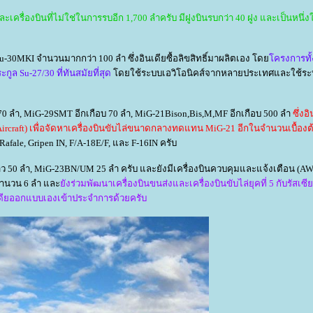
เครื่องบินที่ไม่ใช่ในการรบอีก 1,700 ลำครับ มีฝูงบินรบกว่า 40 ฝูง และเป็นหนึ่งใ
30MKI จำนวนมากกว่า 100 ลำ ซึ่งอินเดียซื้อลิขสิทธิ์มาผลิตเอง โด
ครงการทั
กูล Su-27/30 ที่ทันสมัยที่สุด
ดยใช้ระบบเอวิโอนิคส์จากหลายประเทศและใช้ระ
บ 70 ลำ, MiG-29SMT อีกเกือบ 70 ลำ, MiG-21Bison,Bis,M,MF อีกเกือบ 500 ลำ
ซึ่งอ
craft) เพื่อจัดหาเครื่องบินขับไล่ขนาดกลางทดแทน MiG-21 อีกในจำนวนเบื้องต
le, Gripen IN, F/A-18E/F, และ F-16IN ครับ
าว 50 ลำ, MiG-23BN/UM 25 ลำ ครับ และยังมีเครื่องบินควบคุมและแจ้งเตือน (AWA
จำนวน 6 ลำ และ
ังร่วมพัฒนาเครื่องบินขนส่งและเครื่องบินขับไล่ยุคที่ 5 กับรัสเซี
อินเดียออกแบบเองเข้าประจำการด้วยครับ