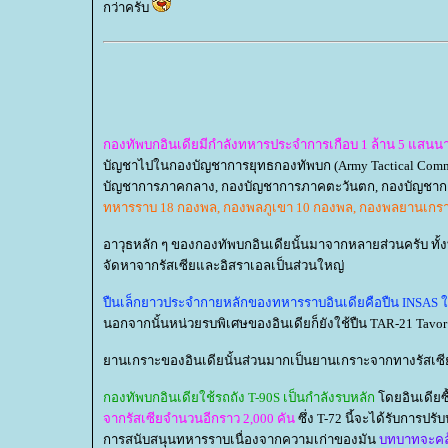
กว่าครับ
กองทัพบกอินเดียมีกำลังทหารประจำการเกือบ 1 ล้าน 5 แสนนา
บัญชาไปในกองบัญชาการยุทธกองทัพบก (Army Tactical Comm
บัญชาการภาคกลาง, กองบัญชาการภาคตะวันตก, กองบัญชาก
ทหารราบ 18 กองพล, กองพลภูเขา 10 กองพล, กองพลยานเกรา
อาวุธหลัก ๆ ของกองทัพบกอินเดียนั้นมาจากหลายส่วนครับ ทั
จัดหาจากรัสเซียและอิสราเอลเป็นส่วนใหญ่
ปืนเล็กยาวประจำกายหลักของทหารราบอินเดียคือปืน INSAS ใ
นอกจากนั้นหน่วยรบพิเศษของอินเดียก็ยังใช้ปืน TAR-21 Tavo
านเกราะของอินเดียนั้นส่วนมากเป็นยานเกราะจากทางรัสเซี
กองทัพบกอินเดียใช้รถถัง T-90S เป็นกำลังรบหลัก
ดยอินเดียซื
จากรัสเซียจำนวนอีกราว 2,000 คัน
ซึ่ง T-72 นี้จะได้รับการปร
การสนับสนุนทหารราบเนื่องจากความเก่าของมัน
บทบาทจะคล้