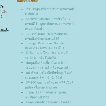
บทความทั้งหมด
ลิต
เรือบรรทุกเครื่องบินจีนกับดุลยภาพที่
กินไป
เปลี่ยนไป
มี
กรณีการปะทะของเกาหลีเหนือและ
เกาหลีใต้ - จุดเปลี่ยนของสถานการณ์
อาจมาถึงแล้ว
ิดตั้ง
Step ต่อไปของกระปะทะกันของ
เกาหลีเหนือและเกาหลีใต้
Strategic Defense and Security
Review ของสหราชอาณาจักร
อีกไม่เกิน 10 ปีพม่าจะสามารถมี
ระเบิดนิวเคลียร์ได้ครับ
ข้อมูลเพิ่มเติมเกี่ยวกับการจัดหา
ระบบจรวดหลายลำกล้องของพม่า
พม่าจัดหาเครื่องบินฝึกขั้นสูง/โจมตี
เบาแบบ K-8 จากจีนอีก 50 ลำ
OV-10C ของกองทัพอากาศฟิลิปปินส์
(อดีตเครื่องทอ.ไทย) ตก
รายละเอียดการจัดหาอาวุธของ
อาเซียนในปี 2552
กัมพูชาซ้อมยิงจรวดหลายลำกล้อง