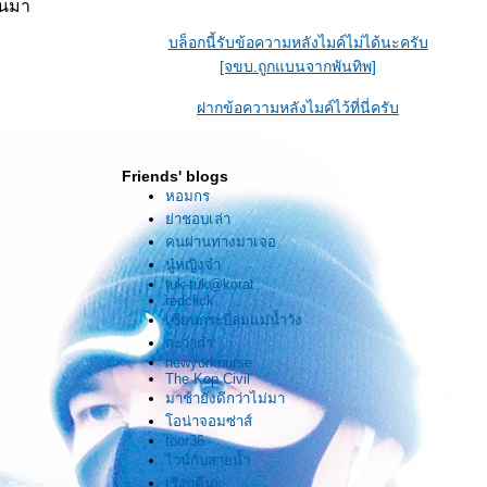
ันมา
นัยน์ตาสีสนิมเหล็ก
บล็อกนี้รับข้อความหลังไมค์ไม่ได้นะครับ
ร้อยเปลี่ยน
[จขบ.ถูกแบนจากพันทิพ]
พันแปลง
ฝากข้อความหลังไมค์ไว้ที่นี่ครับ
ไปมาไร้ร่องรอ
Friends' blogs
หอมกร
คล้ายมากรัก
่าชอบเล่า
คนผ่านทางมาเจอ
คล้ายไร้รัก"
นู๋หญิงจ๋า
tuk-tuk@korat
..........
redclick
เซียนกระบี่ลุ่มแม่น้ำวัง
ฟ้าดินกว้างใหญ่ปานนี้
กะว่าก๋า
newyorknurse
ผู้คนมากมายปานนี้
The Kop Civil
มาช้ายังดีกว่าไม่มา
อน่าจอมซ่าส์
เราสองได้รู้จักนับเป็นวาสนา
toor36
ไวน์กับสายน้ำ
นับแต่นี้ . . . .
เริงฤดีนะ