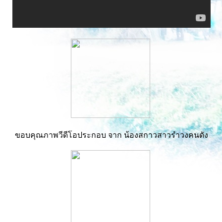
ขอบคุณภาพวีดีโอประกอบ จาก น้องสกาวสาวรำวงคนดัง