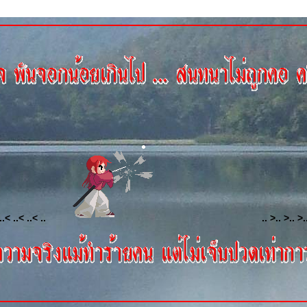
..< ..< ..< ..
.. >.. >.. >.