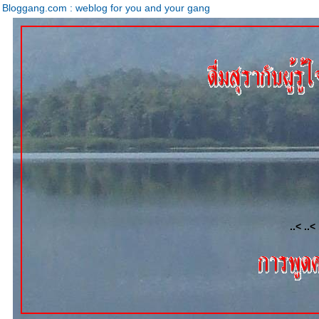
Bloggang.com : weblog for you and your gang
..< ..< 