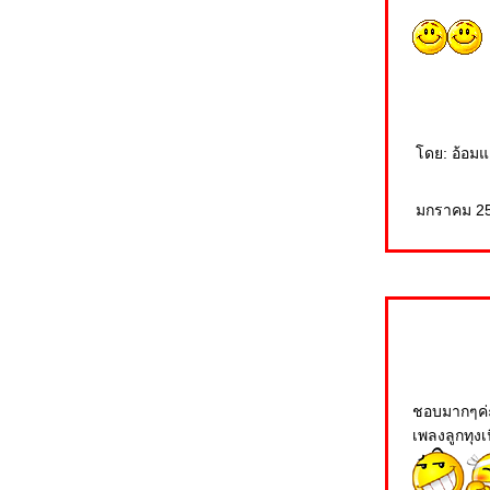
เสียความรู้สึก ศิลปิน : สายัณห์ สัญญา ....cover by
cian
ม่ของใคร ศิลปิน : พรศักดิ์ ส่องแสง ....cover by
cian
ังจำไว้ ศิลปิน : อิทธิ พลางกูร....cover by cian
สะใจหรือยัง :สายัณห์ สัญญา ... cover by cian
ช่ว่าไม่รัก ศิลปิน : วงชาย ... cover by cian
ดย: อ้อมแอ
Wind of Change - Scorpions ....cover by cian
เคยรักฉันบ้างไหม ศิลปิน : โลโซ (Loso) ....cover
by cian
มกราคม 25
เพลง : สวรรค์เป็นใจ ศิลปิน : อินทนิล ... cover by
cian
รอยสุนทรภู่ ศิลปิน : เพาเวอร์แบนด์ ... cover by
cian
I Love You - Ippudo 一風堂 c0ver by cian + ว่า
ด้วย วัคซีน โควิด-19
เพลง : ไม่เจียม ... cover by cian
Because I Love You ศิลปิน : Shakin Stevens ...
cover by cian
รู้ไหม ศิลปิน : มอร์กะจาย ... cover by cian
ชอบมากๆค่
เรือรักกระดาษ ศิลปิน : มาลีฮวนน่า ....cover by
เพลงลูกทุงเ
cian
อบฝัน ศิลปิน : เอกพจน์ วงศ์นาค ....cover by
cian