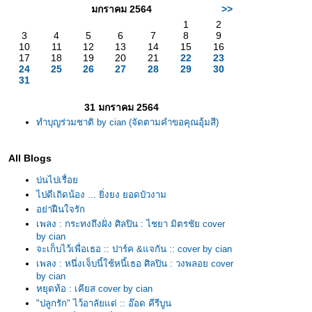
มกราคม 2564
>>
1
2
3
4
5
6
7
8
9
10
11
12
13
14
15
16
17
18
19
20
21
22
23
24
25
26
27
28
29
30
31
31 มกราคม 2564
ทำบุญร่วมชาติ by cian (จัดตามคำขอคุณอุ้มสี)
All Blogs
บ่นไปเรื่อ
ไปดีเถิดน้อง ... ยิ่งยง ยอดบัวงาม
อย่าฝืนใจรัก
เพลง : กระทงถึงฝั่ง ศิลปิน : ไชยา มิตรชัย cover
by cian
จะเก็บไว้เพื่อเธอ :: ปาร์ค &แจกัน :: cover by cian
เพลง : หนึ่งเจ็บนี้ใช้หนี้เธอ ศิลปิน : วงพลอย cover
by cian
หยุดท้อ : เคียส cover by cian
"ปลูกรัก" ไว้อาลัยแด่ :: อ๊อด คีรีบูน