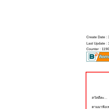
เก็บไถขึ้นลาน ศิลปิน : เกษม คมสันต์ ....cover by
cian
อดีตรักยามเย็น ศิลปิน : คีรีบูน ....cover by cian
บอกรักฝากใจ ศิลปิน : สดใส รุ่งโพธิ์ทอง ....cover
by cian
ปราสาททราย ศิลปิน : สุรสีห์ อิทธิกุล ....cover by
cian
นกเขาคู่รัก ศิลปิน : เพลงคู่ เกษม-อัมพร ....cover
Create Date :
by cian & friend
Last Update : 
กำลังใจ ศิลปิน : โฮป ....cover by cian & friend
Counter : 119
ไก่ตาฟาง ศิลปิน : ธันวา ราศีธนู ....cover by cian
สำเนียงรัก ศิลปิน : วง ดิ ออฟติค ... cover by cian
ทรมาน (อิทธิ พลางกูร) ....cover by cian
จูบเย้ยจันทร์ ศิลปิน : เพลงคู่ รวมดาว ....cover by
cian
ไร้ตัวตน ศิลปิน : เจมส์ เรืองศักดิ์ ลอยชูศักดิ์
....cover by cian
กลับมาทำไม เอกราช สุวรรณภูมิ ... cover by cian
ละครชีวิต ....cover by cian
เหนือคำสาบาน ศิลปิน : สายัณห์ สัญญา ....cover
by cian
สวัสดีคะ...
เพลง : มะนาวไม่มีน้ำ ศิลปิน : เพลงคู่ สุนารี-ยอด
รัก....cover by cian-เพื่อน
ตามมาฟังเพ