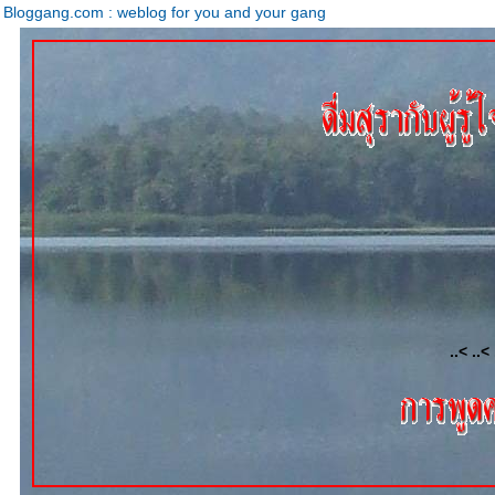
Bloggang.com : weblog for you and your gang
..< ..< 