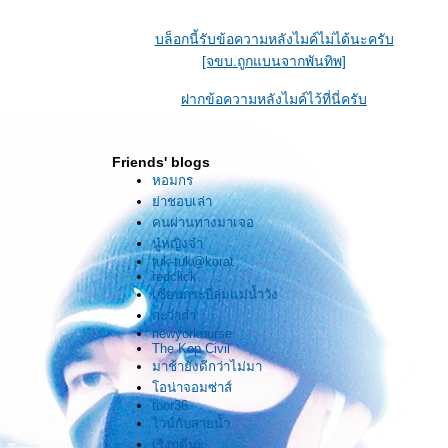
เราสองได้รู้จักนับเป็นวาสนา
บล็อกนี้รับข้อความหลังไมค์ไม่ได้นะครับ
[จขบ.ถูกแบนจากพันทิพ]
นับแต่นี้ . . . .
ฝากข้อความหลังไมค์ไว้ที่นี่ครับ
ไม่ว่าจะมีอะไรเกิดขึ้น
ก็นับว่าเพียงพอ . .
Friends' blogs
หอมกร
่าชอบเล่า
* * * * * * * * *
คนผ่านทางมาเจอ
นู๋หญิงจ๋า
tuk-tuk@korat
redclick
เซียนกระบี่ลุ่มแม่น้ำวัง
กะว่าก๋า
newyorknurse
The Kop Civil
มาช้ายังดีกว่าไม่มา
อน่าจอมซ่าส์
toor36
ไวน์กับสายน้ำ
เริงฤดีนะ