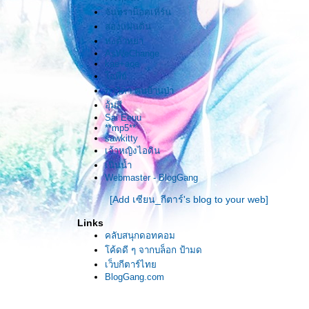
จันทราน็อคเทิร์น
สองแผ่นดิน
หงต้าหยา
AsWeChange
kae+aoe
อพีย์
ภาวิดา คนบ้านป่า
อุ้มสี
Sai Eeuu
**mp5**
sawkitty
เจ้าหญิงไอดิน
เนินน้ำ
Webmaster - BlogGang
[Add เซียน_กีตาร์'s blog to your web]
Links
คลับสนุกดอทคอม
ค้ดดี ๆ จากบล็อก ป้ามด
เว็บกีตาร์ไท
BlogGang.com