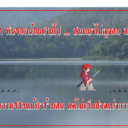
..< ..< ..< ..
.. >.. >.. >.