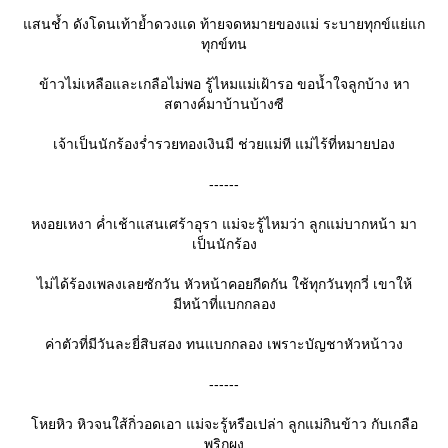
สนช้ำ ดังโดนเท้าย้ำดวงแด ท้ายจดหมายของแม่ ระบายทุกข์แย่แก
ทุกข์ทน
ข้าวไม่เหลือและเกลือไม่พอ รู้ไหมแม่เฝ้ารอ ขอน้ำใจลูกบ้าง หา
สตางค์มาบ้านบ้างซี
เจ้าเป็นนักร้องร่ำรวยทองเงินมี ช่วยแม่ที แม่ไร้ที่หมายปอง
------
หงอยเหงา ค่ำเช้าแสนเศร้าอุรา แม่จะรู้ไหมว่า ลูกแม่บากหน้า มา
เป็นนักร้อง
ไม่ได้ร้องเพลงเลยซักวัน หัวหน้าคอยกีดกัน ใช้ทุกวันทุกวี่ เขาให้
มีหน้าที่แบกกลอง
ค่าตัวที่มีวันละยี่สิบสอง ทนแบกกลอง เพราะบัญชาหัวหน้าวง
------
หยหิว หิวจนใส้กิ่วอดเอา แม่จะรู้หรือเปล่า ลูกแม่กินข้าว กับเกลือ
พริกผง