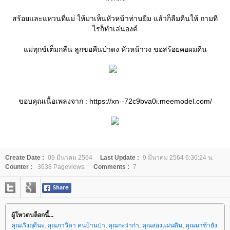
สร้อยและแหวนที่แม่ ให้มาเห็นหัวหน้าท่านยืม แล้วก็ลืมคืนให้ ถามที
ไรก็ทำเล่นองค์
ม่ทุกข์เต็มกลืน ลูกขอคืนป่าดง หัวหน้าวง ขอสร้อยคอผมคืน​
ขอบคุณเนื้อเพลงจาก : https://xn--72c9bva0i.meemodel.com/
Create Date :
09 มีนาคม 2564
Last Update :
9 มีนาคม 2564 6:30:24 น.
Counter :
3638 Pageviews.
Comments :
7
ผู้โหวตบล็อกนี้...
คุณเริงฤดีนะ
,
คุณภาวิดา คนบ้านป่า
,
คุณกะว่าก๋า
,
คุณสองแผ่นดิน
,
คุณมาช้ายัง