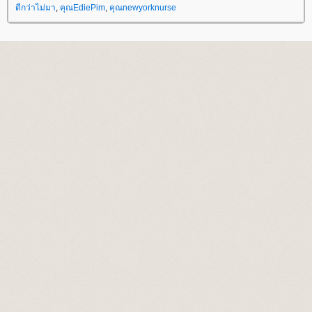
ดีกว่าไม่มา
,
คุณEdiePim
,
คุณnewyorknurse