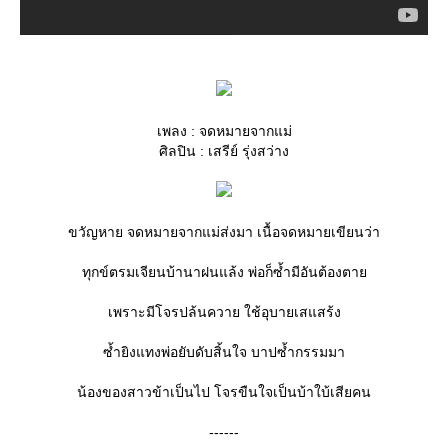
เพลง : จดหมายจากแม่
ศิลปิน : เสรีย์ รุ่งสว่าง
ขวัญหาย จดหมายจากแม่ส่งมา เนื้อจดหมายเขียนว่า
ทุกข์ตรมเจียนบ้านาฝนแล้ง พ่อก็ซ้ำมีอันต้องตา
เพราะมีโจรปล้นควาย ใช้อุบายเสแสร้ง
ซ้ำยิงแทงพ่อยับดับสิ้นใจ บาปซ้ำกรรมมา
น้องของสาวข้าเป็นไป โจรขืนใจเป็นบ้าใบ้เสียคน
------