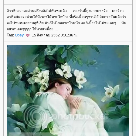
อ้าวพี่กะว่าจะอ่านครึ่งหลังไม่ทันซะแล้ว ..... สองวันนี้ยุ่งมากมายจ้ะ ... เสาร์ กะ
อาทิตย์พอจะช่วยให้มีเวลาได้หายใจบ้าง ที่จริงเพื่อนๆชวนไว้ สิบกว่าวันแล้วว่า
จะไปชมทะเลสาบสุพีเรีย มันก็ไม่ไกลจากบ้านนัก แต่ก็เบี้ยวไม่ไปซะเฉยๆ .... มัน
อยากนอนๆๆๆๆๆ ให้หายเหนื่อย ....
ดย:
Opey
15 สิงหาคม 2552 0:01:36 น.