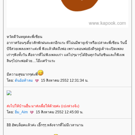
หวัดดีวันหยุดคะพี่เซียน
อากาศร้อนๆเดี๋ยวสักพักฝนจะตกอีกแระ ที่โน่นมีพายุเข้าหรือเปล่าคะพี่เซียน วันนี้
บีจีสวยเพลงเพราะค่ะพี่ ฟังแล้วคิดถึงพ่อ เพราะตอนพ่อยังดีๆอยู่เค้าจะเปิดเพลง
เก่าๆฟังทั้งวัน คือจากที่ไม่ฟังเพลงเก่า แต่ไปๆมาๆได้ยินทุกวันก้อชินและก็ฟังเพ
ลินๆไปกะพ่อด้วย....โอ๊ะเศร้าแระ
มีความสุขมากๆค่ะพี่
ดย:
ต้นอ้อท้าลม
15 สิงหาคม 2552 12:31:34 น.
ส่งไปให้บ้านอื่น มาส่งเผื่อให้ด้วยค่ะ (เปงห่วงจ้ะ)
ดย:
อิ่ม_Aim
15 สิงหาคม 2552 12:45:00 น.
อิอิ อัพบล็อคแล้วค่ะ เอิ๊กๆๆ หลังจากที่ไม่มีเวลานาน