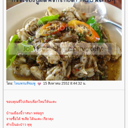
ดย:
ไหมพรมสีชมพู
15 สิงหาคม 2552 8:44:32 น.
ขอบคุณที่ไปเจิมบล๊อกใหม่ให้นะคะ
บ้านเมืองนี้วาสนา หล่อถูก
จายซื้อได้ ชเลีย ได้นะคะ เรียวคุง
ทำเป็นอ่ะป่าว หุหุ