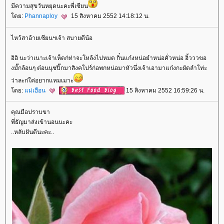
มีความสุขวันหยุดนะคะพี่เซียน
ดย:
Phannaploy
15 สิงหาคม 2552 14:18:12 น.
ไหว้สาอ้ายเซียนฯเจ้า สบายดีน้อ
อิอิ นะว่าเนาะเจ้าเห็ดก่ท่าจะโหล้งไปหมด กิ๋นแก๋งหน่อยำหน่อคั่วหน่อ ฮิ้วววขอ
งมั๊กล้อนๆ ต๋อนนุชปิ๊กมาสิงคโปร์ก่อพกหน่อมาหัวนึ่งเจ้าเอามาแก๋งกะผัดลำโท่ะ
ว่าละก่ใค่อยากแหมเมาะ
ดย:
ม่เฮือน
15 สิงหาคม 2552 16:59:26 น.
คุณมือปราบขา
พี่ธัญมาส่งเข้านอนนะคะ
..หลับฝันดีนะคะ..