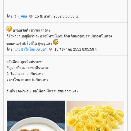
ดย:
อิ่ม_Aim
15 สิงหาคม 2552 6:55:53 น.
อรุณสวัสดิ์ เช้าวันเสาร์ค่ะ
ก็ยังทำงานอยู่อีกวันล่ะ อาจมีพรุ่งนี้แถมด้วย ก็สนุกๆกับงานมิต้องเป็นห่วง
ขอบคุณกำลังใจที่ให้ สู้ๆอยู่แล้ว
ดย:
นางฟ้าในโลกไซเบอร์
15 สิงหาคม 2552 8:05:59 น.
สวัสดีค่ะ..คุณมือปราบขา
ธัญว่างก็จะมาส่งทุกคืนนะคะ
ถ้าไม่ว่างอย่าว่ากันนะคะ
จะส่งใจมาแทนแล้วกันนะคะ
วันนี้หยุดพักผ่อน..ขอให้คุณมีความสุขมากๆนะคะ