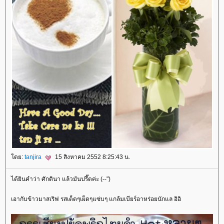
ดย:
tanjira
15 สิงหาคม 2552 8:25:43 น.
ได้ยินคำว่า ศักดินา แล้วมันปรี๊ดค่ะ (--")
เอากับข้าวมาสเริฟ รสเด็ดๆเผ็ดๆแซ่บๆ แกล้มเบียร์อาหร่อยนักแล อิอิ