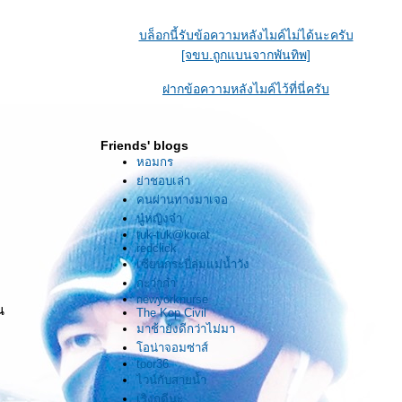
นัยน์ตาสีสนิมเหล็ก
บล็อกนี้รับข้อความหลังไมค์ไม่ได้นะครับ
ร้อยเปลี่ยน
[จขบ.ถูกแบนจากพันทิพ]
พันแปลง
ฝากข้อความหลังไมค์ไว้ที่นี่ครับ
ไปมาไร้ร่องรอ
Friends' blogs
คล้ายมากรัก
หอมกร
่าชอบเล่า
คล้ายไร้รัก"
คนผ่านทางมาเจอ
นู๋หญิงจ๋า
..........
tuk-tuk@korat
redclick
เซียนกระบี่ลุ่มแม่น้ำวัง
ฟ้าดินกว้างใหญ่ปานนี้
กะว่าก๋า
newyorknurse
ผู้คนมากมายปานนี้
น
The Kop Civil
มาช้ายังดีกว่าไม่มา
เราสองได้รู้จักนับเป็นวาสนา
อน่าจอมซ่าส์
toor36
ไวน์กับสายน้ำ
นับแต่นี้ . . . .
เริงฤดีนะ