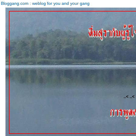
Bloggang.com : weblog for you and your gang
..< ..< 