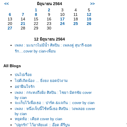
<<
มิถุนายน 2564
>>
1
2
3
4
5
6
7
8
9
10
11
12
13
14
15
16
17
18
19
20
21
22
23
24
25
26
27
28
29
30
12 มิถุนายน 2564
เพลง : มะนาวไม่มีน้ำ ศิลปิน : เพลงคู่ สุนารี-ยอด
รัก....cover by cian-เพื่อน
All Blogs
บ่นไปเรื่อ
ไปดีเถิดน้อง ... ยิ่งยง ยอดบัวงาม
อย่าฝืนใจรัก
เพลง : กระทงถึงฝั่ง ศิลปิน : ไชยา มิตรชัย cover
by cian
จะเก็บไว้เพื่อเธอ :: ปาร์ค &แจกัน :: cover by cian
เพลง : หนึ่งเจ็บนี้ใช้หนี้เธอ ศิลปิน : วงพลอย cover
by cian
หยุดท้อ : เคียส cover by cian
"ปลูกรัก" ไว้อาลัยแด่ :: อ๊อด คีรีบูน