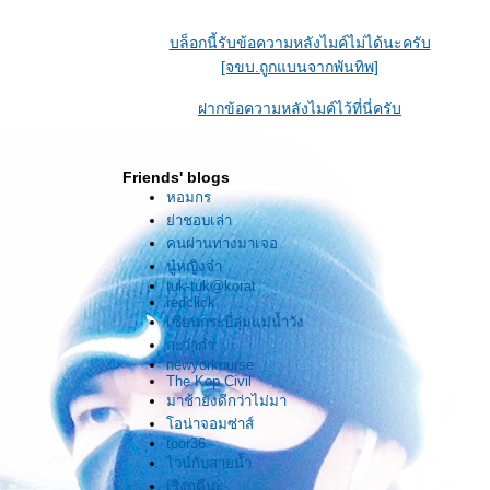
คล้ายมากรัก
บล็อกนี้รับข้อความหลังไมค์ไม่ได้นะครับ
คล้ายไร้รัก"
[จขบ.ถูกแบนจากพันทิพ]
..........
ฝากข้อความหลังไมค์ไว้ที่นี่ครับ
ฟ้าดินกว้างใหญ่ปานนี้
Friends' blogs
ผู้คนมากมายปานนี้
หอมกร
่าชอบเล่า
เราสองได้รู้จักนับเป็นวาสนา
คนผ่านทางมาเจอ
นู๋หญิงจ๋า
นับแต่นี้ . . . .
tuk-tuk@korat
redclick
เซียนกระบี่ลุ่มแม่น้ำวัง
ไม่ว่าจะมีอะไรเกิดขึ้น
กะว่าก๋า
newyorknurse
ก็นับว่าเพียงพอ . .
The Kop Civil
มาช้ายังดีกว่าไม่มา
อน่าจอมซ่าส์
* * * * * * * * *
toor36
ไวน์กับสายน้ำ
เริงฤดีนะ