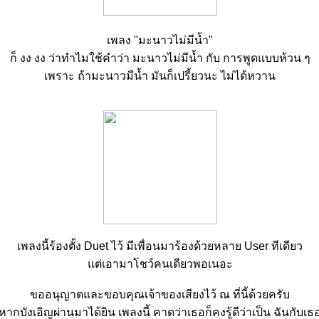
เพลง "มะนาวไม่มีน้ำ"
ก็ งง งง ว่าทำไมใช้คำว่า มะนาวไม่มีน้ำ กับ การพูดแบบห้วน ๆ
เพราะ ถ้ามะนาวมีน้ำ มันก็เปรี้ยวนะ ไม่ได้หวาน
เพลงนี้ร้องตั้ง Duet ไว้ มีเพื่อนมาร้องด้วยหลาย User ทีเดียว
ต่เอามาโชว์คนเดียวพอเนอะ
ขออนุญาตและขอบคุณเจ้าของเสียงไว้ ณ ที่นี้ด้วยครับ
หากบังเอิญผ่านมาได้ยิน เพลงนี้ คาดว่าเธอก็คงรู้ดีว่าเป็น ฉันกับเธ