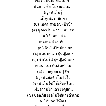
(ช) ตอบฉันก่อน ซักคำ
ฉันถามชื่อ โปรดตอบมา
(ญ) ฉันไม่รู้
เอ๊ะดู ซิอย่ายักท่า
(ช) โธ่คนสวย (ญ) บ้าบ้า
(ช) พูดจาไม่เพราะ เลยเธอ
อ โอ้โอละเน้อ
เออเอ่อ น้องเอ๋ย...
....(ญ) ฉัน ไม่ใช่น้องเธอ
(ช) แหมมาเจอ ผู้หญิงเก่ง
(ญ) ฉันไม่ใช่ ผู้หญิงนักเลง
เธอมาเบ่ง กับฉันทำไม
(ช) ถามดู อยากรู้จัก
(ญ) ฉันยิ่งชัก ไม่ไว้ใจ
(ช) ฉันไม่ใช่ ไอ้เสือที่ไหน
เพียงถามไถ่ เอาไว้คุยกัน
(ญ) ขออภัย เธอไม่ใช่นายอำเภอ
จะได้บอก ให้เธอ