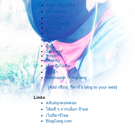
จันทราน็อคเทิร์น
สองแผ่นดิน
หงต้าหยา
AsWeChange
kae+aoe
อพีย์
ภาวิดา คนบ้านป่า
อุ้มสี
Sai Eeuu
**mp5**
sawkitty
เจ้าหญิงไอดิน
เนินน้ำ
Webmaster - BlogGang
[Add เซียน_กีตาร์'s blog to your web]
Links
คลับสนุกดอทคอม
ค้ดดี ๆ จากบล็อก ป้ามด
เว็บกีตาร์ไท
BlogGang.com