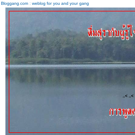
Bloggang.com : weblog for you and your gang
..< ..< 