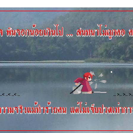
..< ..< ..< ..
.. >.. >.. >.