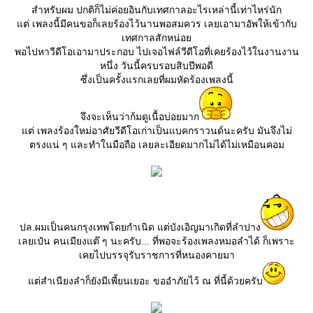
สำหรับผม ปกติก็ไม่ค่อยอินกับเทศกาลอะไรเหล่านี้เท่าไหร่นัก
ต่ เพลงนี้มีคนขอก็เลยร้องไว้นานพอสมควร เลยเอามาอัพให้เข้ากับ
เทศกาลสักหน่อ
พอไปหาวีดีโอเอามาประกอบ ไปเจอไฟล์วีดีโอที่เคยร้องไว้ในงานงาน
หนึ่ง วันนี้ครบรอบสิบปีพอดี
ซึ่งเป็นครั้งแรกเลยที่ผมหัดร้องเพลงนี้
จึงจะเห็นว่าก้มดูเนื้อบ่อยมาก
ต่ เพลงร้องใหม่อาศัยวีดีโอเก่าเป็นแบคกราวนด์นะครับ มันจึงไม่
ตรงแน่ ๆ และทำในมือถือ เลยละเอียดมากไม่ได้ไม่เหมือนคอม
ปล.ผมเป็นคนกรุงเทพโดยกำเนิด แต่บังเอิญมาเกิดที่ลำปาง
เลยเป๋น คนเมียงแต๊ ๆ นะครับ... ที่พอจะร้องเพลงหมอลำได้ ก็เพราะ
เคยไปบรรจุรับราชการที่หนองคายมา
ต่สำเนียงลำก็ยังมีเพี้ยนเยอะ ขออำภัยไว้ ณ ที่นี้ด้วยครับ