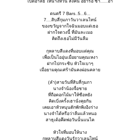
เบิ้ดอาลัย ให้นางหวน ส่งคืน อย่ารอ ซ้า......อ่า
ดนตรี 7 Bars..5...6...
7....สิบสี่กุมภาวันวาเลนไทน์
ของขวัญจากใจฉันมอบแด่เธอ
ฝากใจดวงนี้ ที่มันละเมอ
คิดถึงเธอไม่มีวันลืม
กุหลาบสีแดงที่มอบแด่คุณ
เพื่อเป็นไออุ่นเมื่อยามคุณเหงา
ฝากไปกระซิบ หัวใจเบาๆ
เมื่อยามคุณเศร้ามันคงผ่อนคลา
(ลำ)สายวันที่สิบสี่กุมภา
นางจำน้องจื่อชา
ที่ถือดอกไม้มาให้ซือหยัง
คิดเบิ่งครั้งเฮานั่งคุยกัน
เคยเอาหัวหนุนตักพักพิงอิงร่าง
นางจำได้หรือว่าลืมแล้วหนอ
สาธุเด้อคึดพ่อวันนั้นแนไค
หัวใจที่มอบให้นาง
กุหลาบสีแดงวันรักวาเลนไทน์