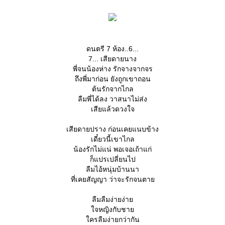
ดนตรี 7 ห้อง..6...
7... เสียดายนาง
พี่จนน้องห่าง รักจางจากจร
ถึงพี่มาก่อน ยังถูกเขาถอน
ต้นรักจากไกล
ลืมพี่ได้ลง วาสนาไม่ส่ง
เสียแล้วดวงใจ
เสียดายปราง ก่อนเคยแนบข้าง
เดี๋ยวนี้เขาไกล
น้องรักไม่แน่ พอเจอเถ้าแก่
ก็แปรเปลี่ยนไป
ลืมไอ้หนุ่มบ้านนา
ที่เคยสัญญา ว่าจะรักจนตา
ลืมลืมง่ายง่า
จหญิงกับชา
ครลืมง่ายกว่ากัน