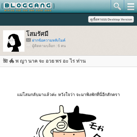
สมรัศมี
ฝากข้อความหลังไมค์
ผู้ติดตามบล็อก : 6 คน
🌺 🐲 พ ญา นาค จะ อวย พร อะ ไร ท่าน
ม่โสมกลับมาแล้วค่ะ หวังใจว่า จะมาพิงพักที่นี่อีกสักครา