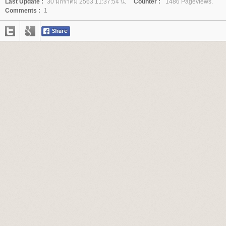
Last Update :
30 มกราคม 2563 11:37:54 น.
Counter :
1486 Pageviews.
Comments :
1