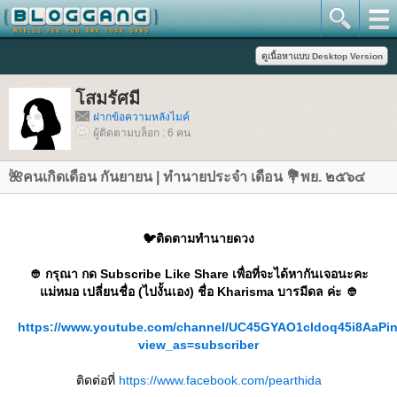
สมรัศมี
ฝากข้อความหลังไมค์
ผู้ติดตามบล็อก : 6 คน
🌺คนเกิดเดือน กันยายน | ทำนายประจำ เดือน 💐พย. ๒๕๖๔
🐦ติดตามทำนายดวง
👲 กรุณา กด Subscribe Like Share เพื่อที่จะได้หากันเจอนะคะ
ม่หมอ เปลี่ยนชื่อ (ไปงั้นเอง) ชื่อ Kharisma บารมีดล ค่ะ 👲
https://www.youtube.com/channel/UC45GYAO1cldoq45i8AaPi
view_as=subscriber
ติดต่อที่
https://www.facebook.com/pearthida​