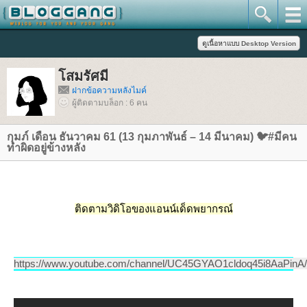
สมรัศมี
ฝากข้อความหลังไมค์
ผู้ติดตามบล็อก : 6 คน
กุมภ์ เดือน ธันวาคม 61 (13 กุมภาพันธ์ – 14 มีนาคม) 🐦#มีคน
ทำผิดอยู่ข้างหลัง
ติดตามวิดิโอของแอนน์เด็ดพยากรณ์
https://www.youtube.com/channel/UC45GYAO1cldoq45i8AaPinA/