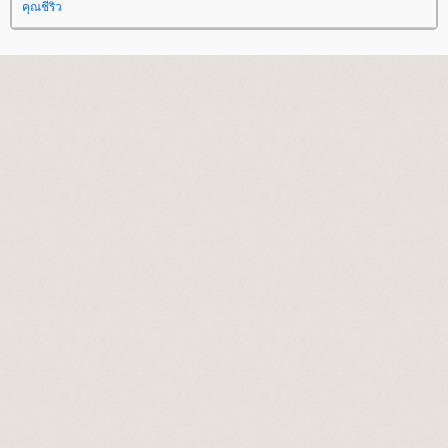
คุณชีริว