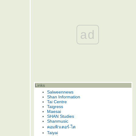
ad
Links
Salweennews
Shan Information
Tai Centre
Taigress
Maesai
SHAN Studies
Shanmusic
คอมพิวเตอร์-ไต
Taiyai