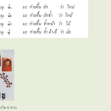
่กไต 6 ท่าน