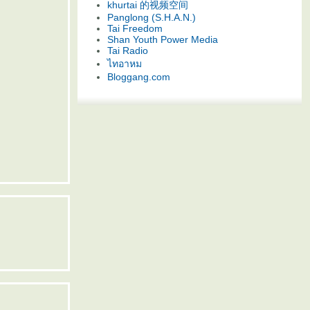
khurtai 的视频空间
Panglong (S.H.A.N.)
Tai Freedom
Shan Youth Power Media
Tai Radio
ไทอาหม
Bloggang.com