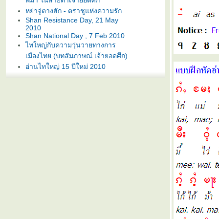
พม่า ในสายตาเจ้ายอดศึก
หย่าจู่ตางฮัก - ตราชูแห่งความรัก
Shan Resistance Day, 21 May
2010
Shan National Day , 7 Feb 2010
ไทใหญ่กับความวุ่นวายทางการ
เมืองไทย (บทสัมภาษณ์ เจ้ายอดศึก)
อ่านไทใหญ่ 15 ปีใหม่ 2010
Shan Dictionary
ระวัง อันตรายจากคนร้ายชาวไท
หญ่ ด้วยกัน
พันแสงรุ้ง - ไ ท ใ ห ญ่
ฅนเครือไท - เว็บไซต์ไทใหญ่ ภาค
ข่าวภาษาไท
เจ้ายอดศึก แห่ง SSA
ฟ้อนไต เบื้องต้น Basic Tai Dance
ถลงการณ์ RCSS
Free ! Hkun Htun Oo
อ่านไทใหญ่ 14 จ๋ามตอง Charm
Tong
อ่านไทใหญ่ 13 "NO" vote
อ่านไทใหญ่ 12 SSSNY