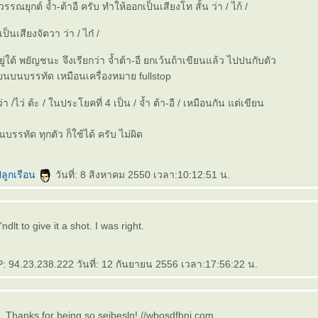
รรณยุกต์ จ้ำ-ต้าอื ครับ ทำให้ออกเป็นเสียงโท สั้น ว่า / ไก้ /
เป็นเสียงจัตวา ว่า / ไก๋ /
อยู่ใต้ พยัญชนะ จึงเรียกว่า จ้ำต้า-อื ยกเว้นถ้าเขียนแล้ว ไปปนกับตัว
ขียนบนบรรทัด เหมือนเครื่องหมาย fullstop
 /ไว่ ต้ะ / ในประโยคที่ 4 เป็น / จ้ำ ต้า-อื / เหมือนกัน แต่เขียน
รรทัด ทุกตัว ก็ใช้ได้ ครับ ไม่ผิด
ลูกเรือน
วันที่: 8 สิงหาคม 2550 เวลา:10:12:51 น.
dlt to give it a shot. I was right.
: 94.23.238.222 วันที่: 12 กันยายน 2556 เวลา:17:56:22 น.
 Thanks for being so seibesln! //wbosdfbni.com