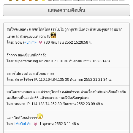
สนใจจังเลยค่ะ แต่จัดไก้ลไกล เราไปไม่ถูก ทุกวันนีแต่งหน้าแบบงูๆปลาๆ อยาก
ต่งแล้วสวยๆแบบเค้าบ้างจัง
ดย: I3ow (
<Lhim>
) 30 กันยายน 2552 15:28:58 น.
ว้าววว สองเซียนผนึกกำลัง
ดย: supertarokung IP: 202.3.71.10 30 กันยายน 2552 16:23:14 น.
อยากไปแจมด้วย แต่ไกลมากง่ะ
ดย: สภาพไร้รักฯ IP: 110.164.84.135 30 กันยายน 2552 21:21:34 น.
สนใจมากมายเลยค่ะ แต่ว่าอยู่ไกลจัง สงสัยถ้ารวมค่าเครื่องบินกับค่าเรียนด้วยกัน
คงเกือบหมื่นอ่ะค่ะ 55 แล้วจะแวะมาชมฝีมือเรื่อยๆน่ะค่ะ
ดย: ขนมกง IP: 114.128.74.252 30 กันยายน 2552 23:09:49 น.
ง ๆ ไกล๊ ไกลง่าาาา
ดย:
iMcOoLAe
1 ตุลาคม 2552 3:11:48 น.