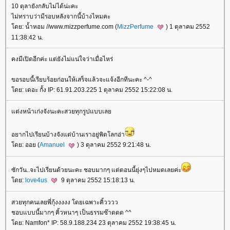
10 ตุลายังกลับไม่ได้น่ะคะ
ไม่ทราบว่ามีรอบหลังจากนี้บ้างไหมคะ
ดย: น้ำหอม //www.mizzperfume.com (
MizzPerfume
) 1 ตุลาคม 2552
11:38:42 น.
คงมีเปิดอีกค่ะ แต่ยังไม่แน่ใจว่าเมื่อไหร่
ขอรอบนี้เรียบร้อยก่อนให้เสร็จแล้วจะแจ้งอีกทีนะคะ ^-^
ดย: เดอะ กั้ง IP: 61.91.203.225 1 ตุลาคม 2552 15:22:08 น.
ต่งหน้าเก่งจังนะคะสวยทุกรูปแบบเล
อยากไปเรียนบ้างจังแต่บ้านเราอยู่พิดโลกอ่า
ดย: ออย (
Amanuel
) 3 ตุลาคม 2552 9:21:48 น.
ซักวัน..จะไปเรียนด้วยนะคะ ชอบมากๆ แต่ตอนนี้ยุ่งๆไปหมดเลยค่ะ
ดย:
love4us
9 ตุลาคม 2552 15:18:13 น.
สวยทุกคนเลยพี่กุ้งงงงง โดยเฉพาะคิ้วววว
ชอบแบบนี้มากๆ คิ้วหนาๆ เป็นธรรมซ๊าดดด ^^
ดย: Namfon* IP: 58.9.188.234 23 ตุลาคม 2552 19:38:45 น.