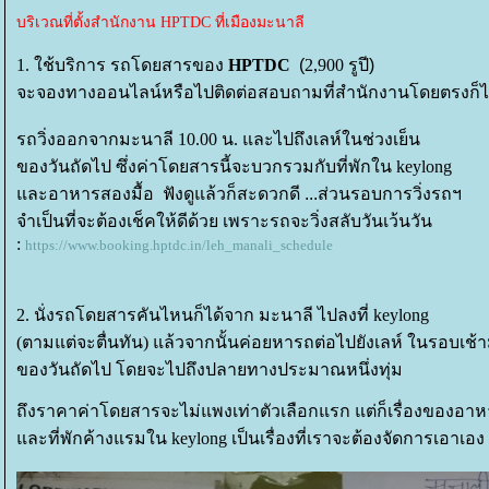
บริเวณที่ตั้งสำนักงาน HPTDC ที่เมืองมะนาลี
1.
ช้บริการ รถโดยสารของ
HPTDC
(
2,900
รูปี)
จะจองทางออนไลน์หรือไปติดต่อสอบถามที่สำนักงานโดยตรงก็ไ
รถวิ่งออกจากมะนาลี
10.00
น
. และไปถึงเลห์ในช่วงเย็น
ของวันถัดไป
ซึ่งค่าโดยสารนี้จะบวกรวมกับที่พักใน
keylong
ละอาหารสองมื้อ ฟังดูแล้วก็สะดวกดี ...
ส่วนรอบการวิ่งรถฯ
จำเป็นที่จะต้องเช็คให้ดีด้ว
เพราะรถจะวิ่งสลับวันเว้นวัน
:
https://www.booking.hptdc.in/leh_manali_schedule
2.
นั่งรถโดยสารคันไหนก็ได้จาก มะนาลี ไปลงที่
keylong
(
ตามแต่จะตื่นทัน
)
ล้วจากนั้นค่อยหารถต่อไปยังเลห์
นรอบเช้า
ของวันถัดไป โดยจะไปถึงปลายทางประมาณหนึ่งทุ่ม
ถึงราคาค่าโดยสารจะไม่แพงเท่าตัวเลือกแรก แต่ก็เรื่องของอา
ละที่พักค้างแรมใน
keylong
เป็นเรื่องที่เราจะต้องจัดการเอาเอง