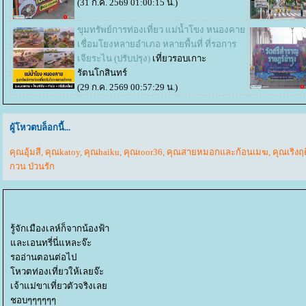
(31 ก.ค. 2569 01:00:15 น.)
ขุมทรัพย์การท่องเที่ยว แม่น้ำโขง หนองคา
เชื่อมโยงหลายอำเภอ หลายพื้นที่ ที่รอการ
เจียระไน (ปรับปรุง)
เที่ยวรอบเกาะ
รัตนโกสินทร์
(29 ก.ค. 2569 00:57:29 น.)
ผู้โหวตบล็อกนี้...
คุณอุ้มสี
,
คุณkatoy
,
คุณhaiku
,
คุณtoor36
,
คุณสายหมอกและก้อนเมฆ
,
คุณเริงฤ
กวน ป่วนรัก
รู้จักเมืองเลห์ก็จากน้องฟ้า
ละเอนทรี่นี่แหละจ๊ะ
รออ่านตอนต่อไป
หวตท่องเที่ยวให้เลยจ๊ะ
เจ้าแม่ขาเที่ยวตัวจริงเล
ชอบๆๆๆๆๆๆ