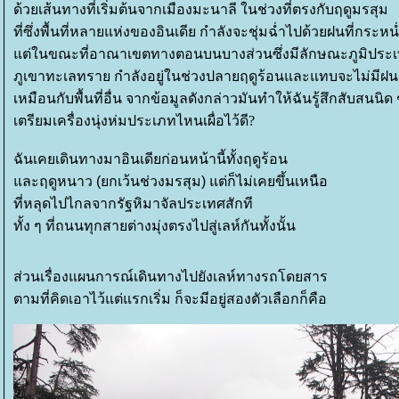
ด้วยเส้นทางที่เริ่มต้นจากเมืองมะนาลี ในช่วงที่ตรงกับฤดูมรสุม
ที่ซึ่งพื้นที่หลายแห่งของอินเดีย กำลังจะชุ่มฉ่ำไปด้วยฝนที่กระ
ต่ในขณะที่อาณาเขตทางตอนบนบางส่วนซึ่งมีลักษณะภูมิปร
ภูเขาทะเลทราย กำลังอยู่ในช่วงปลายฤดูร้อนและแทบจะไม่มี
เหมือนกับพื้นที่อื่น จากข้อมูลดังกล่าวมันทำให้ฉันรู้สึกสับสนนิด
เตรียมเครื่องนุ่งห่มประเภทไหนเผื่อไว้ดี
?
ฉันเคยเดินทางมาอินเดียก่อนหน้านี้ทั้งฤดูร้อน
ละฤดูหนาว (ยกเว้นช่วงมรสุม) แต่ก็ไม่เคยขึ้นเหนือ
ที่หลุดไปไกลจากรัฐหิมาจัลประเทศสักที
ทั้ง ๆ ที่ถนนทุกสายต่างมุ่งตรงไปสู่เลห์กันทั้งนั้น
ส่วนเรื่องแผนการณ์เดินทางไปยังเลห์ทางรถโดยสาร
ตามที่คิดเอาไว้แต่แรกเริ่ม ก็จะมีอยู่สองตัวเลือกก็คือ