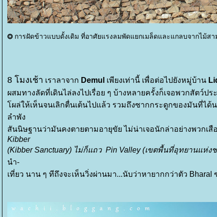
⭗
การฝัดข้าวแบบดั้งเดิม ที่อาศัยแรงลมพัดแยกเมล็ดและแกลบจากไม้สา
8 โมงเช้า
เราลาจาก
Demul
เพียงเท่านี้ เพื่อต่อไปยังหมู่บ้าน
Li
ผสมทางลัดที่เดินไล่ลงไปเรื่อย ๆ บ้าง
หลายครั้งก็เจอพวกสัตว์ประ
ผล่ให้เห็นจนเลิกตื่นเต้นไปแล้ว รวมถึงซากกระดูกของมันที่ได้
ลำพัง
สันนิษฐานว่ามันคงตายตามอายุขัย ไม่น่าเจอนักล่าอย่างพวกเสื
Kibber
(Kibber Sanctuary) ไม่ก็แถว Pin Valley (เขตพื้นที่อุทยานแห่ง
นำ-
เที่ยว นาน ๆ ทีถึงจะเห็นวิ่งผ่านมา...นับว่าหายากกว่าตัว Bharal 