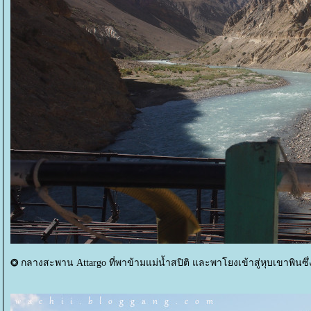
⭗
กลางสะพาน Attargo ที่พาข้ามแม่น้ำสปิติ และพาโยงเข้าสู่หุบเขาพินซึ่งต