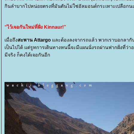
กินลำบากไปหน่อยตรงที่มันดันไม่ใช่อัลมอนด์กระเทาะเปลือกน
“ไว้เจอกันใหม่ที่ฝั่ง Kinnaur!”
เมื่อถึง
สะพาน Attargo
ละต้องลงจากรถแล้ว พวกเราบอกลากันอย่
เป็นไปได้ แต่รูทการเดินทางหนนี้จะมีแผนนั่งรถผ่านฟากฝั่งที่ว่าอ
มีจริง ก็คงได้เจอกันอีก