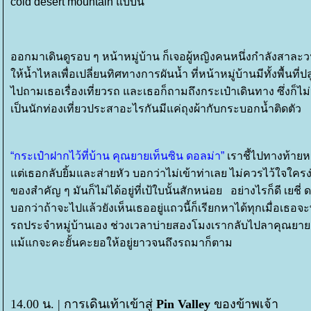
cold desert mountain แบบนี้
ออกมาเดินดูรอบ ๆ หน้าหมู่บ้าน ก็เจอผู้หญิงคนหนึ่งกำลังสาละว
ห้น้ำไหลเพื่อเปลี่ยนทิศทางการผันน้ำ ที่หน้าหมู่บ้านมีทั้งพื้น
ไปถามเธอเรื่องเที่ยวรถ และเธอก็ถามถึงกระเป๋าเดินทาง ซึ่งก็ไม
เป็นนักท่องเที่ยวประสาอะไรกันมีแค่ถุงผ้ากับกระบอกน้ำติดตัว
“กระเป๋าฝากไว้ที่บ้าน คุณยายเท็นซิน ดอลม่า”
เราชี้ไปทางท้ายหมู่
ต่เธอกลับยิ้มและส่ายหัว บอกว่าไม่เข้าท่าเลย ไม่ควรไว้ใจใครง่า
ของสำคัญ ๆ มันก็ไม่ได้อยู่ที่เป้ใบนั้นสักหน่อย อย่างไรก็ดี เยชี
บอกว่าถ้าจะไปแล้วยังเห็นเธออยู่แถวนี้ก็เรียกหาได้ทุกเมื่อเธอ
รถประจำหมู่บ้านเอง ช่วงเวลาบ่ายสองโมงเรากลับไปลาคุณยา
ม้แกจะคะยั้นคะยอให้อยู่ยาวจนถึงรถมาก็ตาม
14.00 น. |
การเดินเท้าเข้าสู่
Pin Valley
ของข้าพเจ้า