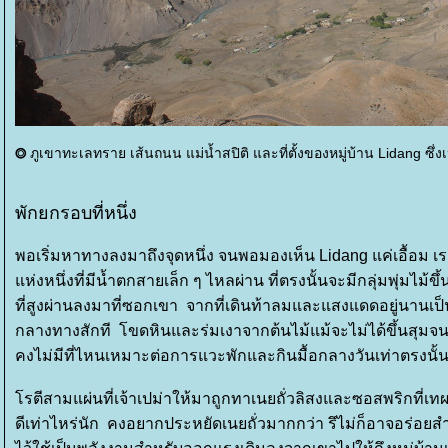
ภูเขาทะเลทราย เส้นถนน แม่น้ำสปิติ และที่ตั้งของหมู่บ้าน Lidang ซึ่
⭗
พักยกรอบที่หนึ่ง
พอเริ่มหาทางลงมาถึงจุดหนึ่ง จนพอมองเห็น Lidang แค่เอื้อม 
ห่งหนึ่งที่มีน้ำตกสายเล็ก ๆ ไหลผ่าน ที่ตรงนั้นจะมีกลุ่มพุ่มไม้ข
ที่สูงผ่านลงมาที่ซอกเขา จากที่เดินท้าลมและแสงแดดอยู่นานเป็น
กลางทางสักที โขดหินและร่มเงาจากต้นไม้แม้จะไม่ได้ขึ้นสุมจน
คงไม่มีที่ไหนเหมาะต่อการแวะพักและกินมื้อกลางวันเท่าตรงนั้
รตีสามแผ่นที่เจ้าเปม่าให้มาถูกทาเนยถั่วลิสงและซอสพริกที่เท
ดีเท่าไหร่นัก คงอยากประหยัดเนยถั่วมากกว่า รึไม่ก็อาจอร่อยสำ