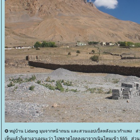
หมู่บ้าน Lidang มุมจากหน้าถนน และสวนแอปเปิ้ลหลังแนวกำแพง ส่วนเนิ
⭗
เห็นแล้วก็เดาเอาเองนะว่า ไปพลาดไถลลงมาจากเนินไหนเข้า 555 ส่วนจ