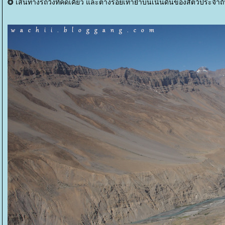
เส้นทางรถวิ่งที่คดเคี้ยว และต่างรอยเท้าย่ำบนเนินดินของสัตว์ประจำถิ
⭗