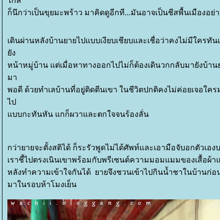
ไกล
ก็นึกว่าเป็นขุยมะพร้าว มาคิดดูอีกที...มันอาจเป็นชีสพื้นเมืองอย่
เดินผ่านหลังบ้านยายไปแบบเงียบเชียบและเชื่อว่าคงไม่มีใครทัน
ัง
หน้า
หมู่บ้าน แต่เมื่อหาทางออกไปไม่ก็ต้องเดินวกกลับมายังบ้า
มา
พอดี ด้วยทำเลบ้านที่อยู่ติดตีนเขา ในชีวิตปกติคงไม่ค่อยเจอใครม
ไป
บบกะทันหัน แกก็ผวาและตกใจจนร้องลั่น
กว่ายายจะตั้งสติได้ ก็ระรัวพูดไม่ได้ศัพท์และเอามือจับอกตัวเ
เราชี้ไปตรงเนินเขาพร้อมกับพรีเซนต์ความมอมแมมของเสื้อผ้าแล
หลังทำความเข้าใจกันได้
ายจึงชวนเข้าไปกินน้ำชาในบ้านก่อน 
มาในรอบห้าโมงเย็น