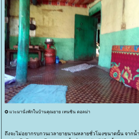
วะมานั่งพัก
⭗
นบ้านคุณยาย เทนซิน ดอลม่า
ถึงจะไม่อยากรบกวนเวลายายนานหลายชั่วโมงขนาดนั้น จากน้ำชา