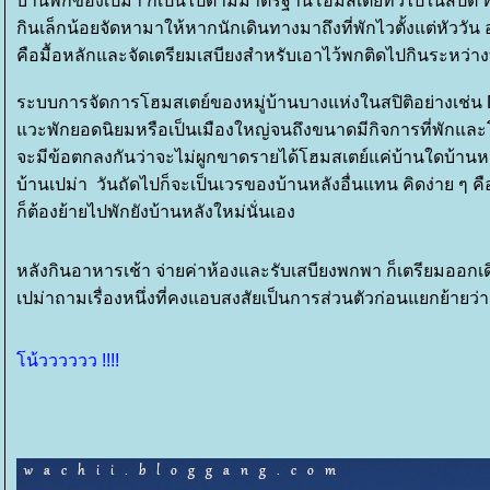
บ้านพักของเปม่า ก็เป็นไปตามมาตรฐานโฮมสเตย์ทั่วไปในสปิติ ท
กินเล็กน้อยจัดหามาให้หากนักเดินทางมาถึงที่พักไวตั้งแต่หัววัน
คือมื้อหลักและจัดเตรียมเสบียงสำหรับเอาไว้พกติดไปกินระหว่
ระบบการจัดการโฮมสเตย์ของหมู่บ้านบางแห่งในสปิติอย่างเช่น De
วะพักยอดนิยมหรือเป็นเมืองใหญ่จนถึงขนาดมีกิจการที่พักและ
จะมีข้อตกลงกันว่าจะไม่ผูกขาดรายได้โฮมสเตย์แค่บ้านใดบ้านหนึ
บ้านเปม่า วันถัดไปก็จะเป็นเวรของบ้านหลังอื่นแทน คิดง่าย ๆ 
ก็ต้องย้ายไปพักยังบ้านหลังใหม่นั่นเอง
หลังกินอาหารเช้า จ่ายค่าห้องและรับเสบียงพกพา ก็เตรียมออกเด
เปม่าถามเรื่องหนึ่งที่คงแอบสงสัยเป็นการส่วนตัวก่อนแยกย้ายว่า
น้วววววว !!!!