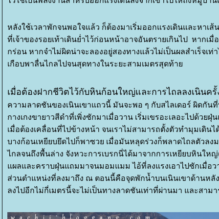
ไว้ใช้เป็นพลังงานสำหรับออกแรงเดินลงจากเขาไปให้ถึงหมู่บ้า
หลังใช้เวลาพักจนพอใจแล้ว ก็ต้องมาเริ่มออกแรงเดินและหาเส้
ที่เจ้าของรอยเท้าเดินย่ำไว้ก่อนหน้าอาจอันตรายเกินไป หากเมื
กร่อน หากจำไม่ผิดน่าจะลองอยู่สองทางแล้วไม่เป็นผลสำเร็จเท่า
เกือบพาลื่นไกลไปจนสุดทางในระยะสามเมตรสุดท้า
เมื่อต้องฝากชีวิตไว้กับหินก้อนใหญ่และการไถลลงเนินครั้
ความลาดชันของเนินเขาแถวนี้ มันจะพอ ๆ กับสไลเดอร์ ผิดกันที
กางเกงขายาวสีดำที่เพิ่งซักมาเมื่อวาน เริ่มเขรอะเลอะไปด้วยฝุ
เมื่อต้องเคลื่อนที่ไปข้างหน้า จนเราไม่สามารถตั้งตัวทำมุมเดินได้
บางก้อนเหยียบยึดไปก็พาซวย เมื่อมันหลุดร่วงก็พลาดไถลตัวลงมาไ
ไกลจนถึงพื้นล่าง จังหวะการเบรกนี่ได้มาจากการเหยียบหินใหญ่(อี
ผลและคราบฝุ่นแถมมาจนมอมแมม ไอ้ที่ลงแรงเอาไปซักเมื่อวานน
ส่วนตำแหน่งที่ลงมาถึง ณ ตอนนี้คือจุดพักน้ำบนเนินเขาด้านหลังหมู
ลงไปอีกไม่กี่เมตรนี้จะไม่เป็นทางลาดชันเท่าที่ผ่านมา และสาม