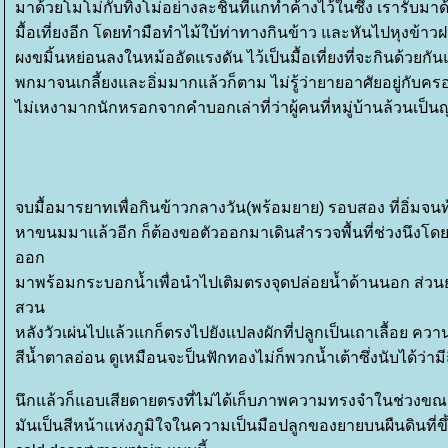
มาด้วยโมโม่กับทิงโม่อย่างละชิ้นที่แกทำค้างไว้ในซึ้ง เรารับม
มื้อเที่ยงอีก โดยทำมือทำไม้ใบ้ท่าทางกินข้าว และหันไปหุงข้า
ผงขมิ้นหย่อนลงในหม้ออัดแรงดัน
ไว้เป็นมื้อเที่ยงที่จะกินด้วย
พกมาจนเกลี้ยงและอิ่มมากแล้วก็ตาม ไม่รู้ว่ายายอาศัยอยู่กับค
ไม่
เหงามากนักหรอกจากคำบอกเล่าที่ว่าผู้คนที่หมู่บ้านล้วนเป็
จบมื้อมารยาทเพื่อกินข้าวกลางวัน(พร้อมยาย) รอบสอง ที่อิ่มจ
หาขนมมาแล้วอีก ก็ต้องขอตัวออกมาเดินสำรวจพื้นที่ช่วงนึงโดยฝา
ออก
มาพร้อมกระบอกน้ำเพื่อนำไปเติมตรงจุดปล่อยน้ำด้านนอก ส่วนยา
สวน
หลังวัวเผ่นไปแล้วแกก็ตรงไปยังแปลงผักที่ปลูกเป็นเถาเลื้อย ค
สีน้ำตาลอ่อน ดูเหมือนจะป็นฟักทองไม่ก็พวกน้ำเต้าซึ่งนับได้ว่ามี
นึกแล้วก็แอบเสียดายตรงที่ไม่ได้เก็บภาพความทรงจำในช่วงขณ
มันเป็นสีหน้าแห่งภูมิใจในความเป็นมือปลูกของยายบนผืนดินที่ขึ้น