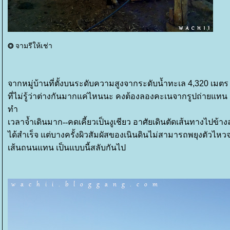
⭗
จามรีให้เช่า
จากหมู่บ้านที่ตั้งบนระดับความสูงจากระดับน้ำทะเล 4,320 เมต
ที่ไม่รู้ว่าต่างกันมากแค่ไหนนะ คงต้องลองคะเนจากรูปถ่ายแทน
ทำ
เวลาจ้ำเดินมาก--คดเคี้ยวเป็นงูเชียว อาศัยเดินตัดเส้นทางไปข้างล
ได้สำเร็จ แต่บางครั้งผิวสัมผัสของเนินดินไม่สามารถพยุงตัวไหว
เส้นถนนแทน เป็นแบบนี้สลับกันไป