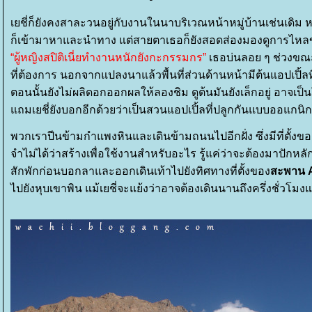
เยชี่ก็ยังคงสาละวนอยู่กับงานในนาบริเวณหน้าหมู่บ้านเช่นเดิม
ก็เข้ามาหาและนำทาง แต่สายตาเธอก็ยังสอดส่องมองดูการไหลข
“ผู้หญิงสปิติเนี่ยทำงานหนักยังกะกรรมกร”
เธอบ่นลอย ๆ ช่วงขณะ
ที่ต้องการ นอกจากแปลงนาแล้วพื้นที่ส่วนด้านหน้ามีต้นแอปเปิ้ล
ตอนนั้นยังไม่ผลิดอกออกผลให้ลองชิม ดูต้นมันยังเล็กอยู่ อาจเป
ถมเยชี่ยังบอกอีกด้วยว่าเป็นสวนแอปเปิ้ลที่ปลูกกันแบบออแกน
พวกเราปีนข้ามกำแพงหินและเดินข้ามถนนไปอีกฝั่ง ซึ่งมีที่ตั้งของ
จำไม่ได้ว่าสร้างเพื่อใช้งานสำหรับอะไร รู้แค่ว่าจะต้องมาปักหล
สักพักก่อนบอกลาและออกเดินเท้าไปยังทิศทางที่ตั้งของ
สะพาน A
ไปยังหุบเขาพิน แม้เยชี่จะแย้งว่าอาจต้องเดินนานถึงครึ่งชั่วโม