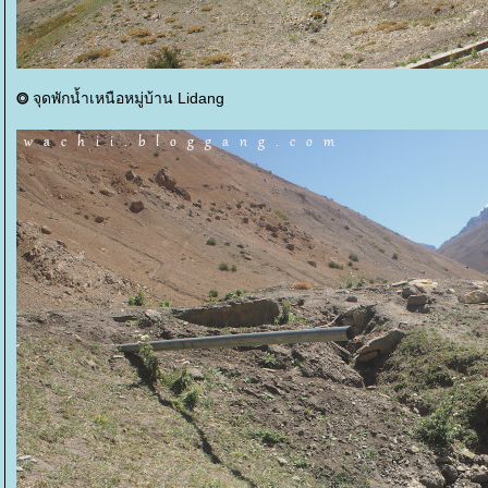
จุดพักน้ำเหนือหมู่บ้าน Lidang
⭗