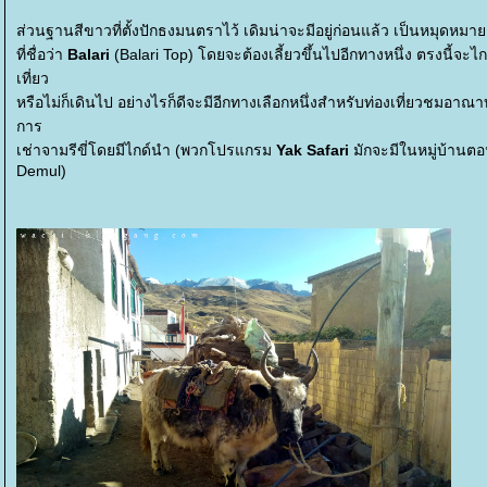
ส่วนฐานสีขาวที่ตั้งปักธงมนตราไว้ เดิมน่าจะมีอยู่ก่อนแล้ว เป็นหมุดห
ที่ชื่อว่า
Balari
(Balari Top) โดยจะต้องเลี้ยวขึ้นไปอีกทางหนึ่ง ตรงนี้จ
เที่ยว
หรือไม่ก็เดินไป อย่างไรก็ดีจะมีอีกทางเลือกหนึ่งสำหรับท่องเที่ยวชมอา
การ
เช่าจามรีขี่โดยมีไกด์นำ (พวกโปรแกรม
Yak Safari
มักจะมีในหมู่บ้านต
Demul)