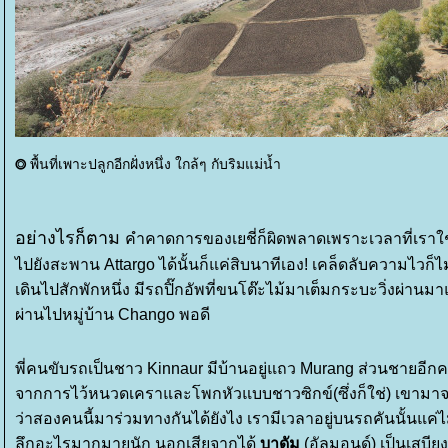
พื้นที่เพาะปลูกอีกฝั่งหนึ่ง ใกล้ๆ กับริมแม่น้ำ
⭗
อย่างไรก็ตาม
คำคาดการของเยชี่ก็ผิดพลาดเพราะเวลาที่เราใ
ไปยังสะพาน Attargo ได้นั้นก็แค่สิบนาทีเอง! เคล็ดลับความไว
เดินไปสักพักหนึ่ง มีรถปิ๊กอัพที่ขนโต๊ะไม้มาเต็มกระบะวิ่งผ่า
ผ่านไปหมู่บ้าน Chango พอดี
พี่คนขับรถเป็นชาว Kinnaur มีบ้านอยู่แถว Murang ส่วนชายอีกคนท
จากการไว้หนวดเคราและโพกหัวแบบชาวซิกข์(ซึ่งก็ใช่) เขามาจาก
ว่าสองคนนี้มาร่วมทางกันได้ยังไง เรามีเวลาอยู่บนรถคันนั้นแค่ไม
ลึกอะไรมากมายนัก นอกเสียจากได้
บาดัม
(อัลมอนด์) เป็นเสบีย