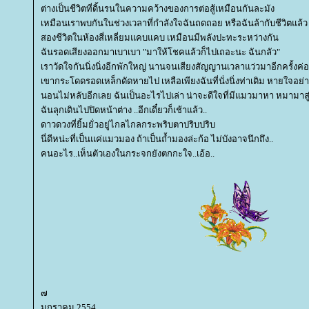
ต่างเป็นชีวิตที่ดิ้นรนในความคว้างของการต่อสู้เหมือนกันละมัง
เหมือนเราพบกันในช่วงเวลาที่กำลังใจฉันถดถอย หรือฉันล้ากับชีวิตแล้ว
สองชีวิตในห้องสี่เหลี่ยมแคบแคบ เหมือนมีพลังปะทะระหว่างกัน
ฉันรอดเสียงออกมาเบาเบา "มาให้โชคแล้วก็ไปเถอะนะ ฉันกลัว"
เราวัดใจกันนิ่งนิ่งอีกพักใหญ่ นานจนเสียงสัญญานเวลาแว่วมาอีกครั้งค่
เขากระโดดรอดเหล็กดัดหายไป เหลือเพียงฉันที่นั่งนิ่งท่าเดิม หายใจอย
นอนไม่หลับอีกเลย ฉันเป็นอะไรไปเล่า น่าจะดีใจที่มีแมวมาหา หมามาสู
ฉันลุกเดินไปปิดหน้าต่าง ..อีกเดี๋ยวก็เช้าแล้ว..
ดาวดวงที่ยิ้มยั่วอยู่ไกลไกลกระพริบตาปริบปริบ
นี่ดีหน่ะที่เป็นแค่แมวมอง ถ้าเป็นถ้ำมองล่ะก้อ ไม่บังอาจนึกถึง..
คนอะไร..เห็นตัวเองในกระจกยังตกกะใจ..เอ้อ..
๗
มกราคม 2554