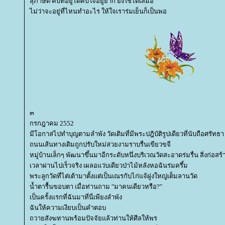
สุภาษิต คับที่อยู่ได้คับใจอยู่ยาก ยังใช้ได้เสมอ
ไม่ว่าจะอยู่ที่ไหนทำอะไร ให้ใจเราร่มเย็นก็เป็นพอ
๓
กรกฎาคม 2552
มีโอกาสไปทำบุญตามลำพัง วัดเดิมที่มีพระปฎิบัติรูปเดียวที่นับถือศรัทธา
ถนนเส้นทางเดิมถูกปรับใหม่สวยงามราบรื่นเขียวขจี
หมู่บ้านเล็กๆ พัฒนาขึ้นมาอีกระดับหนึ่งบริเวณวัดสะอาดร่มรื่น สิ่งก่อสร
เวลาผ่านไปเร็วจริง เผลอแว่บเดียวป่าไม้หลังหอฉันร่มครึ้ม
พระลูกวัดที่ไต่เต้ามาตั้งแต่เป็นเณรกับไก่แจ้ฝูงใหญ่เต็มลานวัด
น้ำตารื้นขอบตา เมื่อท่านถาม "มาคนเดียวหรือ?"
เป็นครั้งแรกที่ฉันมาที่นี่เพียงลำพัง
ฉันให้ความเงียบเป็นคำตอบ
ถวายสังฆทานพร้อมปัจจัยแล้วท่านให้ศีลให้พร