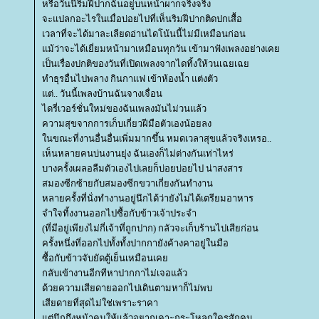
หรือวันนี้ริมฝีปากฉันอยู่บนหน้าผากจริงจริง
จะแปลกอะไรในเมื่อบ่อยไปที่เห็นริมฝีปากติดปกเสื้อ
เวลาที่จะได้มาละเลียดอ่านไดโน้นนี้ไม่มีเหมือนก่อน
ม้ว่าจะได้เยี่ยมหน้ามาเหมือนทุกวัน เข้ามาฟังเพลงอย่างเค
เป็นเรื่องปกติของวันที่เปิดเพลงจากไดทิ้งให้วนเฉยเฉ
ทำธุรอื่นไปพลาง กินกาแฟ เข้าห้องน้ำ แต่งตัว
ต่.. วันนี้เพลงบ้านฉันจางเจื่อน
ไดรี่เวอร์ชั่นใหม่ของฉันเพลงมันไม่วนแล้ว
ความสุขจากการเก็บเกี่ยวฝีมือตัวเองน้อยลง
นขณะที่งานอื่นอื่นเพิ่มมากขึ้น หมดเวลาสุขแล้วจริงเหรอ..
เห็นหลายคนบ่นงานยุ่ง ฉันเองก็ไม่ต่างกันเท่าไหร่
บางครั้งเผลอลืมตัวเองไปเลยก็บ่อยบ่อยไป น่าสงสาร
สมองซีกซ้ายกับสมองซีกขวาเกี่ยงกันทำงาน
หลายครั้งที่นั่งทำงานอยู่นึกได้ว่ายังไม่ได้เตรียมอาหาร
จำใจทิ้งงานออกไปซื้อกับข้าวเจ้าประจำ
(ที่มีอยู่เพียงไม่กี่เจ้าที่ถูกปาก) กลัวจะเก็บร้านไปเสียก่อน
ครั้งหนึ่งที่ออกไปทั้งทั้งปากกายังค้างคาอยู่ในมือ
ซื้อกับข้าวจับยัดตู้เย็นเหมือนเค
กลับเข้างานอีกทีหาปากกาไม่เจอแล้ว
ด้วยความเสียดายออกไปเดินตามหาก็ไม่พบ
เสียดายที่สุดไม่ใช่เพราะราคา
ต่นึกถึงหน้าคนให้แล้วอยากเคาะกระโหลกใครสักคน