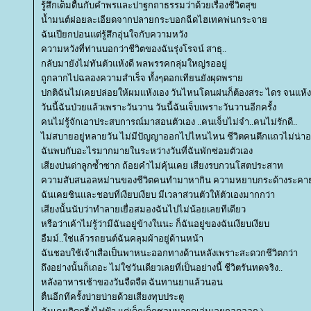
รู้สึกเต็มตื้นกับคำพรและปาฐกถาธรรมว่าด้วยเรื่องชีวิตสุข
น้ำมนต์ฝอยละเอียดจากปลายกระบอกฉีดไฮเทคพ่นกระจา
ฉันเปียกปอนแต่รู้สึกอุ่นใจกับความหวัง
ความหวังที่ท่านบอกว่าชีวิตของฉันรุ่งโรจน์ สาธุ..
กลับมายังไม่ทันตัวแห้งดี พลพรรคกลุ่มใหญ่รออยู่
ถูกลากไปฉลองความสำเร็จ ทั้งๆดอกเทียนยังผุดพรา
ปกติฉันไม่เคยปล่อยให้ผมแห้งเอง วันไหนโดนฝนก็ต้องสระ ไดร จนแห้ง.
วันนี้ฉันป่วยแล้วเพราะวันวาน วันนี้ฉันเจ็บเพราะวันวานอีกครั้ง
คนไม่รู้จักเอาประสบการณ์มาสอนตัวเอง ..คนเจ็บไม่จำ..คนไม่รักดี..
ไม่สบายอยู่หลายวัน ไม่มีปัญญาออกไปไหนไหน ชีวิตคนตึกแถวไม่น่าอยู
ฉันพบกับอะไรมากมายในระหว่างวันที่ฉันพักซ่อมตัวเอง
เสียงบ่นด่าลูกซ้ำซาก ถ้อยคำไม่คุ้นเคย เสียงรบกวนโสตประสาท
ความสับสนอลหม่านของชีวิตคนทำมาหากิน ความหยาบกระด้างระคายค
ฉันเคยชินและชอบที่เงียบเงียบ มีเวลาส่วนตัวให้ตัวเองมากกว่า
เสียงนั้นนับว่าทำลายเยื่อสมองฉันไปไม่น้อยเลยทีเดียว
หรือว่าเค้าไม่รู้ว่ามีฉันอยู่ข้างในนะ ก็ฉันอยู่ของฉันเงียบเงียบ
อืมม์..ใช่แล้วรถยนต์ฉันคลุมผ้าอยู่ด้านหน้า
ฉันชอบใช้เจ้าเสือเป็นพาหนะออกทางด้านหลังเพราะสะดวกชีวิตกว่า
ถึงอย่างนั้นก็เถอะ ไม่ใช่วันเดียวเลยที่เป็นอย่างนี้ ชีวิตรันทดจริง..
หลังอาหารเช้าของวันจืดจืด ฉันทานยาแล้วนอน
ตื่นอีกทีครั้งบ่ายบ่ายด้วยเสียงทุบประตู