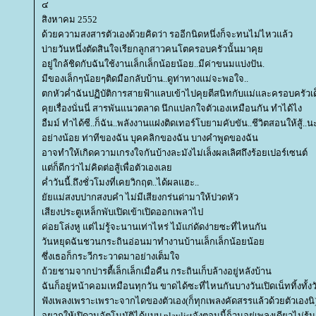
๔
สิงหาคม 2552
ด้วยความสงสารตัวเองด้วยคิดว่า รออีกนิดหนึ่งก็จะทนไม่ไหวแล้ว
บ่ายวันหนึ่งตัดสินใจเรียกลูกสาวคนโตครอบครัวนั้นมาคุ
อยู่ใกล้ชิดกับฉันใช้งานเล็กเล็กน้อยน้อย..มีค่าขนมแบ่งปัน.
มีของเล็กๆน้อยๆติดมือกลับบ้าน..ดูท่าทางแม่จะพอใจ..
ตกหัวค่ำฉันปฏิบัติการสายฟ้าแลบเข้าไปคุยตีสนิทกับแม่และครอบครัวเด
คุยเรื่องนั่นนี่ สารพันแนวตลาด นึกแปลกใจตัวเองเหมือนกัน ทำได้ไง
อืมม์ ทำได้ซี..ก็ฉัน..พลังงานแฝงติดเทอร์โบยามคับขัน..ชีวิตสอนให้สู้..น
อย่างน้อย ท่าทีของฉัน บุคคลิกของฉัน บางคำพูดของฉัน
อาจทำให้เกิดความเกรงใจกันบ้างละมังไม่เล็งผลเลิศถึงร้อยเปอร์เซนต์
ต่ก็ดีกว่าไม่คิดต่อสู้เพื่อตัวเองเล
ค่ำวันนี้.ถึงชั่วโมงที่เคยวิกฤต..ได้ผลแฮะ..
ัยแม่สงบปากสงบคำ ไม่มีเสียงกร่นด่ามาให้ปวดหัว
เสียงประตูเหล็กพับเปิดเข้าเปิดออกเพลาไป
ค่อยโล่งหู แต่ไม่รู้จะนานเท่าไหร่ ไม้แก่ดัดง่ายซะที่ไหนกัน
วันหยุดฉันชวนกระถินอ่อนมาทำงานบ้านเล็กเล็กน้อยน้อ
ซึ่งเธอก็กระวีกระวาดมาอย่างเต็มใจ
ถ้วยชามจากปารตี้เล็กเล็กเมื่อคืน กระถินเก็บล้างอยู่หลังบ้าน
ฉันก็อยู่หน้าคอมเหมือนทุกวัน ขาดได้ซะที่ไหนกันบางวันเปิดเน็ททิ้งทั้งว
ฟังเพลงเพราะเพราะจากไดของตัวเอง(ก็ทุกเพลงคัดสรรแล้วด้วยตัวเองนิ
อยากให้เปิดวนอัตโนมัติได้แบบ playlistจังตอนนี้ก็วนอยู่เพลงเดียวไม่รู้