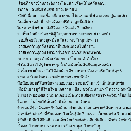
เสียงเด็กข้างบ้านกระอักกระไอ ..ห๋า...ห้องโน้นควันตลบ..
ง้ากกก....ฉันลืมปิดแก๊ซ..ข้าวผัดช้านน..
สวัสดีเพื่อนเก่าแก่ที่มาเยือน เธอมาได้เวลาพอดี ฉันรอเธออยู่นานแล้ว
ฉันเลี้ยงเธอสักมื้อ ข้าวผัดอาฟริกัน...ลูกชิ้นนิโกร
ครคนหนึ่งเข้ามาถึงชีวิตของฉันแล้วเงียบเงียบ
สะเทิ้นเล็กเล็กเมื่อญาติผู้ใหญ่ของเขามาแอบกระซิบบอกฉัน
เออ..ก็เคยสังเกตอยู่เหมือนกัน เราพบกันทุกเช้า- เย็น
เราสบตากันทุกวัน เขามายืนส่งฉันก่อนไปทำงาน
เราสบตากันทุกวัน เขามายืนรอรับฉันกลับจากทำงาน
เขาพยายามพูดกับฉันเสมออย่างที่ไม่เคยทำกับใคร
ทำไมฉันจะไม่รู้ว่าเขาหยุดดื้อดันเมื่อเห็นฉันยืนอยู่ตรงหน้า
วันนั้น เขาเก็บดอกไม้ให้ฉันด้วย สีขาวหมายถึงความรักอันบริสุทธ์
ว่านมหาโชคในกระถางข้างลานจอดรถนั่นงั
มือน้อยน้อยที่โบกเปิดทางถอยรถออก ถอยเข้าทุกเช้าเย็นนั่นหน้าขัน
เมื่อฉันมาอยู่ที่นี่ใหม่ใหม่แกแกร็นๆ ขี้แย ช่วงไม่นานเท่าไหร่ร่างเล็กๆนั
ไม่ร้องไห้อ้อนงอแงเหมือนก่อน เมื่อได้ยินเสียงรถสตาร์ทจะวิ่งมาโบก
นเวลาเย็นก็จะได้เห็นเจ้าตัวเล็กออกมารับหน้า
รับขนมที่รู้ว่าฉันจะหยิบติดมือมาฝากเสมอ โดยเฉพาะที่ฉันหายไปนา
วันหนึ่งที่กลับเข้าที่พักมองหาไม่เห็นรู้สึกเงียบเหงา เก็บขนมที่เตรียมมาฝ
รู้สึกอีกทีเมื่อได้ยินเสียงแม่เด็กเอ็ดเสียงดังลั่น เสียงตีเผียะ เจ้าตัวเล็กร้องไ
เสียงอะไรหล่นกระจาย ฉันลุกเปิดประตูชะโงกหน้าดู