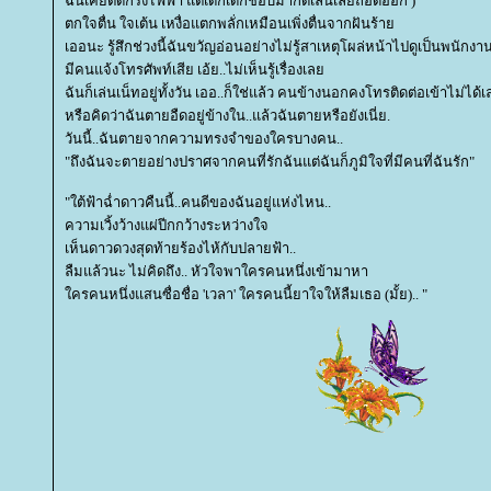
ฉันเคยติดกริ่งไฟฟ้า แต่เด็กเด็กชอบมากดเล่นเลยถอดออก )
ตกใจตื่น ใจเต้น เหงื่อแตกพลั่กเหมือนเพิ่งตื่นจากฝันร้า
เออนะ รู้สึกช่วงนี้ฉันขวัญอ่อนอย่างไม่รู้สาเหตุโผล่หน้าไปดูเป็นพนักง
มีคนแจ้งโทรศัพท์เสีย เอ้ย..ไม่เห็นรู้เรื่องเล
ฉันก็เล่นเน็ทอยู่ทั้งวัน เออ..ก็ใช่แล้ว คนข้างนอกคงโทรติดต่อเข้าไม่ได้เ
หรือคิดว่าฉันตายอืดอยู่ข้างใน..แล้วฉันตายหรือยังเนี่ย.
วันนี้..ฉันตายจากความทรงจำของใครบางคน..
"ถึงฉันจะตายอย่างปราศจากคนที่รักฉันแต่ฉันก็ภูมิใจที่มีคนที่ฉันรัก"
"ใต้ฟ้าฉ่ำดาวคืนนี้..คนดีของฉันอยู่แห่งไหน..
ความเวิ้งว้างแผ่ปีกกว้างระหว่างใจ
เห็นดาวดวงสุดท้ายร้องไห้กับปลายฟ้า..
ลืมแล้วนะ ไม่คิดถึง.. หัวใจพาใครคนหนึ่งเข้ามาหา
ครคนหนึ่งแสนซื่อชื่อ 'เวลา' ใครคนนี้ยาใจให้ลืมเธอ (มั้ย).. "