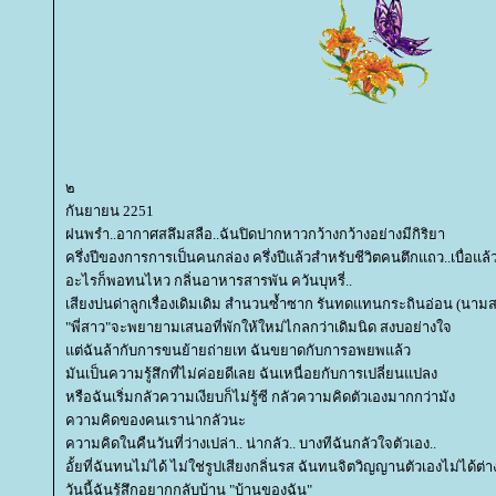
๒
กันยายน 2251
ฝนพรำ..อากาศสลึมสลือ..ฉันปิดปากหาวกว้างกว้างอย่างมีกิริยา
ครึ่งปีของการการเป็นคนกล่อง ครึ่งปีแล้วสำหรับชีวิตคนตึกแถว..เบื่อแล้ว
อะไรก็พอทนไหว กลิ่นอาหารสารพัน ควันบุหรี่..
เสียงบ่นด่าลูกเรื่องเดิมเดิม สำนวนซ้ำซาก รันทดแทนกระถินอ่อน (นามส
"พี่สาว"จะพยายามเสนอที่พักให้ใหม่ไกลกว่าเดิมนิด สงบอย่างใจ
ต่ฉันล้ากับการขนย้ายถ่ายเท ฉันขยาดกับการอพยพแล้ว
มันเป็นความรู้สึกที่ไม่ค่อยดีเลย ฉันเหนื่อยกับการเปลี่ยนแปลง
หรือฉันเริ่มกลัวความเงียบก็ไม่รู้ซี กลัวความคิดตัวเองมากกว่ามัง
ความคิดของคนเราน่ากลัวนะ
ความคิดในคืนวันที่ว่างเปล่า.. น่ากลัว.. บางทีฉันกลัวใจตัวเอง..
อั้ยที่ฉันทนไม่ได้ ไม่ใช่รูปเสียงกลิ่นรส ฉันทนจิตวิญญานตัวเองไม่ได้ต่
วันนี้ฉันรู้สึกอยากกลับบ้าน "บ้านของฉัน"