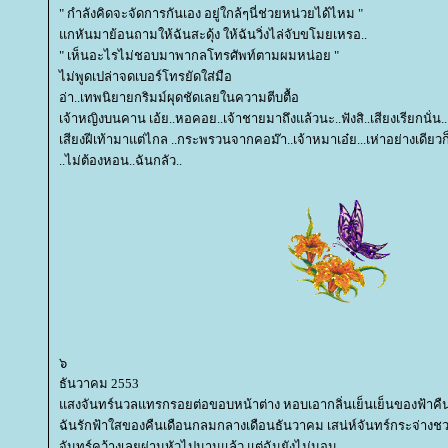
" กำลังคิดจะจัดการกันเอง อยู่ใกล้ๆนี่ช่วยหน่วยได้ไหม "
กหันมาย้อนถามให้ฉันสะดุ้ง ให้ฉันวิ่งไล่จับขโมยเหรอ..
" เห็นอะไรไม่ชอบมาพากลโทรศัพท์ตามผมหน่อย "
ไม่พูดเปล่าจดเบอร์โทรยัดใส่มือ
อ่า..เทพนิยายกริมม์ผุดชัดเลยในความตีบตื้อ
เจ้าหญิงบนคาน เอ้ย..หอคอย..เจ้าชายมาถึงแล้วนะ..ฟังสิ..เสียงเรียกนั่น..
เสียงฝีเท้ามาแต่ไกล ..กระพรวนจากคอม๊า..เจ้าหมาเอ๋ย...เห่าอย่างเดียว
..ไม่ต้องหอน..ฉันกลัว..
๖
ธันวาคม 2553
สงจันทร์นวลแทรกรอยต่อขอบหน้าต่าง หอบเอากลิ่นเย็นเย็นของฟ้าค
ฉันรักฟ้าใสของคืนเดือนกลมกลางเดือนธันวาคม เสน่ห์จันทร์กระจ่าง
จันทร์คว้างเลยผ่านหัวไปนานแล้ว แต่ฉันยังไม่นอน..