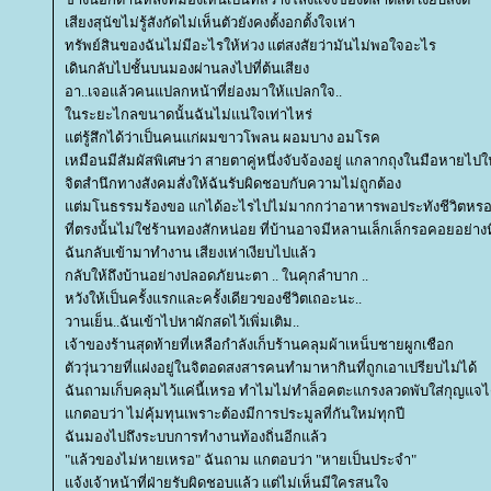
เสียงสุนัขไม่รู้สังกัดไม่เห็นตัวยังคงตั้งอกตั้งใจเห่า
ทรัพย์สินของฉันไม่มีอะไรให้ห่วง แต่สงสัยว่ามันไม่พอใจอะไร
เดินกลับไปชั้นบนมองผ่านลงไปที่ต้นเสียง
อา..เจอแล้วคนแปลกหน้าที่ย่องมาให้แปลกใจ..
นระยะไกลขนาดนั้นฉันไม่แน่ใจเท่าไหร่
ต่รู้สึกได้ว่าเป็นคนแก่ผมขาวโพลน ผอมบาง อมโรค
เหมือนมีสัมผัสพิเศษว่า สายตาคู่หนึ่งจับจ้องอยู่ แกลากถุงในมือหายไป
จิตสำนึกทางสังคมสั่งให้ฉันรับผิดชอบกับความไม่ถูกต้อง
ต่มโนธรรมร้องขอ แกได้อะไรไปไม่มากกว่าอาหารพอประทังชีวิตหร
ที่ตรงนั้นไม่ใช่ร้านทองสักหน่อย ที่บ้านอาจมีหลานเล็กเล็กรอคอยอย่
ฉันกลับเข้ามาทำงาน เสียงเห่าเงียบไปแล้ว
กลับให้ถึงบ้านอย่างปลอดภัยนะตา .. ในคุกลำบาก ..
หวังให้เป็นครั้งแรกและครั้งเดียวของชีวิตเถอะนะ..
วานเย็น..ฉันเข้าไปหาผักสดไว้เพิ่มเติม..
เจ้าของร้านสุดท้ายที่เหลือกำลังเก็บร้านคลุมผ้าเหน็บชายผูกเชือก
ตัววุ่นวายที่แฝงอยู่ในจิตอดสงสารคนทำมาหากินที่ถูกเอาเปรียบไม่ได้
ฉันถามเก็บคลุมไว้แค่นี้เหรอ ทำไมไม่ทำล็อคตะแกรงลวดพับใส่กุญแจไ
กตอบว่า ไม่คุ้มทุนเพราะต้องมีการประมูลที่กันใหม่ทุกปี
ฉันมองไปถึงระบบการทำงานท้องถิ่นอีกแล้ว
"แล้วของไม่หายเหรอ" ฉันถาม แกตอบว่า "หายเป็นประจำ"
จ้งเจ้าหน้าที่ฝ่ายรับผิดชอบแล้ว แต่ไม่เห็นมีใครสนใจ