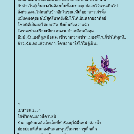
กับข้าวในตู้เย็นบางวันต้องเก็บทิ้งเพราะถูกปล่อยไว้นานเกินไป
สั่งตัวเองจะไม่ตุนกับข้าวอีกในขณะที่เก็บอาหารเก่าทิ้ง
ม้แต่มังคุดผลไม้สุดโปรดยังลืมไว้ได้เป็นหลายอาทิตย์
ชคดีที่เป็นผลไม้ยอดอึด..ยิ่งเย็นยิ่งหวานฉ่ำ..
ครนะช่างเปรียบเทียบ คนงามขำเหมือนมังคุด..
อืมม์..ฉันเองก็ดูเหมือนจะเข้าข่าย"งามขำ" ..มองทีไร..ก็ขำได้ทุกที..
อ้าว..ฉันเจอแล้วปากกา..ใครเอามาใส่ไว้ในตู้เย็น..
๙
เมษายน 2554
ช้ชีวิตคนแถวนี้ครบ3ปี
รำคาญกับมดตัวเล็กเล็กที่ทำรังอยู่ใต้พื้นหน้าห้องน้ำ
บ่อยบ่อยที่เห็นกองดินพอกพูนขึ้นมาจากรูเล็กเล็ก