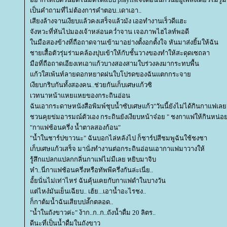
เป็นคำถามที่ไม่ต้องการคำตอบ..เดาเอา..
เสียงล้างจานเงียบแล้วคงเสร็จแล้วมัง เออทำงานเร็วดีแฮะ
จังหวะที่หันไปมองเจ้าหล่อนคว่ำจาน เจอภาพไฮไลท์พอดี
นมือสองข้างที่ถือถาดจานเข้ามาอย่างตั้งอกตั้งใจ หันมาส่งยิ้มให้ฉัน
ชายเสื้อตัวรุ่มร่ามคล้องปุบเข้าให้กับชั้นวางของทำให้สะดุดเซถลา
มือที่ถือถาดเอียงเทเอาแก้วบางสองสามใบร่วงลงมากระทบพื้น
ก้วใสเพ้นท์ลายดอกหยาดฝนใบโปรดของฉันแตกกระจา
เงียบกริบกันทั้งสองคน..ช่วยกันเก็บเศษแก้วซิ
เวทนาหน้าแหยแหยของกระถินอ่อน
ฉันเอากระดาษหนังสือพิมพ์ชุบน้ำซับเศษแก้ว"วันนี้ยังไม่ได้กินกาแฟเลย
ชวนคุยข่มอารมณ์ตัวเอง กระถินยังเงียบหน้าจ๋อย " ชงกาแฟให้กินหน่อย
"กาแฟช้อนครึ่ง น้ำตาลสองก้อน"
"น้ำในชาร์ปขาวนะ" ฉันบอกไล่หลังไป ก็ชาร์ปสีชมพูฉันใช้ชงชา
เก็บเศษแก้วเสร็จ มานั่งทำงานต่อกระถินอ่อนเอากาแฟมาวางให้
รู้สึกแปลกแปลกกลิ่นกาแฟไม่มีเลย หยิบมาจิบ
ห๋า..นี่กาแฟช้อนครึ่งหรือทัพพีครึ่งกันล่ะเนี่ย..
อั้ยนั่นไม่เท่าไหร่ ฉันคุ้นเคยกับกาแฟดำในบางวัน
ต่ไหง๋มันเย็นเฉียบ.. เฮ้ย...เอาน้ำอะไรชง..
ก็กาต้มน้ำฉันเสียบปลํ๊กตลอด..
"น้ำในถังขาวค่ะ" ง้าก..ก..ก..ถังน้ำดื่ม 20 ลิตร..
ดีนะที่เป็นน้ำดื่มในถังขาว