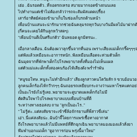
เฮ่อ ..ฉันรอดตัว...ที่จอดรถเหรอ สบายมากจอดข้างถนนเล
ไปทำงานแต่เช้าไม่ต้องกลัวว่ารถจะสัมผัสแดดเปรี้ยง
เสาร์อาทิตย์ค่อยเข้ามาเก็บในช่องเก็บรถด้านหน้า
เพื่อนบ้านแสนจะน่ารักมากช่วยฉันคลุมรถทุกวันบางวันมีผลไม้มาฝาก
(กี่คนจะเคยได้กินลูกหว้าสดๆ)
"เพือนบ้านดีเป็นศรีแก่ตัว" ฉันหยอด ผูกมิตรนะ..
เมื่อกลางเดือน..ฉันต้องผวาลุกขึ้นจากที่นอน เพราะเสียงแม่เด็กกริ๊ดๆๆๆจ
ต่ฟังแล้วเหมือนจะอาการหนัก..ฟังเหมือนเลือดจะท่วมตัวเด็ก
ฉันมุดจากที่พักพาเด็กไปโรงพยาบาลทั้งที่มองไม่เห็นแผล
ต่ตัวแม่และเด็กทั้งสองคนร้องไห้เสียงดัง พร่ำรำพัน
"หนูขอโทษ..หนูจะไม่ทำอีกแล้ว" เสียงลูกสาวคนโตวัยสัก 9 ขวบอ้อนวอนแม
ลูกคนเล็กร้องไห้กว๊ากๆๆ ฉันถอยรถเหยียบกระถางว่านมหาโชคแตกอย่
เป็นอะไรยังไม่รู้เลย..พยายามจะดูบาดแผลเด็กก้อไม่มี
ตัดสินใจพาไปโรงพยาบาลแบบเพื่อนบ้านที่ดี
ระหว่างทางเธอสงบ ถาม "ลูกเป็นอะไร.."
" ไม่รู้ค่ะ..แต่สงสัยขาจะเข้าซี่ล้อจักรยานที่พี่สาวขี่เล่น"
เอ่า..นี่แค่สงสัยน่ะ..ฉันบ้าจี้โดยการแพร่เชื้อทางอากาศ
ถึงโรงพยาบาลแล้วไม่มีแพทย์ที่ตึกฉุกเฉิน พยาบาลมองมองแล้วสั่งยา
พึมพำบอกแม่เด็ก "ดูอาการก่อน พรุ่งนี้มาใหม่"