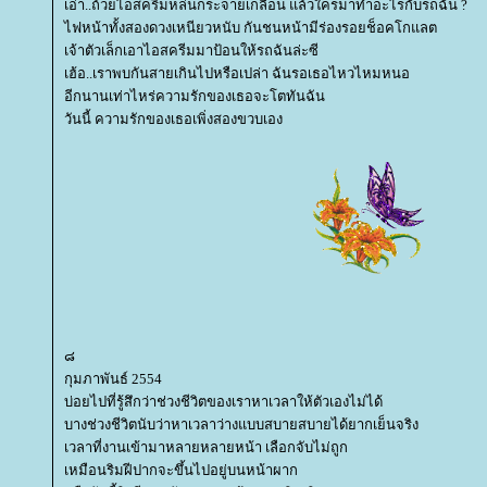
เอ่า..ถ้วยไอสครีมหล่นกระจายเกลื่อน แล้วใครมาทำอะไรกับรถฉัน ?
ไฟหน้าทั้งสองดวงเหนียวหนับ กันชนหน้ามีร่องรอยช็อคโกแลต
เจ้าตัวเล็กเอาไอสครีมมาป้อนให้รถฉันล่ะซี
เฮ้อ..เราพบกันสายเกินไปหรือเปล่า ฉันรอเธอไหวไหมหนอ
อีกนานเท่าไหร่ความรักของเธอจะโตทันฉัน
วันนี้ ความรักของเธอเพิ่งสองขวบเอง
๘
กุมภาพันธ์ 2554
บ่อยไปที่รู้สึกว่าช่วงชีวิตของเราหาเวลาให้ตัวเองไม่ได้
บางช่วงชีวิตนับว่าหาเวลาว่างแบบสบายสบายได้ยากเย็นจริง
เวลาที่งานเข้ามาหลายหลายหน้า เลือกจับไม่ถูก
เหมือนริมฝีปากจะขึ้นไปอยู่บนหน้าผาก