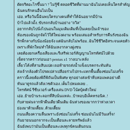
ดัดจริตอะไรขึ้นมา ? ไม่รู้ซี ตลอดชีวิตที่ผ่านมาฉันไม่เคยเห็นใครสำคัญ
ฉันคนรักคนอื่นไม่เป็น
เอ่อ..หรือวันนี้ฉันพบใครบางคนที่ทำให้ฉันอยากมีบ้าน
บ้าไปแล้วมั้ง..ขับรถกลับบ้านอย่าง "ถวิล"
อยากกลับไปนั่งไปนอนในมุมเดิมเดิมที่เป็นเคยเป็นเจ้าของ
ห้องของฉันถูกจัดไว้ให้ใหม่งดงาม พร้อมเสมอสำหรับการคืนรังของฉัน
รักพี่กลางกับน้องน้อยจัง แต่ฉันกลับไม่พร้อม..ฉันใช้ชีวิตอิสระจนเคยตัว
เพราะที่พักใหม่ทำให้ฉันเหงากลางฝูงชน
เลยต้องยกเครื่องเสียงและรีเสริฟเวอร์สัญญานโทรทัศน์ไปด้ว
เข็ดจากคราวก่อนเอา pentax z1 วางเบาะหลัง
เลี้ยวโค้งที่สามสิบแปด เจอท้ายรถส่งน้ำแข็งเบรคกระทันหัน
ส่งเจ้ากล้องตัวโปรดเปล่าเปลือยร่วงไปกระแทกพื้นเดี้ยงซ่อมไม่เสร็จ
คราวนี้เลยต้องพิถีพิถันเป็นพิเศษ ทุกอย่างส่งเข้าหีบห่อแพคอย่างดี
หันมาดูรถแล้วสังเวชตัวเอง..เต็มไปหมดเลย ..
ทรทัศน์ รีซีบเวอร์ เครื่องเล่น DVD โน้ตบุ้คตัวใหม่
เอ่อ..ย้ายบ้านระลอกที่สิบนั่นแหล่ะ..บ้าหอบอิเล็คทรอนิค..!
กับสายฝนจากฟ้าผืนเดียวผืนเดิม ฉันห่วงของมากกว่าห่วงเวลา
่องมาต้วมเตี้ยม..ต้วมเตี้ยม
ถนนเสี่ยงความลื่นเพราะยังซ่อมไม่เสร็จ ซ่อมมันไม่มีวันเสร็จ!
กันยายนนอกจากจะเป็นเดือนละลายทรัพย์แล้ว
ฉันยังพบว่ามันเป็นเดือนละเลงทุกข์คนเดินถนน