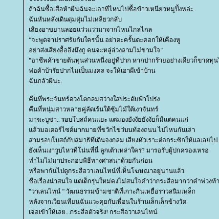
ถ้าฉันซื้อเสื่อห้าผืนฉันจะเอาที่ไหนไปซื้อข้าวเหนียวหมูปิ้งหล่ะ
ฉันหันหลังเดินดุ่มดุ่มไม่เหลียวกลับ
เสียงอาขยานลอยแว่วแว่วมาจากไหนไกลไกล
"จะพูดจาปราศรัยกับใครนั้น อย่าตะครั้นตะคอกให้เคืองหู
อย่าส่งเสียงอื้ออึงมึงกู คนจะหลู่ล่วงลามไม่ขามใจ"
"อาชีพค้าขายต้นทุนส่วนหนึ่งอยู่ที่ปาก หากปากร้ายอย่างเดียวก็ขาดทุนไ
พ่อค้าบ้ารัยปากไม่เป็นมงคล จะให้เอาผีเข้าบ้าน
ฉันกลัวผีน่ะ.
คืนที่พระจันทร์ดวงโตกลมสว่างใสประดับฟ้าโปร่ง
คืนที่หนุ่มสาวหลายคู่ลัดเร้นใต้ซุ้มไม้ใต้เงาจันทร์
มาฆะบูชา.. รอบโบสถ์คนแยะ แต่มองยังงัยยังงัยก็มีแต่คนแก่
ล้วมอเตอร์ไซด์มากมายที่ขวักไขว่บนท้องถนน ไปไหนกันเล่า
สามรอบโบสถ์กับสมาธิที่เดินจงกลม เสียงหัวเราะต่อกระซิกให้แลเลยไป
ังเห็นเงาวูบไหวที่โน่นที่นี่ ลูกเต้าเหล่าใคร? มารอรับผู้ปกครองเหรอ
ทำไมไม่มาประกอบพิธีทางศาสนาด้วยกันก่อน
หรือพากันไปดูกระสือวาเลนไทน์ที่เห็นโฆษณาอยู่นานแล้ว
ชื่อเรื่องน่าสนใจ แต่เด็กรุ่นใหม่คงไม่สนใจคำว่ากระสือมากว่าคำพ่วงท
"วาเลนไทน์ " วัฒนธรรมข้ามชาติที่เกาะกินเหยื่อราวสนิมเหล็ก
หลังจากเวียนเทียนฉันแวะคุยกับเพื่อนในร้านเล็กเล็กข้างวัด
เจอเข้าให้เลย...กระสือตัวจริง! กระสือวาเลนไทน์