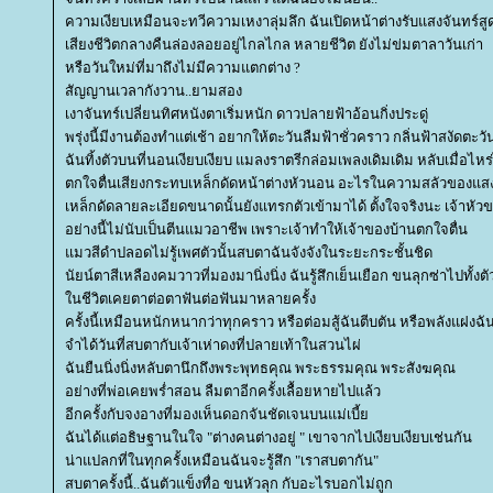
ความเงียบเหมือนจะทวีความเหงาลุ่มลึก ฉันเปิดหน้าต่างรับแสงจันทร์สูด
เสียงชีวิตกลางคืนล่องลอยอยู่ไกลไกล หลายชีวิต ยังไม่ข่มตาลาวันเก่า
หรือวันใหม่ที่มาถึงไม่มีความแตกต่าง ?
สัญญานเวลากังวาน..ยามสอง
เงาจันทร์เปลี่ยนทิศหนังตาเริ่มหนัก ดาวปลายฟ้าอ้อนกิ่งประดู่
พรุ่งนี้มีงานต้องทำแต่เช้า อยากให้ตะวันลืมฟ้าชั่วคราว กลิ่นฟ้าสงัดตะว
ฉันทิ้งตัวบนที่นอนเงียบเงียบ แมลงราตรีกล่อมเพลงเดิมเดิม หลับเมื่อไหร่ไม
ตกใจตื่นเสียงกระทบเหล็กดัดหน้าต่างหัวนอน อะไรในความสลัวของแสงจั
เหล็กดัดลายละเอียดขนาดนั้นยังแทรกตัวเข้ามาได้ ตั้งใจจริงนะ เจ้าห
อย่างนี้ไม่นับเป็นตีนแมวอาชีพ เพราะเจ้าทำให้เจ้าของบ้านตกใจตื่น
มวสีดำปลอดไม่รู้เพศตัวนั้นสบตาฉันจังจังในระยะกระชั้นชิด
นัยน์ตาสีเหลืองคมวาวที่มองมานิ่งนิ่ง ฉันรู้สึกเย็นเยือก ขนลุกซ่าไปทั้งตั
นชีวิตเคยตาต่อตาฟันต่อฟันมาหลายครั้ง
ครั้งนี้เหมือนหนักหนากว่าทุกคราว หรือต่อมสู้ฉันตีบตัน หรือพลังแฝงฉ
จำได้วันที่สบตากับเจ้าเห่าดงที่ปลายเท้าในสวนไผ่
ฉันยืนนิ่งนิ่งหลับตานึกถึงพระพุทธคุณ พระธรรมคุณ พระสังฆคุณ
อย่างที่พ่อเคยพร่ำสอน ลืมตาอีกครั้งเลื้อยหายไปแล้ว
อีกครั้งกับจงอางที่มองเห็นดอกจันชัดเจนบนแม่เบี้
ฉันได้แต่อธิษฐานในใจ "ต่างคนต่างอยู่ " เขาจากไปเงียบเงียบเช่นกัน
น่าแปลกที่ในทุกครั้งเหมือนฉันจะรู้สึก "เราสบตากัน"
สบตาครั้งนี้..ฉันตัวแข็งทื่อ ขนหัวลุก กับอะไรบอกไม่ถูก