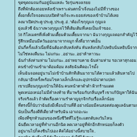
ขุดขุดถมถมกันอยู่นั่นแหล่ะ วัยรุ่นเซงงเร
ถึงที่พักต้องถอยหลังเข้าเพราะฝนตกน้ำเจิ่งนองไม่มีที่วางของ
ตั้งอกตั้งใจจอดแบบเปิดท้ายก็จะทะยอยส่งของเข้าบ้านได้เล
ลงมาเปิดประตู ประตู..ประตู..อ่..าต้องไขกุญแจ กุญแจ
ุ่งแล้วซี ฉันวางพวงกุญแจไว้ที่เดิมเดิมที่เคยเป็นเจ้าของ..
58 กิโลเมตรที่เพิ่งต้วมเตี้ยมต้วมเตี้ยมจากมา ฉันวางกุญแจดอกสำคัญไว้ที
รู้สึกเหมือนมีควันออกมาจากจมูก ทั้งที่อากาศเย็น
มันกี่ครั้งแล้วเนี่ยที่ฉันต้องกลับหลังหัน หันหลังกลับไปหยิบนั่นหยิบนี่จากท
ไม่ใช่หลงลืมนะ ไม่แก่นะ ..อย่านะ..อย่าห้าหาวนะ
ฉันกำลังห่ามห่าม ไม่แก่นะ..อย่าหยาบคาย ฉันห่ามห่าม รอเวลาสุกงอ
คนข้างบ้านเข้ามาด้อมด้อม สงสัยฉันคิดอะไรมั๊ง
เห็นฉันจอดอยู่นานไม่เข้าบ้านสักทีเดินมาถามได้ความแล้วเดินหายไป
กลับมาอีกครั้งพร้อมไขควงเล็กเล็กและอุปกรณ์น่าตาแปลก
เขาเปลี่ยนกุญแจบ้านให้ฉัน คนหน้าตาดำดำ ผิวกร้านแดด
พูดเหน่อเหน่อไม่มีคำลงท้าย ที่มาพร้อมกับกลิ่นบุหรี่ เขาแก้ปัญหาให้ฉัน
จริงจริงแล้ว ถ้าตัดเรื่องความรำคาญจุกจิกกับเรื่องเล็กน้อ
ที่ตรงนี้ก็นับว่าฉันยังมีเพื่อนบ้านที่ดี อย่างน้อยมีคนสอดส่องดูแลฉันต
นับเป็นเรื่องดีทีเดียวสำหรับฉัน เอาเถอะนะ
เพียงที่ซุกหัวนอนของหนึ่งชีวิตที่ไม่รู้จะแตกดับลงวันไหน
ฉันยืดเวลาอยู่ที่ทำงานอีกนิด ลดเวลาอยู่ที่พักอีกสักหน่อยก็ลงตัว
อยู่นานไปก็คงชินไปเอง คิดได้อย่างนี้สบายใจ..