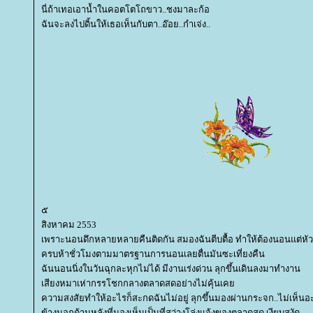
นี่ถ้าเทอเอาน้ำในคอตโตโถขาว..ชงมาละก้อ
ฉันจะลงไปดิ้นให้เธอเห็นกับตา..อ๊อย..กำเจ่ง..
๕
สิงหาคม 2553
เพราะนอนดึกหลายหลายคืนติดกัน สมองฉันตีบตื้อ ทำให้ต้องนอนแต่หัว
ครบห้าชั่วโมงตามมาตรฐานการนอนเลยตื่นมันซะเที่ยงคืน
ฉันนอนนิ่งในวันฉุกละหุกไม่ได้ มีงานเร่งด่วน ลุกขึ้นเดินลงมาทำงาน
เสียงหมาเห่ากรรโชกกลางตลาดสดอย่างไม่คุ้นเค
ความสงสัยทำให้อะไรก็สะกดฉันไม่อยู่ ลุกขึ้นมองผ่านกระจก..ไม่เห็นอ
ข้างนอกด้านหลังที่มองเห็นเป็นที่สว่างโล่งแจ้งของตลาดสด เงียบสงัด