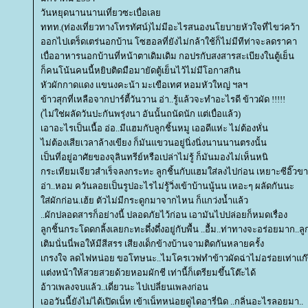
วันหยุดนานนานเที่ยวซะเบื่อเล
ททท.(ท่องเที่ยวทางโทรทัศน์)ไม่มีอะไรสนองนโยบายหัวใจที่ไขว่คว้า
ออกไปเตร็ดเตร่นอกบ้าน โซฮอลที่ยังไม่กล้าใช้ก็ไม่มีทีท่าจะลดราคา
เบื่ออาหารนอกบ้านที่หน้าตาเดิมเดิม กอปรกับสงสารสะเบียงในตู้เย็น
ก็คนโน้นคนนี้หยิบติดมือมายัดตู้เย็นไว้ไม่มีโอกาสกิน
หัวผักกาดแดง แขนงคะน้า มะเขือเทศ หอมหัวใหญ่ ฯลฯ
ข้าวสุกที่เหลือจากปาร์ตี้วันวาน อ่า..รู้แล้วจะทำอะไรดี ข้าวผัด !!!!!
(ไม่ใช่ผลัดวันปะกันพรุ่งนา อันนั้นถนัดนัก แต่เบื่อแล้ว)
เอาอะไรเป็นเนื้อ อ่อ..มีแฮมกับลูกชิ้นหมู เออดีแห่ะ ไม่ต้องหั่น
ไม่ต้องเสียเวลาล้างเขียง ก็มันแขวนอยู่นิ่งนิ่งนานนานตรงนั้น
เป็นที่อยู่อาศัยของจุลินทรีย์หรือเปล่าไม่รู้ ก็มันมองไม่เห็นหนิ
กระเทียมเจียวสำเร็จลงกระทะ ลูกชิ้นกับแฮมใส่ลงไปก่อน เหยาะซีอิ๊วข
อ่า..หอม ควันลอยเป็นรูปอะไรไม่รู้วิ่งเข้าบ้านนู้นน เหอะๆ ผลัดกันนะ
ส่ผักก่อน.เฮ้ย ตัวไม่มีกระดูกมาจากไหน ก็แกว่งน้ำแล้ว
..ผักปลอดสารก็อย่างนี้ ปลอดภัยไว้ก่อน เอามันไปปล่อยก็หมดเรื่อง
ลูกชิ้นกระโดดกลิ้งเลยกะทะดึ๋งดึ๋งอยู่กับพื้น ..อื้ม..ท่าทางจะอร่อยมาก..ลูกช
เติมนั่นนี่พอให้มีสีสรร เสียงเด็กข้างบ้านจามติดกันหลายครั้ง
เกรงใจ ลดไฟหน่อย ขอโทษนะ..ไมโครเวฟทำข้าวผัดฉ่าไม่อร่อยเท่าแก
ต่งหน้าให้สวยสวยด้วยหอมผักชี เท่านี้ก็เตรียมขึ้นโต๊ะได้
อ้าวเพลงจบแล้ว..เดี่ยวนะ ไปเปลี่ยนเพลงก่อน
เออวันนี้ยังไม่ได้เปิดเน็ท เข้าเน็ทหน่อยดูไดอารี่นิด ..กลิ่นอะไรลอยมา..