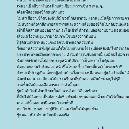
ฉันปราดไปช่องจ่ายยา..ง่วงจัดแล้วอยากนอน
เห็นยาเม็ดสีขาวในถุง นึกแล้วเชียว..พาราเซ็ท ฯ เหอะๆ..
เดือนที่สองของชีวิตคนตึกแถว
ไม่น่าเชื่อว่า..ชีวิตของฉันก็มีช่วงนี้กับเขาด้วย..เอาน่ะ..มันคุ้มกว่าจ่า
ไม่นับรวมถึงค่าสึกหรอสภาพรถและความเสี่ยงของชีวิตไปกลับวันละส
เช้านี้ตื่นสายหน่อยอยากพัก จะไม่เข้าที่ทำงาน ปลอดงานบ้าน นอนมองเพ
เสียงเครื่องพ่นยุงแว่วมาฉันกระโจนผลุงจากที่นอน
ก็รู้ดีฉันแพ้ยาพ่นยุง ..จะออกไปข้างนอกคงไม่ทัน
วิ่งออกหลังบ้านทั้งชุดนอนตั้งใจไปหลบหายใจระเบียงหลังนึกไม่ถึงรถอ้
ประชาชนพลเมืองแตกกระจาย ทำไมทำงานกันอย่างนี้..เหมือนไม่มีการว
ฉันถอยเข้าบ้านไปออกประตูหน้าที่เปิดยากเย็นเพราะไม่คุ้นเค
ก้มถอดกลอนรีบร้อน เงยหน้าขึ้นโขกเปรี้ยงกับเหลี่ยมตู้เก็บรองเท้า!!
จังหวะที่ประตูเปิด..เด็กหญิงข้างบ้านวิ่งมาหาเหมือนรออยู่แล้ว ร้องลั่น" เ
ฉันเข่าอ่อน..เจออีกจนได้ กระพริบตาถี่ๆกับความมึนยังชาอยู่ไม่รู้สึก..
จนเห็นมือตัวเองเลือดกระจาย หัวคิ้วแตก..
รู้แล้วทำไมมีคำเปรียบเป็นสำนวนไทย "เลือดเข้าตา.."
ก็มันไม่มีโอกาสเป็นบ่อยๆล่ะซี อย่างน้อยขนคาและคิ้วจะกันไว้เป็นด่า
เออ..แต่น้ำออกตานี่เอาอะไรมากั้นดี..
อ่อ..ใจงัย ..ทุกอย่างอยู่ที่ใจ..กำแพงใจกั้นได้ทุกอย่าง
รู้หมด แต่ไม่ทำ..เกลียดตัวเองจริง.