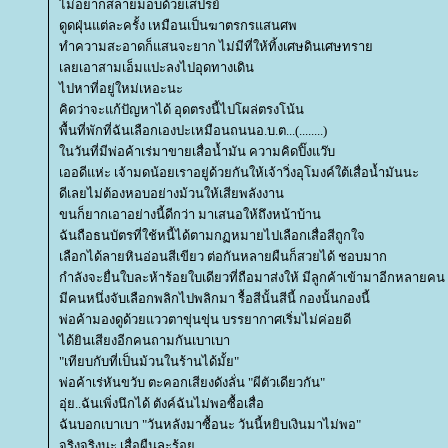
ไม่อยากสลายม็อบด้วยเสปรย์
ดูดฝุ่นแต่ละครั้ง เหมือนเป็นฆาตรกรแสนศพ
ทำความสะอาดก็แสนจะยาก ไม่มีที่ให้ทิ้งเศษดินเศษทรา
เลยเอาสามเอ็มแปะลงไปอุดทางเดิน
ไปหาที่อยู่ใหม่เหอะนะ
คิดว่าจะแก้ปัญหาได้ อุดตรงนี้ไปโผล่ตรงโน้น
พื้นที่พักที่ฉันเลือกเองปะเหมือนถนนอ.บ.ต...(........)
นวันที่มีพ่อค้าเร่มาขายเสื่อน้ำมัน ความคิดปิ๊งแว๊บ
เออดีแห่ะ เจ้ามดน้อยเราอยู่ด้วยกันให้เจ้าวิ่งอุโมงค์ใต้เสื่อน้ำมันนะ
ดีเลยไม่ต้องหอบอย่างม้วนให้เสียพลังงาน
ขนก็ยากเอาอย่างนี้ดีกว่า มาเสนอให้ถึงหน้าบ้าน
ฉันถือธนบัตรที่ใช้หนี้ได้ตามกฏหมายไปเลือกเสื่อสีถูกใจ
เลือกได้ลายหินอ่อนสีเขียว ต่อกันหลายผืนก็สวยได้ ชอบมาก
กำลังจะยื่นใบละห้าร้อยใบเดียวที่ถือมาส่งให้ มีลูกค้าเข้ามาอีกหลายคน
มีคนหนึ่งจับเลือกพลิกไปพลิกมา รื้อสีนั้นสีนี้ กองนั้นกองนี้
พ่อค้ามองดูด้วยแววตาขุ่นขุ่น บรรยากาศเริ่มไม่ค่อยดี
ได้ยินเสียงอีกคนถามกันเบาเบา
"เทียบกับที่เป็นม้วนในร้านได้มั้ย"
พ่อค้าเร่หันขวับ ตะคอกเสียงดังลั่น "ผีตัวเดียวกัน"
อุ่ย..ฉันเพิ่งนึกได้ ตังค์ฉันไม่พอซื้อเสื่อ
ฉันบอกเบาเบา "วันหลังมาซื้อนะ วันนี้หยิบเงินมาไม่พอ"
จริงจริงนะ เสื่อผืนละร้อ