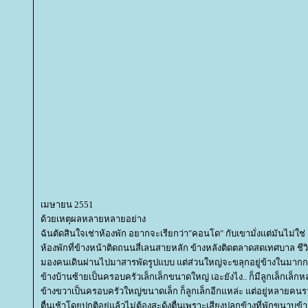
เมษายน 2551
ด้วยเหตุผลหลายหลายอย่าง
ฉันตัดสินใจเช่าห้องพัก อยากจะเรียกว่า"คอนโด" กับเขามั่งแต่มันไม่ใช่
ห้องพักที่ข้างหน้าติดถนนสี่เลนสายหลัก ข้างหลังติดตลาดสดเทศบาล ชีวิต
มองคนเดินผ่านไปมาสารพัดรูปแบบ แต่ส่วนใหญ่จะขลุกอยู่ข้างในมากก
ข้างบ้านซ้ายเป็นครอบครัวเล็กเล็กขนาดใหญ่ เอะยังไง.. ก็มีลูกเล็กเล็
ข้างขวาเป็นครอบครัวใหญ่ขนาดเล็ก ก็ลูกเล็กอีกแหล่ะ แต่อยู่หลายคนรวม
ตื่นเช้าโดยปกติอยู่แล้วไม่ต้องสะดุ้งตื่นเพราะเสียงปลุกข้างที่พักขนาบข้า