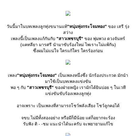
วันนี้มาในบทเพลงลูกทุ่งขนานแท้
"หนุ่มทุ่งกระโจมทอง"
ของ เสรี รุ่ง
สว่าง
เพลงนี้เป็นเพลงแก้กันกับ
"สาวเพชรบุรี"
ของ พุ่มพวง ดวงจันทร์
(แคทลียา มารศรี นำมาขับร้องใหม่ ไพเราะไม่แพ้กัน)
ซึ่งผมไม่แน่ใจ ใครแก้ใคร ใครร้องก่อน
เพลง
"หนุ่มทุ่งกระโจมทอง"
เป็นเพลงหนึ่งซึ่ง นักร้องประกวด มักนำ
มาใช้เป็นบทเพลงแข่งขัน
พอ ๆ กับ
"สาวเพชรบุรี"
ของฝ่ายหญิง เรามักได้ยินบ่อย ๆ ในเวที
ข่งขันขับร้องเพลงลูกทุ่ง
อาจเพราะ เป็นเพลงที่สามารถโชว์พลังเสียง โชว์ลูกคอได้
จขบ.ไม่มีทั้งสองอย่าง หรือมีก็มีน้อย แต่ก็อยากจะร้อง
รับฟัง ติ - -ชม แนะนำได้นะครับ จะพยายามแก้ไข