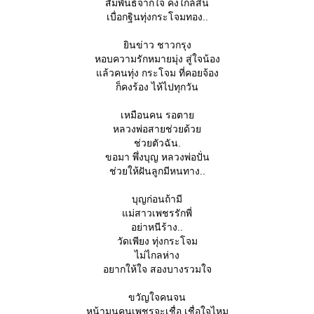
สัมพันธ์จากใจ คงใกล้สิ้น
เบื่อกฐินทุ่งกระโจมทอง..
ินข่าว ชาวกรุง
หอบความรักหมายมุ่ง สู่ใจน้อง
ล้วคนทุ่ง กระโจม ที่คอยจ้อง
ก็คงร้อง ไห้ไปทุกวัน
เหมือนคน รอตา
หลวงพ่อสายช่วยด้ว
ช่วยตัวฉัน.
ขอมา พึ่งบุญ หลวงพ่อปั่น
ช่วยให้ฝันลูกมีหนทาง..
บุญก่อนถ้ามี
ม่สาวเพชรรักพี่
อย่าหนีร้าง..
วัดเพียง ทุ่งกระโจม
ไม่ไกลห่าง
อยากให้ใจ สองบางรวมใจ
ขวัญใจคนจน
หน้ามนคนเพชรจะเชื่อ เชื่อใจไหม