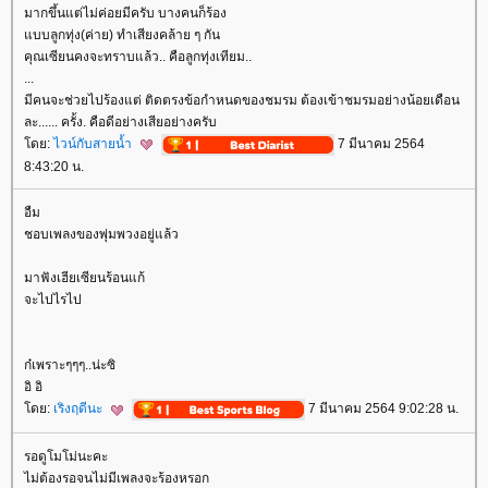
มากขึ้นแต่ไม่ค่อยมีครับ บางคนก็ร้อง
บบลูกทุ่ง(ค่าย) ทำเสียงคล้าย ๆ กัน
คุณเซียนคงจะทราบแล้ว.. คือลูกทุ่งเทียม..
...
มีคนจะช่วยไปร้องแต่ ติดตรงข้อกำหนดของชมรม ต้องเข้าชมรมอย่างน้อยเดือน
ละ...... ครั้ง. คือดีอย่างเสียอย่างครับ
ดย:
ไวน์กับสายน้ำ
7 มีนาคม 2564
8:43:20 น.
อืม
ชอบเพลงของพุ่มพวงอยู่แล้ว
มาฟังเฮียเซียนร้อนแก้
จะไปไรไป
ก๋เพราะๆๆๆ..น่ะซิ
อิ อิ
ดย:
เริงฤดีนะ
7 มีนาคม 2564 9:02:28 น.
รอดูโมโม่นะคะ
ไม่ต้องรอจนไม่มีเพลงจะร้องหรอก