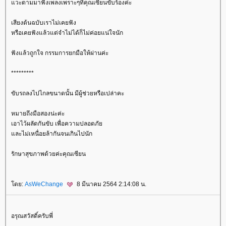
วะตามมาฟังเพลงเพราะๆที่คุณเซียนขับร้องค่ะ
เสียงต้นฉบับเราไม่เคยฟัง
หรือเคยฟังแล้วแต่จำไม่ได้ก็ไม่ค่อยแน่ใจนัก
ฟังแล้วถูกใจ กรรมการยกมือให้ผ่านค่ะ
*********
ขับรถลงไปไกลขนาดนั้น มีผู้ช่วยหรือเปล่าคะ
หมายถึงมือสองน่ะค่ะ
เอาไว้ผลัดกันขับ เพื่อความปลอดภั
ละไม่เหนื่อยล้ากันจนเกินไปนัก
รักษาสุขภาพด้วยค่ะคุณเซียน
ดย:
AsWeChange
8 มีนาคม 2564 2:14:08 น.
อรุณสวัสดิ์ครับพี่