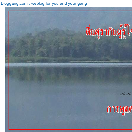
Bloggang.com : weblog for you and your gang
..< ..< 