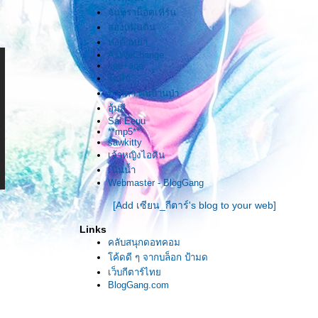
เราสองได้รู้จักนับเป็นวาสนา
จันทราน็อคเทิร์น
สองแผ่นดิน
นับแต่นี้ . . . .
หงต้าหยา
AsWeChange
kae+aoe
ไม่ว่าจะมีอะไรเกิดขึ้น
อพีย์
ภาวิดา คนบ้านป่า
ก็นับว่าเพียงพอ . .
อุ้มสี
Sai Eeuu
**mp5**
sawkitty
* * * * * * * * *
เจ้าหญิงไอดิน
เนินน้ำ
Webmaster - BlogGang
[Add เซียน_กีตาร์'s blog to your web]
Links
คลับสนุกดอทคอม
ค้ดดี ๆ จากบล็อก ป้ามด
เว็บกีตาร์ไท
BlogGang.com