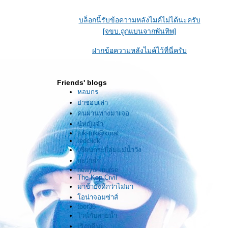
บล็อกนี้รับข้อความหลังไมค์ไม่ได้นะครับ
"สุภาพบุรุษผิวขาว
[จขบ.ถูกแบนจากพันทิพ]
นัยน์ตาสีสนิมเหล็ก
ฝากข้อความหลังไมค์ไว้ที่นี่ครับ
ร้อยเปลี่ยน
Friends' blogs
พันแปลง
หอมกร
่าชอบเล่า
ไปมาไร้ร่องรอ
คนผ่านทางมาเจอ
นู๋หญิงจ๋า
คล้ายมากรัก
tuk-tuk@korat
redclick
เซียนกระบี่ลุ่มแม่น้ำวัง
คล้ายไร้รัก"
กะว่าก๋า
newyorknurse
..........
The Kop Civil
มาช้ายังดีกว่าไม่มา
ฟ้าดินกว้างใหญ่ปานนี้
อน่าจอมซ่าส์
toor36
ผู้คนมากมายปานนี้
ไวน์กับสายน้ำ
เริงฤดีนะ