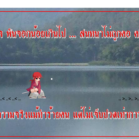
..< ..< ..< ..
.. >.. >.. >.