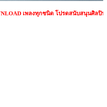
พลงทุกชนิด โปรดสนับสนุนศิลปินโดยการซื้อส