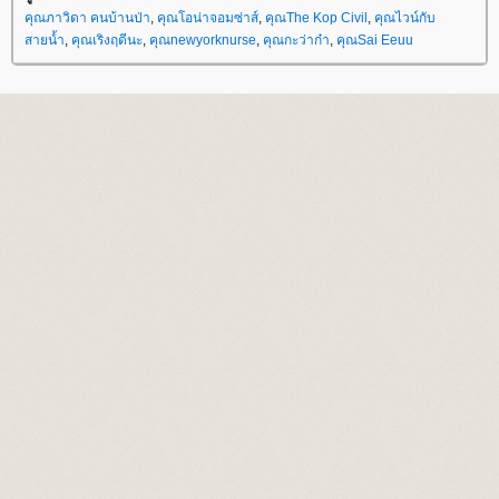
คุณภาวิดา คนบ้านป่า
,
คุณโอน่าจอมซ่าส์
,
คุณThe Kop Civil
,
คุณไวน์กับ
สายน้ำ
,
คุณเริงฤดีนะ
,
คุณnewyorknurse
,
คุณกะว่าก๋า
,
คุณSai Eeuu