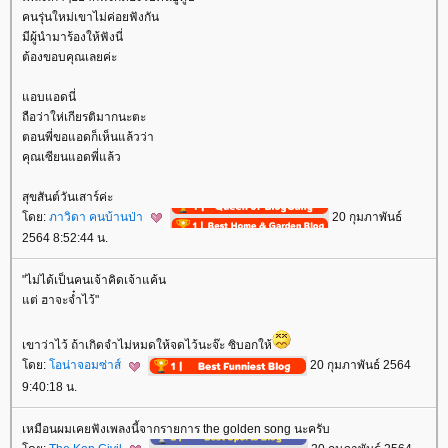
คนรุ่นใหม่เขาไม่ค่อยฟังกัน
มีผู้นำมาร้องให้ฟังนี่
ต้องขอบคุณเลยค่ะ
อบแอดนี่
ถือว่าให่เกียรติมากนะตะ
ตอนพี่ขอแอดก็เห็นแล้วว่า
คุณเซียนแอดพี่แล้ว
สุขสันต์วันเสาร์ค่ะ
ดย:
ภาวิดา คนบ้านป่า
20 กุมภาพันธ์
2564 8:52:44 น.
"ไม่ได้เป็นคนเจ้าคิดเจ้าแค้น
ต่ ฮาจะจ๋ำไว้"
เขาว่าไว้ ถ้าเกิดจำไม่หมดให้จดไว้นะจ๊ะ ซิบอกให้
ดย:
อน่าจอมซ่าส์
20 กุมภาพันธ์ 2564
9:40:18 น.
เหมือนผมเคยฟังเพลงนี้จากรายการ the golden song นะครับ