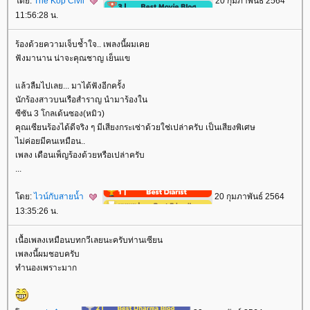
ดย:
The Kop Civil
20 กุมภาพันธ์ 2564
11:56:28 น.
ร้องด้วยความเจ็บช้ำใจ.. เพลงนี้ผมเค
ฟังมานาน น่าจะคุณชาญ เย็นแข
ล้วลืมไปเลย... มาได้ฟังอีกครั้ง
นักร้องสาวบนเรือสำราญ นำมาร้องใน
ซีซัน 3 โกลเด้นซอง(หมิว)
คุณเซียนร้องได้ดีจริง ๆ มีเสียงกระเซ่าด้วยใช่เปล่าครับ เป็นเสียงพิเศษ
ไม่ค่อยมีคนเหมือน..
เพลง เดือนเพ็ญร้องด้วยหรือเปล่าครับ
...
ดย:
ไวน์กับสายน้ำ
20 กุมภาพันธ์ 2564
13:35:26 น.
เนื้อเพลงเหมือนบทกวีเลยนะครับท่านเซียน
เพลงนี้ผมชอบครับ
ทำนองเพราะมาก