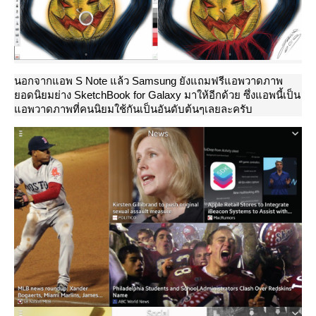
นอกจากแอพ S Note แล้ว Samsung ยังแถมฟรีแอพวาดภาพ
อดนิยมย่าง SketchBook for Galaxy มาให้อีกด้วย ซึ่งแอพนี้เป็น
อพวาดภาพที่คนนิยมใช้กันเป็นอันดับต้นๆเลยละครับ