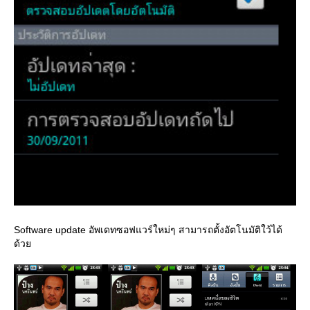
Software update อัพเดทซอฟแวร์ใหม่ๆ สามารถตั้งอัตโนมัติใว้ได้
ด้ว