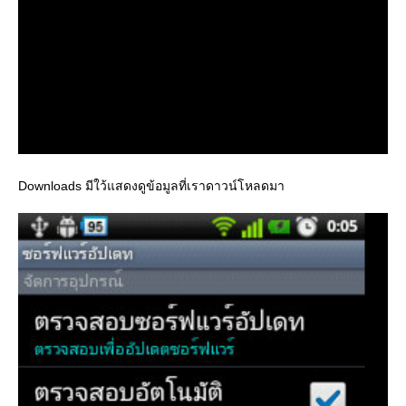
Downloads มีใว้แสดงดูข้อมูลที่เราดาวน์โหลดมา