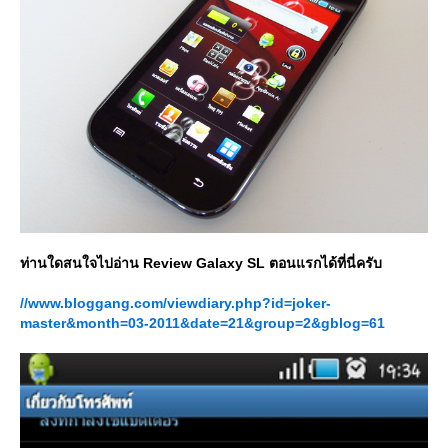
ท่านใดสนใจไปอ่าน Review Galaxy SL ตอนแรกได้ที่นี่ครับ
//www.bloggang.com/viewdiary.php?id=joker-
master&month=03-2011&date=21&group=2&gblog=61