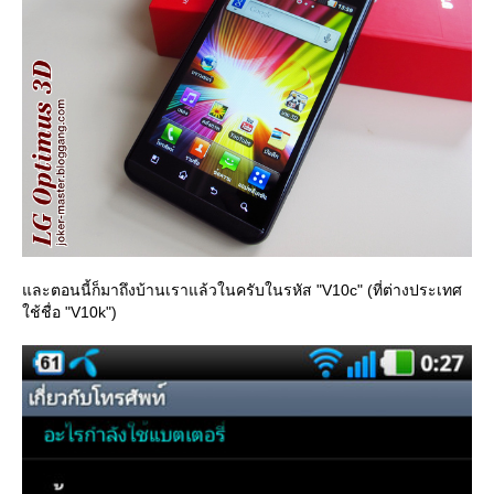
ละตอนนี้ก็มาถึงบ้านเราแล้วในครับในรหัส "V10c" (ที่ต่างประเทศ
ช้ชื่อ "V10k")