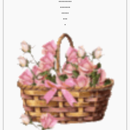
*********
*******
*****
***
*