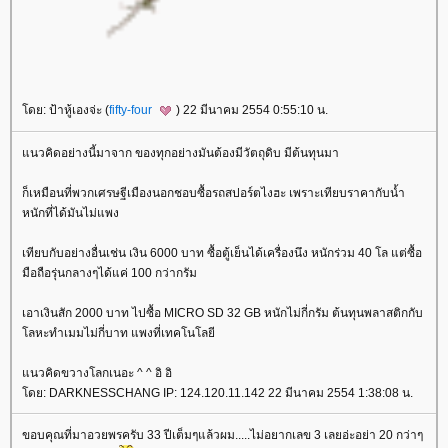
ดย: ป้าหู้เองจ่ะ (
fifty-four
) 22 มีนาคม 2554 0:55:10 น.
นวคิดอย่างนี้มาจาก ของทุกอย่างมันต้องมีวัตถุดิบ มีต้นทุนมา
ก็เหมือนที่พวกเศรษฐีเมืองนอกชอบซื้อรถสปอร์ตไงฮะ เพราะเทียบราคากับน้ำ
หนักที่ได้มันไม่แพง
เทียบกับอย่างอื่นเช่น เงิน 6000 บาท ซื้อตู้เย็นได้เครื่องนึง หนักร่วม 40 โล แต่ซื้อ
มือถือรุ่นกลางๆได้แค่ 100 กว่ากรัม
เอาเงินสัก 2000 บาท ไปซื้อ MICRO SD 32 GB หนักไม่กี่กรัม ต้นทุนพลาสติกกับ
ลหะทำเมมไม่กี่บาท แพงที่เทคโนโลยี
นวคิดขวางโลกเนอะ ^ ^ อิ อิ
ดย: DARKNESSCHANG IP: 124.120.11.142 22 มีนาคม 2554 1:38:08 น.
ขอบคุณที่มาอวยพรครับ 33 ปีเต็มๆแล้วผม.....ไม่อยากเลข 3 เลยอ่ะอย่า 20 กว่าๆ