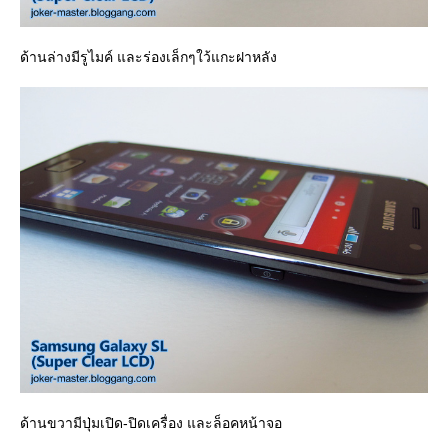
ด้านล่างมีรูไมค์ และร่องเล็กๆใว้แกะฝาหลัง
ด้านขวามีปุ่มเปิด-ปิดเครื่อง และล็อคหน้าจอ