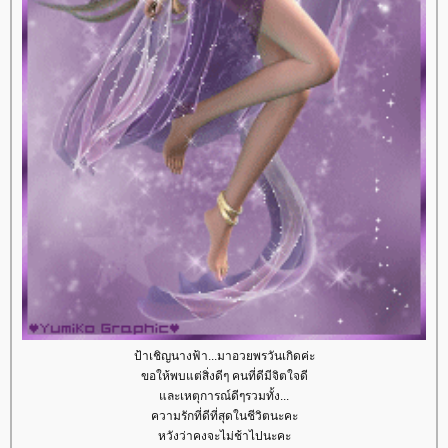
ป้าเชิญนางฟ้า...มาอวยพรวันเกิดค่ะ
ขอให้พบแต่สิ่งดีๆ คนที่ดีมีจิตใจดี
ละเหตุการณ์ดีๆรวมทั้ง...
ความรักที่ดีที่สุดในชีวิตนะคะ
หวังว่าคงจะไม่ช้าไปนะคะ