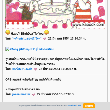
HappY BirthDaY To You
ดย:
*~ต้นกล้า...ของหัวใจ~*
22 มีนาคม 2554 13:30:34 น.
สุขสันต์วันเกิดค่ะ ขอให้มีความสุขมากๆ มีสุขภาพแข็งแรงทั้งกายและใจ ทำสิ่งใด
ก็ขอให้ประสบความสำเร็จทุกประการค่ะ
ดย:
ม่น้องแปงแปง
22 มีนาคม 2554 14:35:47 น.
GPS ลองแล้วครับจับสัญญาณได้เร็วดีนะครับ
ขอบคุณสำหรับคำอวยพรฮะ
ดย:
joker-master
22 มีนาคม 2554 15:07:00 น.
สุขสันต์วันเกิดครับ ขอให้มีสุขภาพร่างกายเเข็งเเรง
BlogGang.com ใช้คุกกี้เพื่อพัฒนาประสบการณ์การใช้งานของคุณ
อ่านเพิ่มเติมได้ที่นี่
คิดสิ่งใดก็ขอให้สมปรารถนาเเละมีความสุขในทุกๆวันครับ