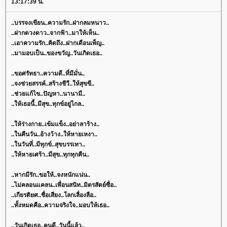
13:17:39 น.
..บรรจงเขียน..ความรัก..ฝากลมหนาว..
..ฝากดวงดาว..จากฟ้า..มาให้เห็น..
..เอาความรัก..คิดถึง..ฝากเดือนเพ็ญ..
..มามอบเป็น..ของขวัญ..วันเกิดเธอ..
..ขอศรัทธา..ความดี..ที่มีมั่น..
..จงช่วยสรรค์..สร้างชีวี..ให้สุขขี..
..ช่วยแก้ไข..ปัญหา..นานามี..
..ให้เธอนี้..มีสุข..ทุกข์อยู่ไกล..
..ให้ร่างกาย..เข้มแข็ง..อย่าลาร้าง..
..ในคืนวัน..อ้างว้าง..ให้หายเหงา..
..ในวันที่..มีทุกข์..สุขบรรเทา..
..ให้หายเศร้า..มีสุข..ทุกทุกคืน..
..หากมีรัก..ขอให้..จงหนักแน่น..
..ไม่คลอนแคลน..เพื่อนสนิท..มิตรสัตย์ซื่อ..
..เกียรติยศ..ชื่อเสียง..โลกเลื่องลือ..
..ทั้งหมดคือ..ความจริงใจ..มอบให้เธอ..
..วันเกิดเธอ..คนดี..วันนี้แล้ว..