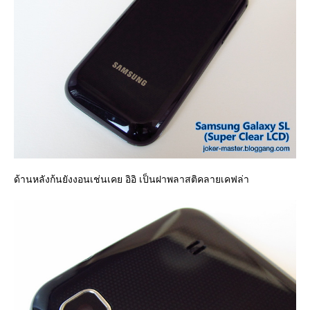
ด้านหลังก้นยังงอนเช่นเคย อิอิ เป็นฝาพลาสติคลายเคฟล่า