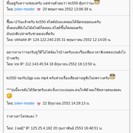
ขึ้นอยู่กับความชอบครับ แต่ส่วนตัวผมว่า kc550 คุ้มกว่านะ
ดย:
joker-master
20 พฤษภาคม 2552 13:06:39 น.
ซื้อมา2วันแล้วครับ kc550 สไลด์มันจะคลอนได้นิดหน่อยนะครับ
ทั้งตอนที่ยังไม่ได้สไลด์ก็คลอน สไลด์ขึ้นก็คลอนครับ
มันปกติเปล่าครับช่วยตอบที่ครับ
ดย: ohhahh IP: 124.122.240.235 31 พฤษภาคม 2552 12:14:05 น.
อยากถามว่ารองรับดูวีดีโอไฟล์อะไรบ้างครับและเรื่องเสียงเวลาฟังเพลงเปนยังไง
บ้างครับ
ดย: ice IP: 112.143.45.54 18 มิถุนายน 2552 18:13:50 น.
kc550 รองรับ3gp และ mp4 ครับส่วนเรื่องเสียงผ่านหูฟังไม่เพราะครับ
***รุ่นนี้จะขยับได้นิดๆครับแต่แข็งแรงแน่นอน คนใกล้ตัวผมใช้หลายคนเลยละ
ดย:
joker-master
22 มิถุนายน 2552 14:29:13 น.
ราคาเท่าไหร่ล่ะคะ่ ?
ดย: J aaE" IP: 125.25.4.182 20 กุมภาพันธ์ 2553 16:48:51 น.