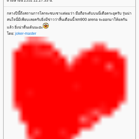
8 เมษายน 2552 22:27:33 น.
กลางปีนี้ถึงสถานการโลกจะซบเซาแต่ผมว่า มือถือระดับบนนี่เดือดระอุครับ รุ่นน่า
สนใจนี่มีเพียบเลยครับยิ่งมีข่าวว่าสิ้นเดือนนี้ km900 arena จะออกมาให้ยลกัน
ล้ว ยิ่งน่าตื่นเต้นนะฮะ
ดย:
joker-master