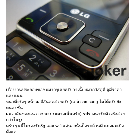
เรื่องงานประกอบขอชมมากๆเลยครับว่าเนี๊ยบมากวัสดุดี ดูมีราคา
ละแน่น
หนาดีจริงๆ หน้าจอสีสันสดสวยครับ(แต่สู้ samsung ไม่ได้ครับยัง
คนละชั้น
ผมว่ามันของแนว se นะประมาณนั้นครับ) รูปร่างน่ารักตัวจริงสว
กว่าในรูป
ครับ รุ่นนี้ไม่รองรับ3g และ wifi แต่นอกนั้นก็ครบถ้วนดี แบตผมเปิด
ตั้งแต่