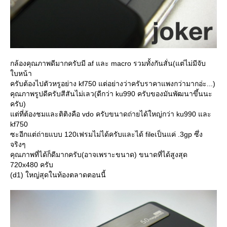
กล้องคุณภาพดีมากครับมี af และ macro รวมทั้งกันสั่น(แต่ไม่มีจับ
บหน้า
ครับต้องไปตัวหรูอย่าง kf750 แต่อย่างว่าครับราคาแพงกว่ามากอ่ะ...)
คุณภาพรูปดีครับสีสันไม่เลว(ดีกว่า ku990 ครับของมันพัฒนาขึ้นนะ
ครับ)
ต่ที่ต้องชมและติติงคือ vdo ครับขนาดถ่ายได้ใหญ่กว่า ku990 และ
kf750
ซะอีกแต่ถ่ายแบบ 120เฟรมไม่ได้ครับและได้ fileเป็นแค่ .3gp ซึ่ง
จริงๆ
คุณภาพที่ได้ก็ดีมากครับ(อาจเพราะขนาด) ขนาดที่ได้สูงสุด
720x480 ครับ
(d1) ใหญ่สุดในท้องตลาดตอนนี้