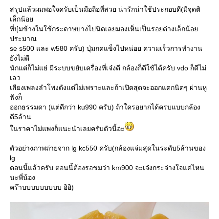
สรุปแล้วผมพอใจครับเป็นมือถือที่สวย น่ารักน่าใช้ประกอบดี(มีจุดติ
เล็กน้อ
ที่ปุ่มข้างในใช้กระดาษบางไปนิดเลยมองเห็นเป็นรอยด่างเล็กน้อ
ประมาณ
se s500 และ w580 ครับ) ปุ่มกดแข็งไปหน่อย ความเร็วการทำงาน
ังไม่ดี
นักแต่ก็ไม่แย่ มีระบบขยับเครื่องที่เจ๋งดี กล้องก็ดีใช้ได้ครับ vdo ก็ดีไม่
เลว
เสียงเพลงลำโพงดังแต่ไม่เพราะและถ้าเปิดสุดจะออกแตกนิดๆ ผ่านหู
ฟังก็
ออกธรรมดา (แต่ดีกว่า ku990 ครับ) ถ้าใครอยากได้ครบแบบกล้อง
ดี5ล้าน
นราคาไม่แพงก็แนะนำเลยครับตัวนี้อ่ะ
ตัวอย่างภาพถ่ายจาก lg kc550 ครับ(กล้องแจ่มสุดในระดับ5ล้านของ
lg
ตอนนี้แล้วครับ ตอนนี้ต้องรอชมว่า km900 จะเจ๋งกระจ่างใจแค่ไหน
นะพี่น้อง
คร๊าบบบบบบบบบ อิอิ)