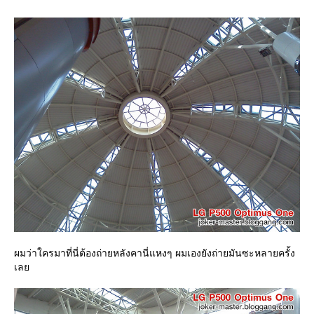
ผมว่าใครมาที่นี่ต้องถ่ายหลังคานี่แหงๆ ผมเองยังถ่ายมันซะหลายครั้ง
เล