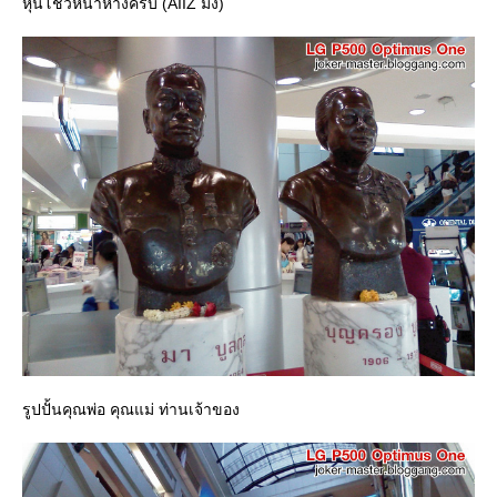
หุ่นโชว์หน้าห้างครับ (AIIZ มั๊ง)
รูปปั้นคุณพ่อ คุณแม่ ท่านเจ้าของ