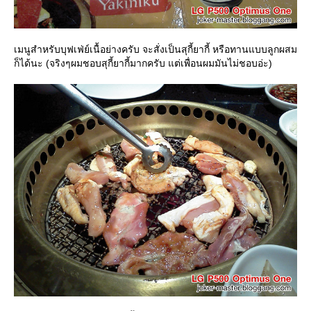
เมนูสำหรับบุฟเฟ่ย์เนื้อย่างครับ จะสั่งเป็นสุกี้ยากี้ หรือทานแบบลูกผสม
ก็ได้นะ (จริงๆผมชอบสุกี้ยากี้มากครับ แต่เพื่อนผมมันไม่ชอบอ่ะ)