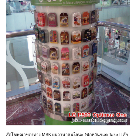
สื่อโฆษณาของทาง MBK ผมว่าน่าสนใจนะ (ชักหวั่นๆแต่ Take It สู้ๆ