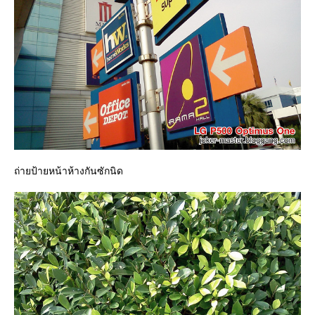
ถ่ายป้ายหน้าห้างกันซักนิด