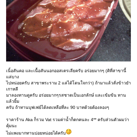
เนิ้อสันคอ และเนื้อสันนอกออสเตรเลียครับ อร่อยมากๆ (ติที่สาขานี้
ล่บาง
ไปหน่อยครับ สาขาพระราม 2 แล่ได้โดนใจกว่า) ถ้ามาแล้วสั่งข้าวยำ
เกาหลี
มาลองทานดูครับ อร่อยมากๆรสชาดเป็นเอกลักษ์ และเข้มข้น ทาน
ล้วยิ้ม
ครับ ถ้าทานบุฟเฟย์ได้ลดเหลือที่ละ 90 บาทด้วยต้องลองๆ
ราคาร้าน Aka ก็รวม Vat รวมค่าน้ำก็ตกคนละ 4** ครับส่วนตัวผมว่า
คุ้มนะ
ไม่แพงมากทานบ่อยหน่อยได้ครับ