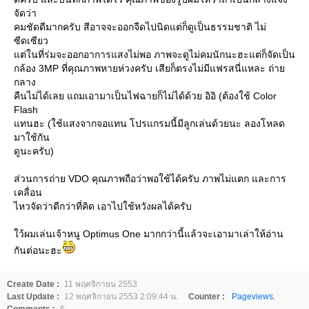
จัดว่า
คมชัดดีมากครับ สีอาจจะออกจืดไปนิดแต่ก็ดูเป็นธรรมชาติ ไม่
ซีดเซียว
ต่ในที่ร่มจะออกอาการแสงไม่พอ ภาพจะดูไม่คมนักนะฮะแต่ก็จัดเป็น
กล้อง 3MP ที่คุณภาพหายห่วงครับ เสียก็ตรงไม่มีแฟรสนี่แหละ ถ่า
กลาง
คืนไม่ได้เลย แถมเอามาเป็นไฟฉายก็ไม่ได้ด้วย อิอิ (ต้องใช้ Color
Flash
ทนฮะ (ใช้แสงจากจอแทน โปรแกรมนี้มีลูกเล่นด้วยนะ ลองโหลด
มาใช้กัน
ดูนะครับ)
ส่วนการถ่าย VDO คุณภาพถือว่าพอใช้ได้ครับ ภาพไม่แตก และการ
เคลื่อน
ไหวจัดว่าดีกว่าที่คิด เอาไปใช้หวังผลได้ครับ
ว้ผมเล่นเจ้าหนู Optimus One มากกว่านี้แล้วจะเอามาเล่าให้อ่าน
กันต่อนะฮะ
Create Date :
11 พฤศจิกายน 2553
Last Update :
12 พฤศจิกายน 2553 2:09:44 น.
Counter :
Pageviews.