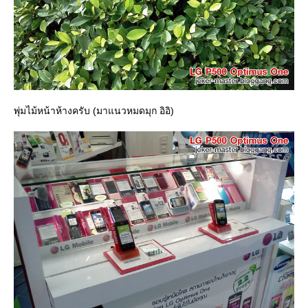
พุ่มไม้หน้าห้างครับ (มาแนวหมดมุก อิอิ)