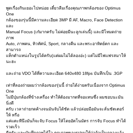
พูดเรื่องกินเยอะไปหน่อย เดี๋ยวลืมเรื่องคุณภาพกล้องของ Optimus
One
กล้องของรุ่นนี้มีความละเอียด 3MP มี AF, Macro, Face Detection
ละ
Manual Focus (เก๋มากครับ ไม่ค่อยมีนะลูกเล่นนี้) และมีโหมดถ่า
ภาพ
Auto, ภาพคน, ทิวทัศน์, Sport, กลางคืน และพระอาทิตย์ตก และ
สามารถ
ท็กตำแหน่งในรูปได้ครับ(แต่ผมไม่ได้ลองอ่ะ) แต่ไม่มีไฟแฟรสมาให้
นะฮะ
ละถ่าย VDO ได้ที่ความละเอียด 640x480 18fps บันทึกเป็น .3GP
เท่าที่ลองถ่ายผมว่ากล้องของรุ่นนี้ ถ่ายได้ง่ายครับเนื่องจาก Optimus
One
ไม่มีปุ่มกล้องที่ข้างเครื่อง ทำให้ต้องมากดที่จอแทนซึ่ง ผมชอบนะมัน
นิ่งดี
ครับ เวลาถ่ายกดค้างจนมันจับได้ชัด แล้วปล่อยมือมันจะลั่นชัตเตอร์
ห้ หรือ
ค่แตะทีนึงมันก็จะจับ Focus ให้โดยอัตโนมัตร การจับ Focus ทำได้
รวดเร็ว
ดีครับ และบันทึกภาพได้ใว คุณภาพของรูปผมให้ว่าถ้าเป็นกลางแจ้ง