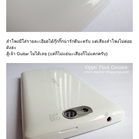
ลำโพงมีใส่รายละเอียดได้กุ๊กกิ๊กน่ารักดีนะครับ แต่เสียงลำโพงไม่ค่อ
ดังฮะ
สู้เจ้า Guitar ไม่ได้เลย (แต่ก็ไม่แย่นะเสียงก็ไม่แตกครับ)