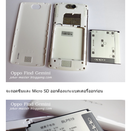
จะถอดซิมและ Micro SD ออกต้องแกะแบตเตอรี่ออกก่อน