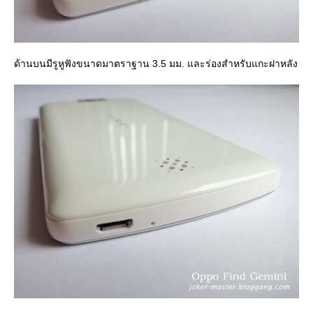
ด้านบนมีรูหูฟังขนาดมาตราฐาน 3.5 มม. และร่องสำหรับแกะฝาหลัง