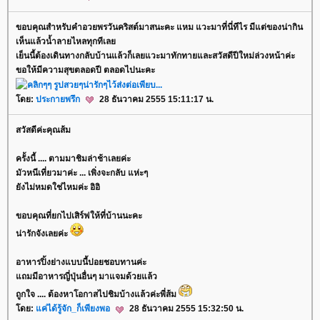
ขอบคุณสำหรับคำอวยพรวันคริสต์มาสนะคะ แหม แวะมาที่นี่ทีไร มีแต่ของน่ากิน
เห็นแล้วน้ำลายไหลทุกทีเล
เย็นนี้ต้องเดินทางกลับบ้านแล้วก็เลยแวะมาทักทายและสวัสดีปีใหม่ล่วงหน้าค่ะ
ขอให้มีความสุขตลอดปี ตลอดไปนะคะ
ดย:
ประกายพรึก
28 ธันวาคม 2555 15:11:17 น.
สวัสดีค่ะคุณส้ม
ครั้งนี้ .... ตามมาชิมล่าช้าเลยค่ะ
มัวหนีเที่ยวมาค่ะ ... เพิ่งจะกลับ แห่ะๆ
ังไม่หมดใช่ไหมค่ะ อิอิ
ขอบคุณที่ยกไปเสิร์ฟให้ที่บ้านนะคะ
น่ารักจังเลยค่ะ
อาหารปิ้งย่างแบบนี้ปอยชอบทานค่ะ
ถมมีอาหารญี่ปุ่นอื่นๆ มาแจมด้วยแล้ว
ถูกใจ .... ต้องหาโอกาสไปชิมบ้างแล้วค่ะพี่ส้ม
ดย:
ค่ได้รู้จัก_ก็เพียงพอ
28 ธันวาคม 2555 15:32:50 น.