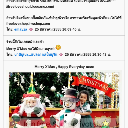
สำหรับใครที่รักสุขภาพ รักสวยรักงาม มีทิปเด็ด รวมไว้ให้คุณแล้วในนี้เลย ^^
//freeloveshop.bloggang.com/
สำหรับใครที่อยากซื้อผลิตภัณฑ์บำรุงผิวหรือ อาหารเสริมเพื่อดูแลผิวก็แวะไปได้ที่
freeloveshop.lnwshop.com
ดย:
emayza
25 ธันวาคม 2555 16:09:40 น.
ร้านนี้ยังไม่เคยหม่ำเลยค่า
Merry X'Mas ขอให้มีความสุขค่า
ดย:
บาบิบูเบะ...แปลงกายเป็นบูริน
25 ธันวาคม 2555 16:30:43 น.
Merry X'Mas , Happy Everyday นะคะ