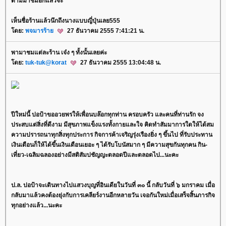
ตามมาชิมอีกแล้วจ้ะ
เห็นชื่อร้านแล้วนึกถึงนางแบบญี่ปุ่นเลย555
ดย:
พจมารร้า
27 ธันวาคม 2555 7:41:21 น.
พามาชมแต่ละร้าน เจ๋ง ๆ ทั้งนั้นเลยค่ะ
ดย:
tuk-tuk@korat
27 ธันวาคม 2555 13:04:48 น.
ปีใหม่นี้ ปอป้าขออวยพรให้เพื่อนบล๊อกทุกท่าน ครอบครัว และคนที่ท่านรัก จง
ประสบแต่สิ่งที่ดีงาม มีสุขภาพแข็งแรงทั้งกายและใจ คิดทำสัมมาการใดให้ได้สม
ความปรารถนาทุกสิ่งทุกประการ กิจการค้าเจริญรุ่งเรืองยิ่ง ๆ ขึ้นไป ที่รับประทาน
เงินเดือนก็ให้ได้ขึ้นเงินเดือนเยอะ ๆ ได้รับโบนัสมาก ๆ มีความสุขกันทุกคน กิน-
เที่ยว-เฉลิมฉลองอย่างมีสติสัมปชัญญะตลอดปีและตลอดไป...นะคะ
ป.ล. ปอป้าจะเดินทางไปแสวงบุญที่อินเดียในวันที่ ๓๐ นี้ กลับวันที่ ๖ มกราคม เมื่อ
กลับมาแล้วคงต้องยุ่งกับการเคลียร์งานอีกหลายวัน เจอกันใหม่เมื่อเสร็จสิ้นภารกิจ
ทุกอย่างแล้ว...นะคะ