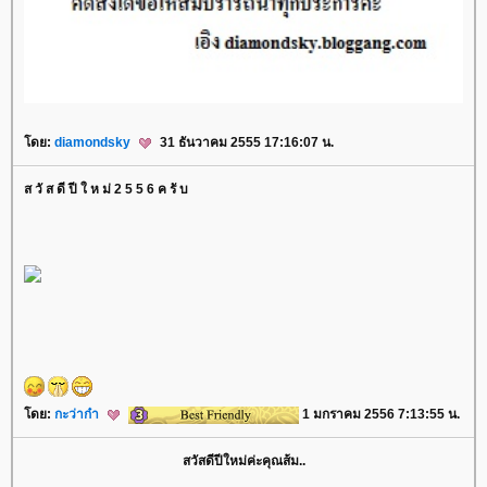
ดย:
diamondsky
31 ธันวาคม 2555 17:16:07 น.
ส วั ส ดี ปี ใ ห ม่ 2 5 5 6 ค รั บ
ดย:
กะว่าก๋า
1 มกราคม 2556 7:13:55 น.
สวัสดีปีใหม่ค่ะคุณส้ม..