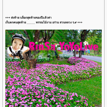
+++ ส่งท้าย บล็อกสุดท้ายของปีแล้วค่า
เก็บตกคนสุดท้าย _____ พรรณไม้งาม อร่าม สวนหลวง ร.๙ +++