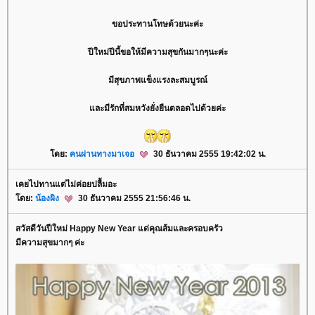
ขอประทานโทษด้วยนะค่ะ
ปีใหม่ปีนี้ขอให้มีความสุขกันมากๆนะค่ะ
มีสุขภาพแข็งแรงละสมบูรณ์
ละมีรักที่สมหวังยั่งยืนตลอดไปด้วยค่ะ
ดย:
คนผ่านทางมาเจอ
30 ธันวาคม 2555 19:42:02 น.
เคยไปทานแต่ไม่ค่อยปลื้มอะ
ดย:
น้องผิง
30 ธันวาคม 2555 21:56:46 น.
สวัสดีวันปีใหม่ Happy New Year แด่คุณส้มและครอบครัว
มีความสุขมากๆ ค่ะ