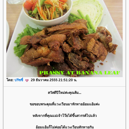
ดย:
ปรัซซี่
29 ธันวาคม 2555 21:51:20 น.
สวัสดีปีใหม่ค่ะคุณส้ม...
ขอขอบพระคุณที่แวะเวียนมาทักทายอ้อมแอ้มค่ะ
หลังจากที่คุณแม่เจ้าโว๊ยได้ขึ้นสวรรค์ไปแล้ว
อ้อมแอ้มก็ไม่ค่อยได้แวะเวียนทักทายกัน