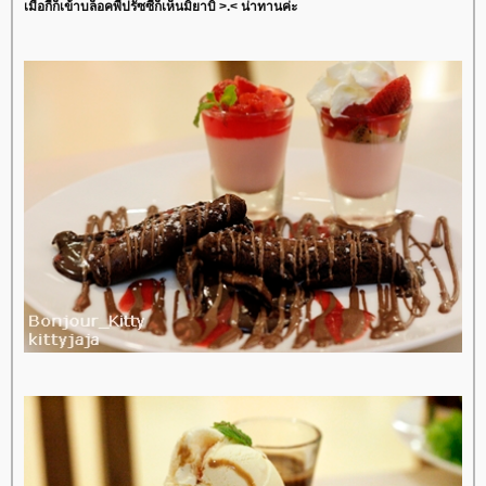
เมื่อกี้ก็เข้าบล็อคพี่ปรัซซี่ก็เห็นมิยาบิ >.< น่าทานค่ะ