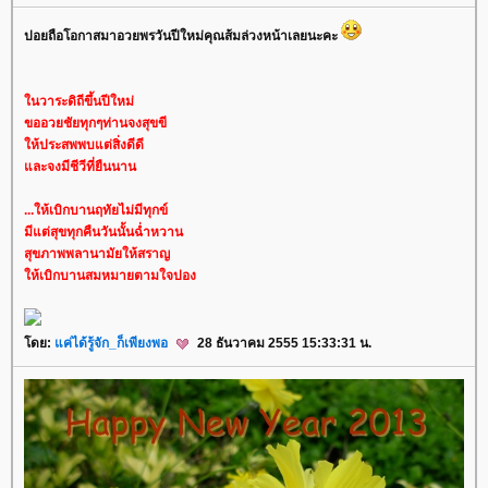
ปอยถือโอกาสมาอวยพรวันปีใหม่คุณส้มล่วงหน้าเลยนะคะ
นวาระดิถีขึ้นปีใหม่
ขออวยชัยทุกๆท่านจงสุขขี
ห้ประสพพบแต่สิ่งดีดี
ละจงมีชีวีที่ยืนนาน
...ให้เบิกบานฤทัยไม่มีทุกข์
มีแต่สุขทุกคืนวันนั้นฉ่ำหวาน
สุขภาพพลานามัยให้สราญ
ห้เบิกบานสมหมายตามใจปอง
ดย:
ค่ได้รู้จัก_ก็เพียงพอ
28 ธันวาคม 2555 15:33:31 น.