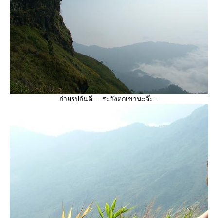
ถ่ายรูปกันดี.....ระวังตกเขานะจ๊ะ...