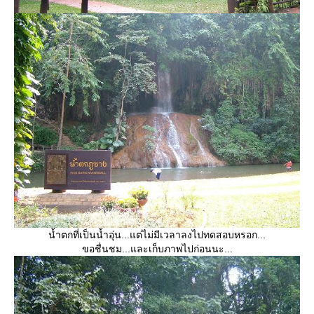
น้ำตกที่เป็นน้ำอุ่น...แต่ไม่มีเวลาลงไปทดสอบหรอก...
ขอชื่นชม...และเก็บภาพไปก่อนนะ...