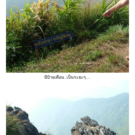
มีป้ายเตือน..เป็นระยะๆ....