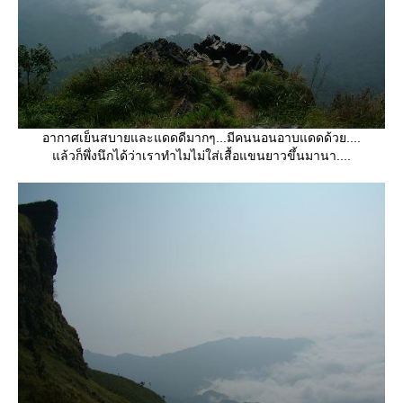
อากาศเย็นสบายและแดดดีมากๆ...มีคนนอนอาบแดดด้วย....
ล้วก็พึ่งนึกได้ว่าเราทำไมไม่ใส่เสื้อแขนยาวขึ้นมานา....