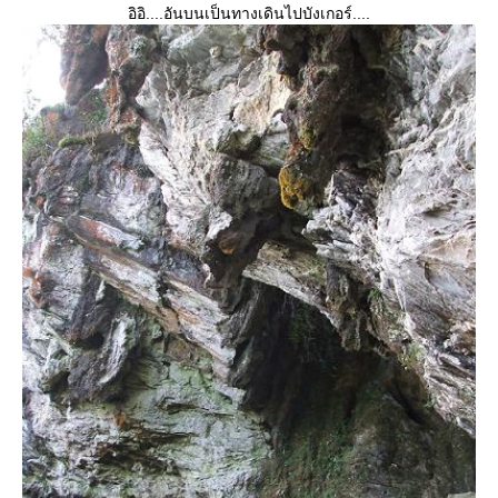
อิอิ....อันบนเป็นทางเดินไปบังเกอร์....