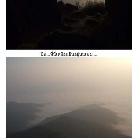
ืน...ที่นี่เหมือนยืนอยู่บนเมฆ....