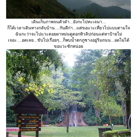
เดินเก็บภาพจนตัวดำ...ยังกะไปทะเลมา...
ก็ได้เวลาเดินทางกลับบ้าน....กันดีก่า...แต่ขอแวะเที่ยวไปแบบตามใจ
ฉันกะว่าจะไปแวะดอยผาหม่นดูดอกทิวลิปก่อนแต่หาป้ายไม่
เจอะ....อดเลย...ขับไปเรื่อยๆ...ก็พบน้ำตกภูซางอยู่ริมถนน...อดไม่ได้
ขอแวะซักหน่อ