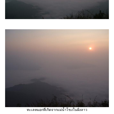
ทะเลหมอกที่เกิดจากแม่น้ำโขงในฝั่งลาว