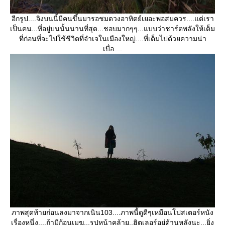
อีกรูป....จิงบนนี้มีคนขึ้นมารอชมดวงอาทิตย์เยอะพอสมควร....แต่เรา
เป็นคน...ที่อยู่บนนั้นนานที่สุด...ชอบมากๆๆ...แบบว่าชาร์ตพลังให้เต็ม
ที่ก่อนที่จะไปใช้ชีวิตที่จำเจในเมืองใหญ่....ที่เต็มไปด้วยความน่า
เบื่อ....
ภาพสุดท้ายก่อนลงมาจากเนิน103....ภาพนี้ดูดีๆเหมือนโปสเตอร์หนัง
เรื่องหนึ่ง....ถ้ามีก้อนเมฆ...รูปหน้าคล้าย..ฮิตเลอร์อยู่ด้านหลังนะ...ยิ่ง