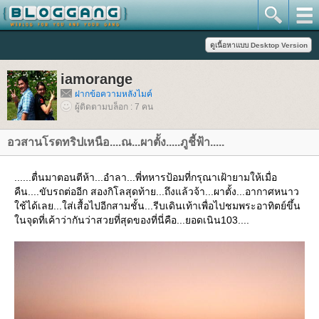
iamorange
ฝากข้อความหลังไมค์
ผู้ติดตามบล็อก : 7 คน
อวสานโรดทริปเหนือ....ณ...ผาตั้ง.....ภูชี้ฟ้า.....
......ตื่นมาตอนตีห้า...อำลา...พี่ทหารป้อมที่กรุณาเฝ้ายามให้เมื่อ
คืน....ขับรถต่ออีก สองกิโลสุดท้าย...ถึงแล้วจ้า...ผาตั้ง...อากาศหนาว
ช้ได้เลย...ใส่เสื้อไปอีกสามชั้น...รีบเดินเท้าเพื่อไปชมพระอาทิตย์ขึ้น
นจุดที่เค้าว่ากันว่าสวยที่สุดของที่นี่คือ...ยอดเนิน103....