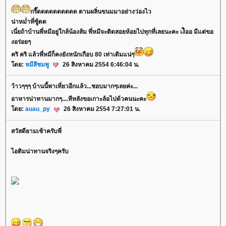
กรี๊ดดดดดดดดดด ตามผลิ่นขนมมาอย่างว่องไว
น่าหม่ำที่ซู้ดด
เนี่ยถ้าบ้านพี่หมีอยู่ใกล้น้องส้ม พี่หมีจะติดสอยห้อยไปทุกที่เลยนะคะ เง้ิออ มีแต่ขอ
งอร่อยๆ
คริ คริ แล้วพี่หมีก็คงยังหนักเกือบ 80 เท่าเดิมแน่ๆ
ดย:
หมีสีชมพู
26 สิงหาคม 2554 6:46:04 น.
ว้าวๆๆๆ บ้านนี้พาเที่ยวอีกแล้ว...ชอบมากๆเลยค่ะ...
อาหารน่าทานมากๆ....ทีหลังขอเกาะล้อไปด้วคนนะคะ
ดย:
auau_py
26 สิงหาคม 2554 7:27:01 น.
สวัสดียามเช้าครับพี่
ไอติมน่าทานจริงๆครับ