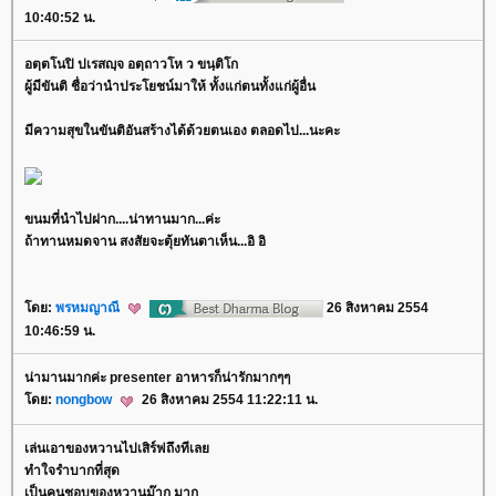
10:40:52 น.
อตฺตโนปิ ปเรสญฺจ อตฺถาวโห ว ขนฺติโก
ผู้มีขันติ ชื่อว่านำประโยชน์มาให้ ทั้งแก่ตนทั้งแก่ผู้อื่น
มีความสุขในขันติอันสร้างได้ด้วยตนเอง ตลอดไป...นะคะ
ขนมที่นำไปฝาก....น่าทานมาก...ค่ะ
ถ้าทานหมดจาน สงสัยจะตุ้ยทันตาเห็น...อิ อิ
ดย:
พรหมญาณี
26 สิงหาคม 2554
10:46:59 น.
น่ามานมากค่ะ presenter อาหารก็น่ารักมากๆๆ
ดย:
nongbow
26 สิงหาคม 2554 11:22:11 น.
เล่นเอาของหวานไปเสิร์ฟถึงทีเล
ทำใจรำบากที่สุด
เป็นคนชอบของหวานม๊าก มาก