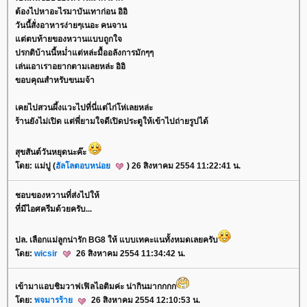
ต้องไปหาอะไรมาบันเทาก่อน อิอิ
วันนี้สั่งอาหารง่ายๆเนอะ คนจาน
ต่ตบท้ายของหวานแบบถูกใจ
ปรกติบ้านนี้หม่ำแต่หล่ะมื้ออลังการมักๆๆ
เล่นเอาเราอยากตามเลยหล่ะ อิอิ
ขอบคุณสำหรับขนมจ้า
เคยไปสวนผึ้งแวะไปที่นี่แต่ไก่โห่เลยหล่ะ
ร้านยังไม่เปิด แต่พี่ยามใจดีเปิดประตูให้เข้าไปถ่ายรูปได้
สุขสันต์วันหยุดนะค๊ะ
ดย: แม่ปู (
ฮัลโลตอบหน่อ
) 26 สิงหาคม 2554 11:22:41 น.
ชอบของหวานที่ส่งไปให้
ที่มีไอศครีมด้วยครับ...
ปล. เลือกแม่ลูกน่ารัก BG8 ให้ แบบเทคะแนทั้งหมดเลยครับ
ดย:
wicsir
26 สิงหาคม 2554 11:34:42 น.
เข้ามาแอบชิมวาฟเฟิลไอติมค่ะ น่ากินมากกกก
ดย:
พจมารร้า
26 สิงหาคม 2554 12:10:53 น.