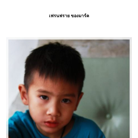
เฟรนฟราย ของมาร์ค