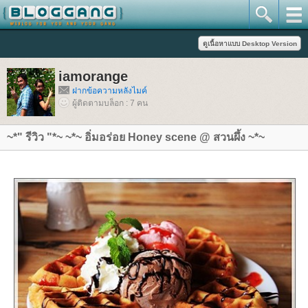
iamorange
ฝากข้อความหลังไมค์
ผู้ติดตามบล็อก : 7 คน
~*" รีวิว "*~ ~*~ อิ่มอร่อย Honey scene @ สวนผึ้ง ~*~