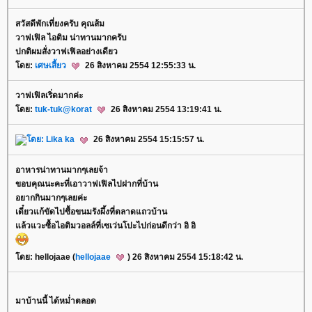
สวัสดีพักเที่ยงครับ คุณส้ม
วาฟเฟิล ไอติม น่าทานมากครับ
ปกติผมสั่งวาฟเฟิลอย่างเดียว
ดย:
เศษเสี้ยว
26 สิงหาคม 2554 12:55:33 น.
วาฟเฟิลเริ่ดมากค่ะ
ดย:
tuk-tuk@korat
26 สิงหาคม 2554 13:19:41 น.
ดย:
Lika ka
26 สิงหาคม 2554 15:15:57 น.
อาหารน่าทานมากๆเลยจ้า
ขอบคุณนะคะที่เอาวาฟเฟิลไปฝากที่บ้าน
อยากกินมากๆเลยค่ะ
เดี๋ยวแก้ขัดไปซื้อขนมรังผึ้งที่ตลาดแถวบ้าน
ล้วแวะซื้อไอติมวอลล์ที่เซเว่นโปะไปก่อนดีกว่า อิ อิ
ดย: hellojaae (
hellojaae
) 26 สิงหาคม 2554 15:18:42 น.
มาบ้านนี้ ได้หม่ำตลอด