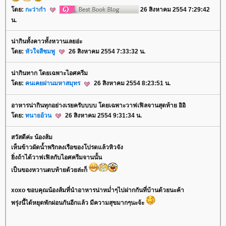
ดย:
กะว่าก๋า
26 สิงหาคม 2554 7:29:42
น.
น่ากินทั้งคาวทั้งหวานเลยอ่ะ
ดย:
หัวใจสีชมพู
26 สิงหาคม 2554 7:33:32 น.
น่ากินทาก โดยเฉพาะไอศครีม
ดย:
คนเคยผ่านมหาสมุทร
26 สิงหาคม 2554 8:23:51 น.
อาหารน่ากินทุกอย่างเรยครับบบบ โดยเฉพาะวาฟเฟิลจานสุดท้าย อิอิ
ดย:
ทนายอ้วน
26 สิงหาคม 2554 9:31:34 น.
สวัสดีค่ะ น้องส้ม
เห็นข้าวผัดน้ำพริกลงเรือของโปรดแล้วหิวจัง
ิ่งถ้าได้วาฟเฟิลกับไอศครีมจานนั้น
เป็นของหวานตบท้ายด้วยล่ะก็
xoxo ขอบคุณน้องส้มที่นำอาหารน่าหม่ำๆไปฝากกันที่บ้านด้วยนะค้า
พรุ่งนี้ได้หยุดพักผ่อนกันอีกแล้ว มีความสุขมากๆนะจ้ะ