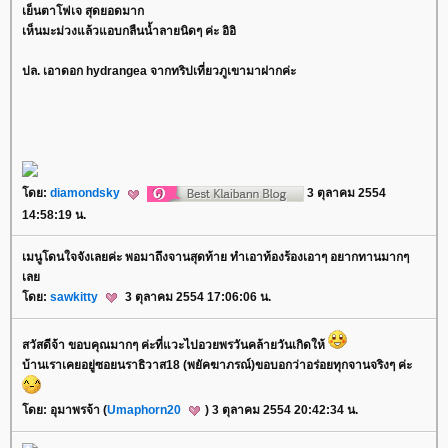
เย็นตาโฟเจ สุดยอดมาก
เห็นมะม่วงแล้วแอบกลืนน้ำลายนิดๆ ค่ะ อิอิ
ปล. เอาดอก hydrangea จากทริปเที่ยวภูเขามาฝากค่ะ
ดย:
diamondsky
3 ตุลาคม 2554
14:58:19 น.
เมนูโดนใจจังเลยค่ะ พอมาถึงจานสุดท้าย ทำเอาท้องร้องเอาๆ อยากทานมากๆ
เล
ดย:
sawkitty
3 ตุลาคม 2554 17:06:06 น.
สวัสดีจ้า ขอบคุณมากๆ ค่ะที่แวะไปอวยพรวันคล้ายวันเกิดให้
บ้านเราเคยอยู่ซอยนราธิวาส18 (พยัคฆาภรณ์)ขอบอกว่าอร่อยทุกจานจริงๆ ค่ะ
ดย: อุมาพรจ้า (
Umaphorn20
) 3 ตุลาคม 2554 20:42:34 น.