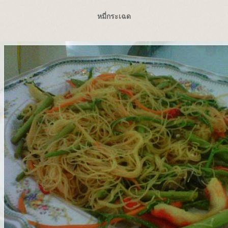
หมี่กระเฉด