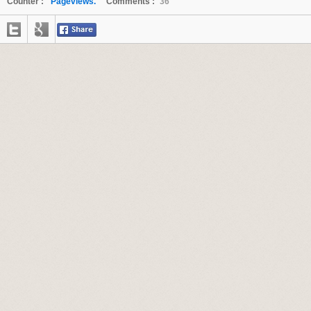
Counter :
Pageviews.
Comments :
36