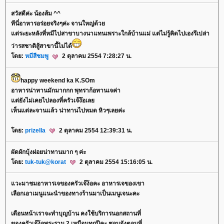
สวัสดีค่ะ น้องส้ม ^^
ทีนี่อาหารอร่อยจริงๆค่ะ จานใหญ่ด้ว
ต่ระยะหลังพี่หมีไปสาขาบางนาแทนเพราะใกล้บ้านแม่ แต่ไม่รู้คิดไปเองรึเปล่า
ว่ารสชาติสู้สาขานี้ไม่ได้
ดย:
หมีสีชมพู
2 ตุลาคม 2554 7:28:27 น.
happy weekend ka K.SOm
อาหารน่าทานมักมากกก พุทราก้อทานเจค่า
ต่ยังไม่เคยไปลองที่ครัวเจ๊ง๊อเล
เห็นแต่ละจานแล้ว น่าทานไปหมด หิวๆเลยค่ะ
ดย:
prizella
2 ตุลาคม 2554 12:39:31 น.
ผัดผักบุ้งฝอยน่าทานมาก ๆ ค่ะ
ดย:
tuk-tuk@korat
2 ตุลาคม 2554 15:16:05 น.
วะมาชมอาหารเจของครัวเจ๊ง้อคะ อาหารเจของเขา
เลือกเอาเมนูแนะนำของทางร้านมาเป็นเมนูเจนะคะ
เดือนหน้าเราจะทำบุญบ้าน คงใช้บริการนอกสถานที่
ของครัวเจ๊ง้อพระราม 2 เหมือนทุกปีคะ ชอบจังตอนที่