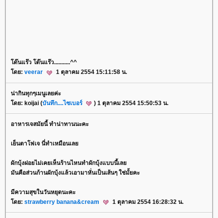
ด๊นแร๊ว โด๊นแร๊ว...........^^
ดย:
veerar
1 ตุลาคม 2554 15:11:58 น.
น่ากินทุกๆเมนูเลยค่ะ
ดย: koijai (
บันทึก....ไซเบอร์
) 1 ตุลาคม 2554 15:50:53 น.
อาหารเจสมัยนี้ ทำน่าทานนะคะ
เย็นตาโฟเจ นี่ทำเหมือนเล
ผักบุ้งฝอยไม่เคยเห็นร้านไหนทำผักบุ้งแบบนี้เล
มันคือส่วนก้านผักบุ้งแล้วเอามาหั่นเป็นเส้นๆ ใช่มั้ยคะ
มีความสุขในวันหยุดนะคะ
ดย:
strawberry banana&cream
1 ตุลาคม 2554 16:28:32 น.