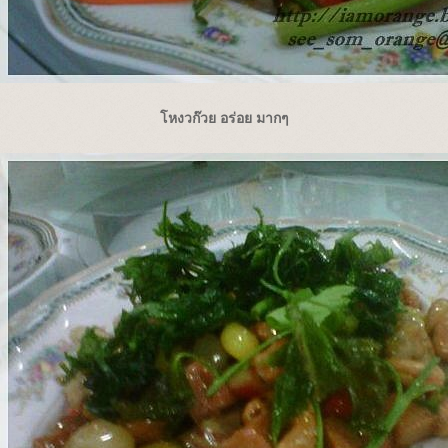
หงวก๊วย อร่อย มากๆ