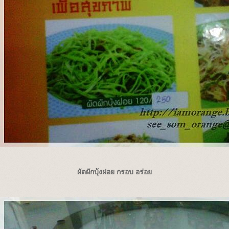
ผัดผักบุ้งฝอย กรอบ อร่อ