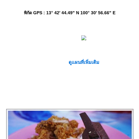
พิกัด GPS
: 13° 42' 44.49" N 100° 30' 56.66" E
ดูแผนที่เพิ่มเติม