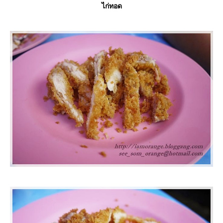
ไก่ทอด