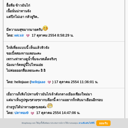
อื้อหือ ข้าวมันไก่
เนื้อนั่นน่าทานจัง
ต่ปีกไม่เอา กลัวยูริค..
มีความมสุขมากมายครับ
ดย:
wicsir
17 ตุลาคม 2554 8:58:29 น.
กล้เที่ยงแบบนี้ เห็นแล้วหิวจัง
ขอเบิ้ลสองจานเลยนะคะ
เพราะท่าทางดูน้ำจิ้มจะรสเด็ดจริงๆ
น้องมาร์คหมู่นี้ไปไหนเอ่
ไม่ค่อยออกสื่อเลยนะคะ อิ อิ
ดย: hellojaae (
hellojaae
) 17 ตุลาคม 2554 11:36:01 น.
เมื่อวานก็เพิงไปทานข้าวมันไก่เจ้าดังกลางเมืองเชียงใหม่มา
ต่มาเห็นรูปซูมๆสวยๆจากบล๊อกนี้ ความอยากก็กลับมาเยือนอีกรอบ
ถ่ายรูปได้น่าทานสุดๆเลยค่ะ
ดย:
ปลาทอง9
17 ตุลาคม 2554 14:47:06 น.
BlogGang.com ใช้คุกกี้เพื่อพัฒนาประสบการณ์การใช้งานของคุณ
อ่านเพิ่มเติมได้ที่นี่
วะมาชิมข้าวมันไก่อร่อยๆ อีกครั้งค่ะคุณส้ม