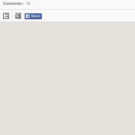
Comments :
34