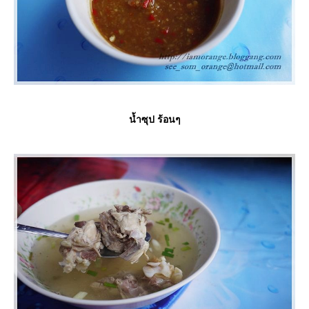
น้ำซุป ร้อนๆ