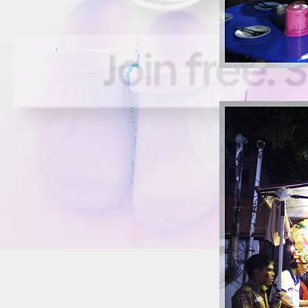
~*" รีวิว "*~ ~*~ พิซซ่าหน้าแซลมอน @
The Smoke House ~*~
~*" รีวิว "*~ ~*~ หม่ำอาหารเช้า ชิลล์ๆ @
Flavors ~*~
~*" รีวิว "*~ ~*~ อิ่มอร่อย อาหารทะเล @
เจ๊จุก ~*~
~*" รีวิว "*~ ~*~ อิ่มอร่อย @ บ้านน้ำเคียง
ดิน ~*~
*" รีวิว "*~อิ่มอร่อย @ วิโรจน์โภชนา ~*~
*" รีวิว "*~อิ่มอร่อย อาหารทะเล @ ปรีชา
ซีฟู๊ด ~*~
~*" รีวิว "*~ ~*~ HAPPY BIRTH DAY @
CLUB 99 ~*~
~*" รีวิว "*~ ~*~ สเต็ก @ นุติ สเต็ก ~*~
~*" รีวิว "*~ ~*~ อิ่มอร่อย @ ถึงพริกถึงขิง
~*~
~*" รีวิว "*~ ~*~ อิ่มอร่อย @ นิตยาไก่ย่าง
~*~
~*" รีวิว "*~ ~*~ อิ่มอร่อย @ ริมน้ำบางพึ่ง
~*~
~*" รีวิว "*~ ~*~ บุฟเฟ่ต์ นานาชาติ @
เดอะ กลาส เฮ้าส์ ~*~