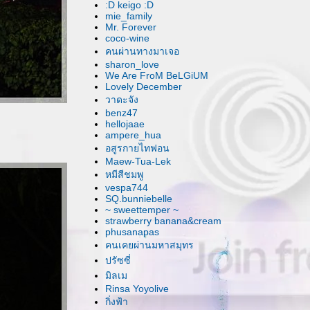
:D keigo :D
mie_family
Mr. Forever
coco-wine
คนผ่านทางมาเจอ
sharon_love
We Are FroM BeLGiUM
Lovely December
วาดะจัง
benz47
hellojaae
ampere_hua
อสูรกายไทฟอน
Maew-Tua-Lek
หมีสีชมพู
vespa744
SQ.bunniebelle
~ sweettemper ~
strawberry banana&cream
phusanapas
คนเคยผ่านมหาสมุทร
ปรัซซี่
มิลเม
Rinsa Yoyolive
กิ่งฟ้า