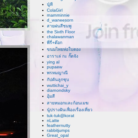
นู๋ที
ColaGirl
mamminnie
d_waneesorn
สายฝนสีชมพู
the Sixth Floor
chalawanman
พี่รี่+ต๊อก
ขนมไทยห่อใบตอง
อาราเล่ กะ กั๊ตจัง
ying al
pupaew
พรหมญาณี
กัปตันลูกชุบ
wuttichai_y
diamondsky
อุ้มสี
สายหมอกและก้อนเมฆ
นู๋ปรางฝันเฟื่องเรื่องเที่ยว
tuk-tuk@korat
nLatte
feathernutty
rabbitjumps
Great_opal