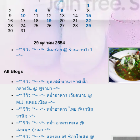
1
2
3
4
5
6
7
8
9
10
11
12
13
14
15
16
17
18
19
20
21
22
23
24
25
26
27
28
29
30
31
29 ตุลาคม 2554
~*" รีวิว "*~ ~*~ อิ่มอร่อย @ ร้านลาบ1+1
~*~
All Blogs
~*" รีวิว "*~ ~*~ บุฟเฟ่ต์ นานาชาติ มื้อ
กลางวัน @ ฟูราม่า ~*~
~*" รีวิว "*~ ~*~ หม่ำอาหาร เวียดนาม @
M.J. แหนมเนือง ~*~
~*" รีวิว "*~ ~*~ หม่ำอาหาร ไทย @ เวนิส
วานิช ~*~
~*" รีวิว "*~ ~*~ หม่ำ อาหารทะเล @
อ่อนนุช กุ้งเผา ~*~
~*" รีวิว "*~ ~*~ สตรอเบอรี่ ช็อกโกเลิฟ @