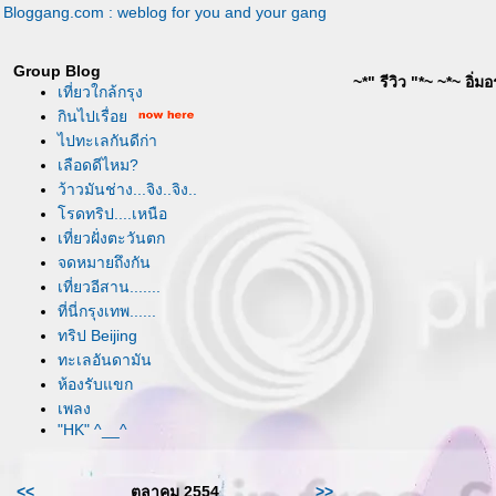
Bloggang.com : weblog for you and your gang
Group Blog
~*" รีวิว "*~ ~*~ อิ
เที่ยวใกล้กรุง
กินไปเรื่อ
ไปทะเลกันดีก่า
เลือดดีไหม?
ว้าวมันช่าง...จิง..จิง..
รดทริป....เหนือ
เที่ยวฝั่งตะวันตก
จดหมายถึงกัน
เที่ยวอีสาน.......
ที่นี่กรุงเทพ......
ทริป Beijing
ทะเลอันดามัน
ห้องรับแขก
เพลง
"HK" ^__^
<<
ตุลาคม 2554
>>