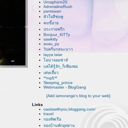
Umaphorn20
AdrenalineRush
pantawan
หัวใจสีชมพู
คนขี้อา
ประกายพรึก
Bonjour_KiTTy
sawkitty
auau_py
วิปครีมรสมะนาว
tayya tatar
อน่าจอมซ่าส์
ค่ได้รู้จัก_ก็เพียงพอ
เศษเสี้ยว
**mp5**
Sleeping_prince
Webmaster - BlogGang
[Add iamorange's blog to your web]
Links
oasiiswithyou.bloggang.com/
travel
กองทัพเรือ
จองบ้านพักอุทยาน