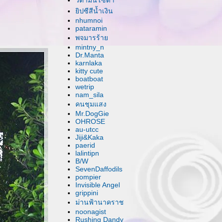
วิตามินโซดา
ิปซีสีน้ำเงิน
nhumnoi
pataramin
พจมารร้า
mintny_n
Dr.Manta
karnlaka
kitty cute
boatboat
wetrip
nam_sila
คนชุมแสง
Mr.DogGie
OHROSE
au-utcc
Jiji&Kaka
paerid
lalintipn
B/W
SevenDaffodils
pompier
Invisible Angel
grippini
ม่านฟ้านาคราช
noonagist
Rushing Dandy