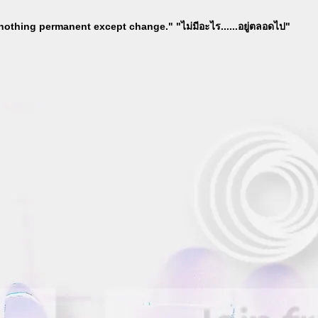
nothing permanent except change." "ไม่มีอะไร......อยู่ตลอดไป"